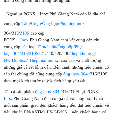
thành công hơn nữa trong tương lai.
Ngoài ra PGNS – Inox Phú Giang Nam còn là địa chỉ
cung cấp
Tấm
/
Cuộn
/
Ống hộp
/
Phụ kiện inox
304/316/
310S
cao cấp.
PGNS –
Inox
Phú Giang Nam cam kết cung cấp chỉ
cung cấp các loại
Tấm
/
Cuộn
/
Ống hộp
/
Phụ
kiện 304/316/310S
321/410/420/430/
thép không gỉ
N7
/
Duplex.
/
Thép mài mòn
....cao cấp và chất lượng
nhưng giá cả rất bình dân. Bên cạnh những tiêu chuẩn có
sẵn thì chúng tôi cũng cung cấp
ống inox 304
/316/310S
theo mọi kích thước quý khách hàng yêu cầu.
Tất cả sản phẩm
ống inox 304
/316/310S tại PGNS –
Inox
Phú Giang Nam đều có giá cả vô cùng hợp lý và
mỗi sản phẩm giao đến khách hàng đều đạt tiêu chuẩn về
tiêu chuẩn EN/ASTM/ JIS/GB/KS... nên khách hàng có