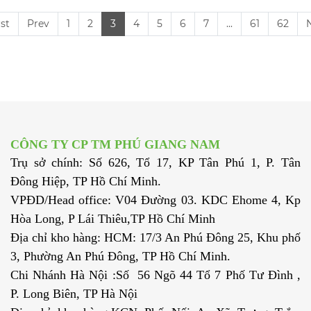
rst
Prev
1
2
3
4
5
6
7
...
61
62
CÔNG TY CP TM PHÚ GIANG NAM
Trụ sở chính: Số 626, Tổ 17, KP Tân Phú 1, P. Tân
Đông Hiệp, TP Hồ Chí Minh.
VPĐD/Head office: V04 Đường 03. KDC Ehome 4, Kp
Hòa Long, P Lái Thiêu,TP Hồ Chí Minh
Địa chỉ kho hàng: HCM: 17/3 An Phú Đông 25, Khu phố
3, Phường An Phú Đông, TP Hồ Chí Minh.
Chi Nhánh Hà Nội :Số 56 Ngõ 44 Tổ 7 Phố Tư Đình ,
P. Long Biên, TP Hà Nội