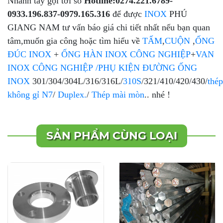
Nhanh tay gọi tới số
Hotline:
0274.221.6789-
0933.196.837-0979.165.316
để được
INOX
PHÚ
GIANG NAM tư vấn báo giá chi tiết nhất nếu bạn quan
tâm,muốn gia công hoặc tìm hiểu về
TẤM
,
CUỘN
,
ỐNG
ĐÚC INOX
+
ỐNG HÀN INOX CÔNG NGHIỆP
+
VAN
INOX CÔNG NGHIỆP
/
PHỤ KIỆN ĐƯỜNG ỐNG
INOX
301/304/304L/316/316L/
310S
/321/410/420/430/
thép
không gỉ N7
/
Duplex.
/
Thép mài mòn
.. nhé !
SẢN PHẨM CÙNG LOẠI