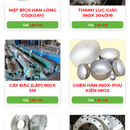
MẶT BÍCH HÀN LỎNG
THANH LỤC GIÁC
CỔ(XOAY)
INOX 304/316
Giá:
Liên hệ
Giá:
Liên hệ
CÂY ĐẶC (LÁP) INOX
CHÉN HÀN INOX-PHỤ
316
KIỆN INOX
Giá:
Liên hệ
Giá:
Liên hệ