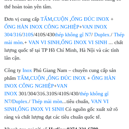
thể hoàn toàn yên tâm.
Đơn vị cung cấp
TẤM
,
CUỘN
,
ỐNG ĐÚC INOX
+
ỐNG HÀN INOX CÔNG NGHIỆP
+
VAN INOX
304/316
/
310S
/410S/430
thép không gỉ N7
/
Duplex.
/
Thép
mài mòn
.+
VAN VI SINH,ỐNG INOX VI SINH
... chất
lượng quốc tế tại TP Hồ Chí Minh, Hà Nội và các tỉnh
lân cận.
Công ty
Inox
Phú Giang Nam – chuyên cung cấp sản
phẩm
TẤM
,
CUỘN
,
ỐNG ĐÚC INOX
+
ỐNG HÀN
INOX CÔNG NGHIỆP
+
VAN
INOX
301/304/316.310S/410S/430/
thép không gỉ
N7
/
Duplex.
/
Thép mài mòn
...tiêu chuẩn,
VAN VI
SINH,ỐNG INOX VI SINH
Có nguồn gốc xuất xứ rõ
ràng và chất lượng đạt các tiêu chuẩn quốc tế.