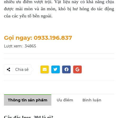
nhiều ưu điểm vượt trội. Vật liệu này có khả năng chịu
được mài mòn và ăn mòn, khó bị hư hỏng do tác động
của các yếu tố bên ngoài.
Gọi ngay: 0933.196.837
Lượt xem:
34865
Chia sẻ
Thông tin sản phẩm
Ưu điểm
Bình luận
Cây đặc Inox 304 là gì?