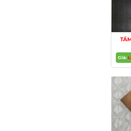
TẤM
Giá:
L