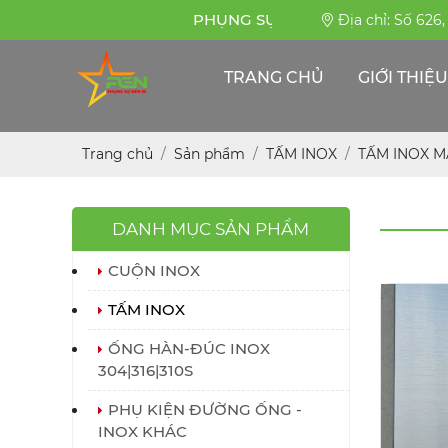
PHỤNG SỰ BỀN BỈ
Địa chỉ: Số 626
TRANG CHỦ
GIỚI THIỆU
Trang chủ
Sản phẩm
TẤM INOX
TẤM INOX 
DANH MỤC SẢN PHẨM
CUỘN INOX
TẤM INOX
ỐNG HÀN-ĐÚC INOX
304|316|310S
PHỤ KIỆN ĐƯỜNG ỐNG -
INOX KHÁC