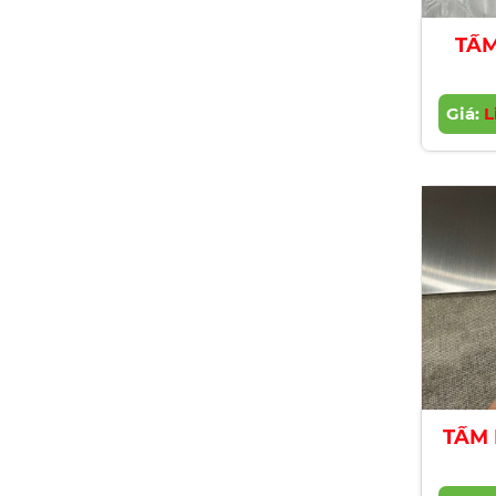
TẤM
Giá:
L
TẤM 