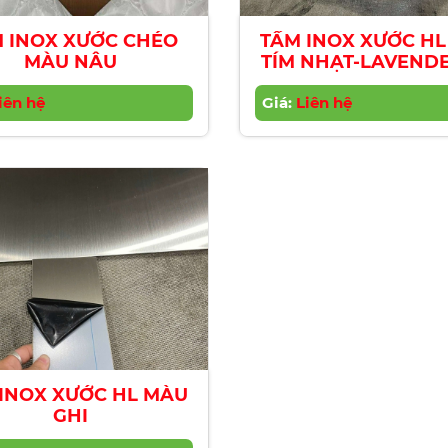
 INOX XƯỚC CHÉO
TẤM INOX XƯỚC H
MÀU NÂU
TÍM NHẠT-LAVENDE
iên hệ
Giá:
Liên hệ
INOX XƯỚC HL MÀU
GHI