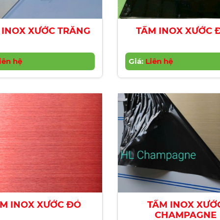
 INOX XƯỚC TRẮNG
TẤM INOX XƯỚC 
iên hệ
Giá:
Liên hệ
M INOX XƯỚC ĐỎ
TẤM INOX XƯỚ
CHAMPAGNE