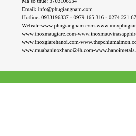
Mã số thuế: 3703106534
Email: info@phugiangnam.com
Hotline: 0933196837 - 0979 165 316 - 0274 221 6
Website:www.phugiangnam.com-www.inoxphugia
www.inoxmaugiare.com-www.inoxmauvinasapphir
www.inoxgiarehanoi.com-www.thepchiumaimon.c
www.muabaninoxhanoi24h.com-www.hanoimetals.