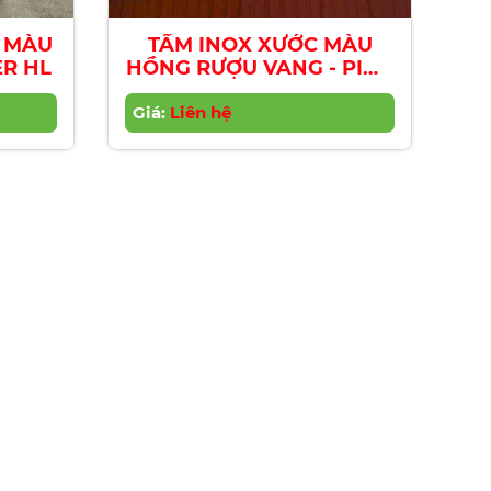
L MÀU
TẤM INOX XƯỚC MÀU
R HL
HỒNG RƯỢU VANG - PINK
WINE HL
Giá:
Liên hệ