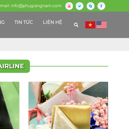
mail:
info@phugiangnam.com
NG
TIN TỨC
LIÊN HỆ
IRLINE