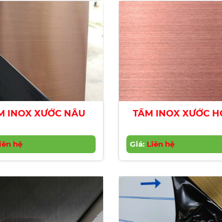
M INOX XƯỚC NÂU
TẤM INOX XƯỚC 
iên hệ
Giá:
Liên hệ