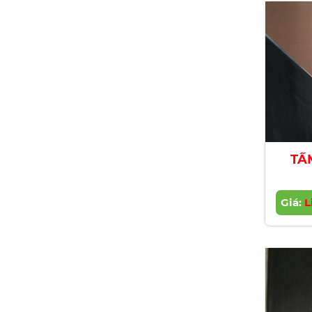
TẤ
Giá:
L