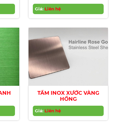
Giá:
Liên hệ
XANH
TẤM INOX XƯỚC VÀNG
HỒNG
Giá:
Liên hệ