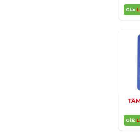
Giá:
L
TẤM
Giá:
L