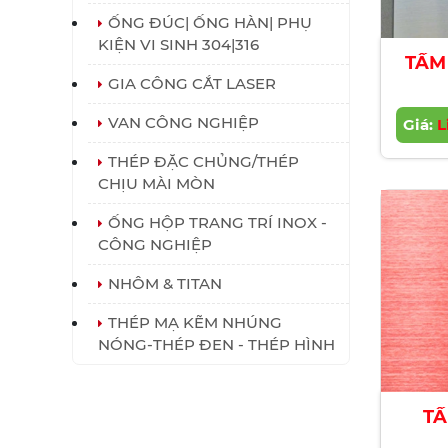
ỐNG ĐÚC| ỐNG HÀN| PHỤ
KIỆN VI SINH 304|316
TẤM
GIA CÔNG CẮT LASER
VAN CÔNG NGHIỆP
Giá:
L
THÉP ĐẶC CHỦNG/THÉP
CHỊU MÀI MÒN
ỐNG HỘP TRANG TRÍ INOX -
CÔNG NGHIỆP
NHÔM & TITAN
THÉP MẠ KẼM NHÚNG
NÓNG-THÉP ĐEN - THÉP HÌNH
TẤ