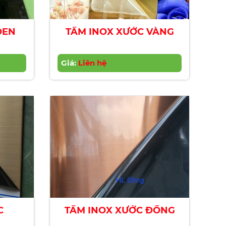
ĐEN
TẤM INOX XƯỚC VÀNG
Giá:
Liên hệ
C
TẤM INOX XƯỚC ĐỒNG