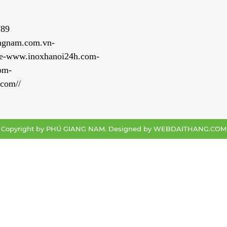
789
ngnam.com.vn-
e-www.inoxhanoi24h.com-
om-
com//
Copyright by PHÚ GIANG NAM. Designed by
WEBDAITHANG.COM