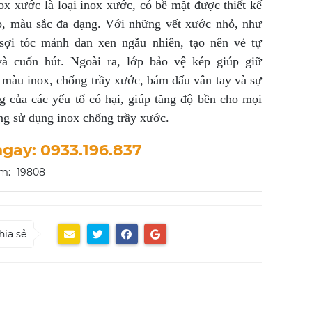
x xước là loại inox xước, có bề mặt được thiết kế
o, màu sắc đa dạng. Với những vết xước nhỏ, như
sợi tóc mảnh đan xen ngẫu nhiên, tạo nên vẻ tự
và cuốn hút. Ngoài ra, lớp bảo vệ kép giúp giữ
màu inox, chống trầy xước, bám dấu vân tay và sự
g của các yếu tố có hại, giúp tăng độ bền cho mọi
g sử dụng inox chống trầy xước.
ngay: 0933.196.837
m:
19808
hia sẻ