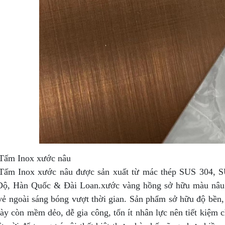
Tấm Inox xước nâu
Tấm Inox xước nâu được sản xuất từ mác thép SUS 304, S
ộ, Hàn Quốc & Đài Loan.xước vàng hồng sở hữu màu nâu quý
 vẻ ngoài sáng bóng vượt thời gian. Sản phẩm sở hữu độ bền
này còn mềm dẻo, dễ gia công, tốn ít nhân lực nên tiết kiệm