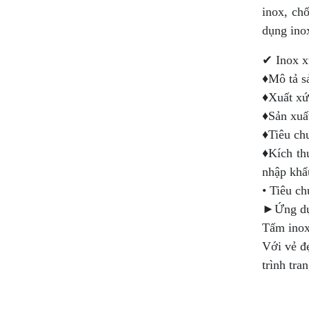
inox, ch
dụng ino
✔ Inox x
♦Mô tả s
♦Xuất xứ
♦Sản xuấ
♦Tiêu ch
♦Kích t
nhập khẩ
• Tiêu c
►Ứng dụn
Tấm inox
Với vẻ đẹ
trình tran