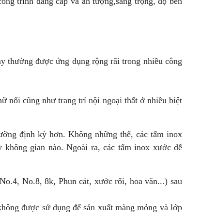
 công trình đẳng cấp và ấn tượng,sang trọng, độ bền
 này thường được ứng dụng rộng rãi trong nhiều công
 nổi cũng như trang trí nội ngoại thất ở nhiều biệt
dưỡng định kỳ hơn. Không những thế, các tấm inox
kỳ không gian nào. Ngoài ra, các tấm inox xước dễ
.4, No.8, 8k, Phun cát, xước rối, hoa văn...) sau
 không được sử dụng để sản xuất màng mỏng và lớp