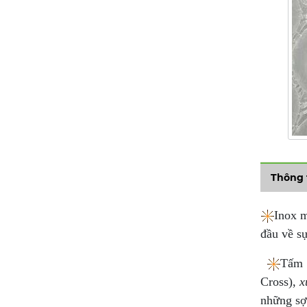
Thông 
Inox m
đầu về sự
​
Tấm 
Cross),
x
những sợ