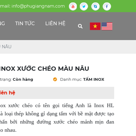
mail:
info@phugiangnam.com
NG
TIN TỨC
LIÊN HỆ
U NÂU
INOX XƯỚC CHÉO MÀU NÂU
trạng:
Còn hàng
Danh mục:
TẤM INOX
iên hệ
ox xước chéo có tên gọi tiếng Anh là Inox HL
là loại thép không gỉ dạng tấm với bề mặt được tạo
hấn bởi những đường xước chéo mảnh mịn đan
ào nhau.