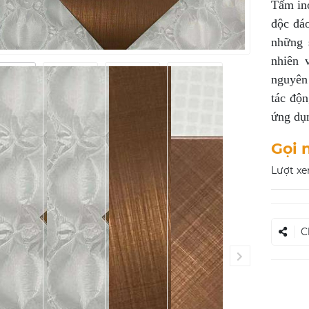
Tấm ino
độc đá
những 
nhiên 
nguyên 
tác độn
ứng dụn
Gọi 
Lượt xe
C