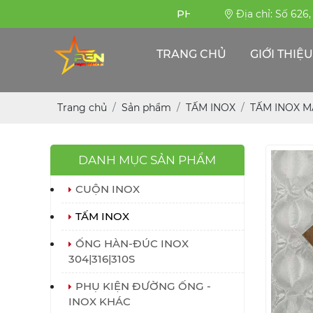
PHỤNG SỰ BỀN BỈ
Địa chỉ: Số 626
TRANG CHỦ
GIỚI THIỆU
Trang chủ
Sản phẩm
TẤM INOX
TẤM INOX 
DANH MỤC SẢN PHẨM
CUỘN INOX
TẤM INOX
ỐNG HÀN-ĐÚC INOX
304|316|310S
PHỤ KIỆN ĐƯỜNG ỐNG -
INOX KHÁC