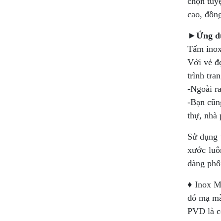
chọn tuyệ
cao, đồng
►
Ứng dụ
Tấm inox
Với vẻ đẹ
trình tran
-Ngoài ra
-Bạn cũng
thự, nhà 
Sử dụng 
xước luô
dàng phối
♦ Inox M
đó mạ m
PVD là c