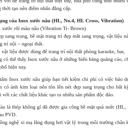
t vời để trang trí nội thất biệt thự, nhà phố cũng như nhiều
 thời tạo nên điểm nhấn đẳng cấp.
ng của Inox xước nâu (HL, No.4, HL Cross, Vibration)
 xước rối màu nâu (Vibration Ti- Brown)
p sang trọng, bề mặt trang trí đẹp mắt sang trọng, vật liệu
g trí nội – ngoại thất.
 vật liệu được dùng để trang trí nội thất phòng karaoke, bar,
 có thể thấy Inox xước nâu ở những biển bảng quảng cáo, chữ
phố hiện nay.
tấm Inox xước nâu giúp bạn tiết kiệm chi phí có việc bảo 
n có ánh kim loại nên tôn lên nét đẹp sang trọng cho bất 
 với các chất liệu khác tạo ra nhiều sản phẩm độc đáo.
àu là thép không gỉ đã được gia công bề mặt quá mức (HL, No
àu PVD.
ông nghệ xi mạ lắng đọng hơi vật lý trong môi trường chân