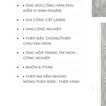
ỐNG ĐÚC| ỐNG HÀN| PHỤ
KIỆN VI SINH 304|316
GIA CÔNG CẮT LASER
VAN CÔNG NGHIỆP
THÉP ĐẶC CHỦNG/THÉP
CHỊU MÀI MÒN
ỐNG HỘP TRANG TRÍ INOX -
CÔNG NGHIỆP
NHÔM & TITAN
THÉP MẠ KẼM NHÚNG
NÓNG-THÉP ĐEN - THÉP HÌNH