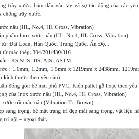
ống trầy xước, bám dấu vân tay và sự tác động của các yếu
x chống trầy xước.
ước nâu (HL, No.4, HL Cross, Vibration)
ản phẩm Inox xước nâu (HL, No.4, HL Cross, Vibration)
 từ: Đài Loan, Hàn Quốc, Trung Quốc, Ấn Độ...
t từ mác thép: 304/201/430/316
uẩn : KS,SUS, JIS, AISI,ASTM.
hước : 1.0mm, 1.2mm, 1.5mm x 1219mm x 2438mm, 1219mm
u kích thước theo yêu cầu)
huẩn đóng gói: bề mặt phủ PVC, Kiện pallet gỗ hoặc theo yêu
g của Inox xước nâu (HL, No.4, HL Cross, Vibration)
 xước rối màu nâu (Vibration Ti- Brown)
p sang trọng, bề mặt trang trí đẹp mắt sang trọng, vật liệu
g trí nội – ngoại thất.