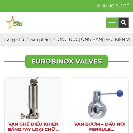
PHỤNG SỰ BỀN BỈ
Trang chủ
Sản phẩm
ỐNG ĐÚC| ỐNG HÀN| PHỤ KIỆN VI S
EUROBINOX VALVES
VAN GHẾ ĐIỀU KHIỂN
VAN BƯỚM – ĐẦU NỐI
BẰNG TAY LOẠI CHỮ L
FERRULE