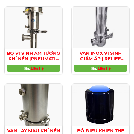
MANUAL SAMPLING
VALVES WITHOUT
DEAD AREA FOR TANK
OR TUBE
BỘ VI SINH ÂM TƯỜNG
VAN INOX VI SINH
KHÍ NÉN |PNEUMATIC
GIẢM ÁP | RELIEF
FLUSH CLEANER
VALVES
Giá:
Liên hệ
Giá:
Liên hệ
VAN LẤY MẪU KHÍ NÉN
BỘ ĐIỀU KHIỂN THẾ