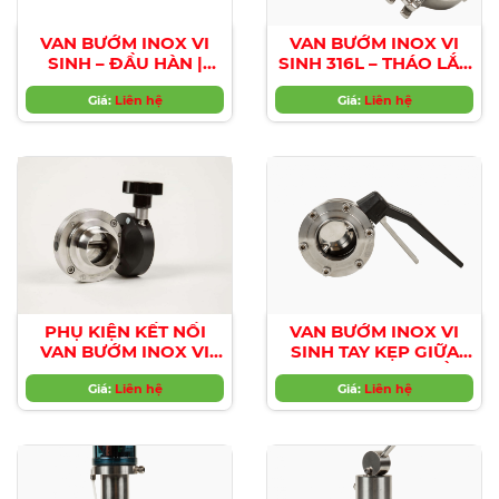
VAN BƯỚM INOX VI
VAN BƯỚM INOX VI
SINH – ĐẦU HÀN |
SINH 316L – THÁO LẮP
BUTTERFLY VALVES –
NHANH| BUTTERFLY
WELDING ENDS
Giá:
Liên hệ
VALVES 316L FOR
Giá:
Liên hệ
QUICK
DISASSEMBLING
PHỤ KIỆN KẾT NỐI
VAN BƯỚM INOX VI
VAN BƯỚM INOX VI
SINH TAY KẸP GIỮA
SINH (Accessories /
HAI MẶT BÍCH – ĐẦU
Fittings)
Giá:
Liên hệ
HÀN TRƠN |
Giá:
Liên hệ
BUTTERFLY VALVES
BETWEEN FLANGES –
WELDING ENDS