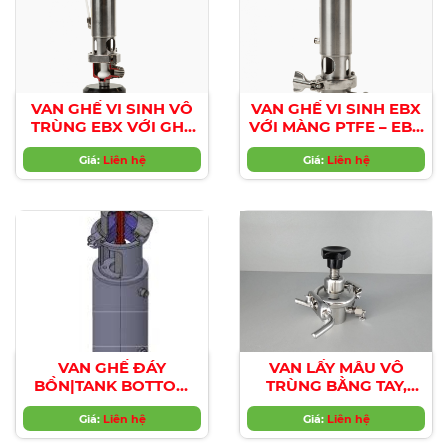
VAN GHẾ VI SINH VÔ
VAN GHẾ VI SINH EBX
TRÙNG EBX VỚI GHẾ
VỚI MÀNG PTFE – EBX
VAN MONOBLOC PTFE
ASEPTIC SEAT VALVES
| EBX ASEPTIC SEAT
Giá:
Liên hệ
WITH PTFE
Giá:
Liên hệ
VALVES WITH
DIAPHRAGM
MONOBLOC PTFE
SEAT
VAN GHẾ ĐÁY
VAN LẤY MẪU VÔ
BỒN|TANK BOTTOM
TRÙNG BẰNG TAY,
SEAT VALVES
KHÔNG CÓ VÙNG
Giá:
Liên hệ
CHẾT, DÙNG CHO BỒN
Giá:
Liên hệ
HOẶC ỐNG| ASEPTIC