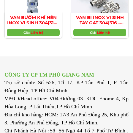
VAN BƯỚM KHÍ NÉN
VAN BI INOX VI SINH
INOX VI SINH 304|316 -
TAY GẠT 304|316 -
EUROBINOX
EUROBINOX,
Giá:
Liên hệ
EUROBINOX
Giá:
Liên hệ
SANITARY STAINLESS
STEEL BALL VALVE
304|316
CÔNG TY CP TM PHÚ GIANG NAM
Trụ sở chính: Số 626, Tổ 17, KP Tân Phú 1, P. Tân
Đông Hiệp, TP Hồ Chí Minh.
VPĐD/Head office: V04 Đường 03. KDC Ehome 4, Kp
Hòa Long, P Lái Thiêu,TP Hồ Chí Minh
Địa chỉ kho hàng: HCM: 17/3 An Phú Đông 25, Khu phố
3, Phường An Phú Đông, TP Hồ Chí Minh.
Chi Nhánh Hà Nội :Số 56 Ngõ 44 Tổ 7 Phố Tư Đình ,