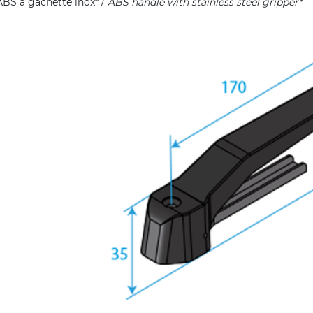
BS à gachette inox* /
ABS handle with stainless steel gripper*