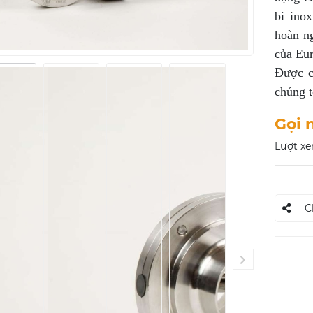
bi ino
hoàn ng
của Eur
Được c
chúng t
Gọi 
Lượt xe
C