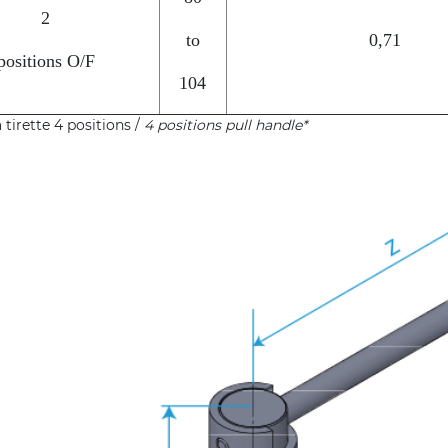
2
to
0,71
positions O/F
104
tirette 4 positions /
4 positions pull handle*