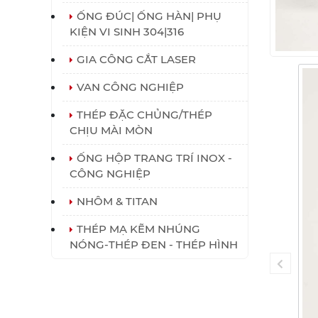
ỐNG ĐÚC| ỐNG HÀN| PHỤ
KIỆN VI SINH 304|316
GIA CÔNG CẮT LASER
VAN CÔNG NGHIỆP
THÉP ĐẶC CHỦNG/THÉP
CHỊU MÀI MÒN
ỐNG HỘP TRANG TRÍ INOX -
CÔNG NGHIỆP
NHÔM & TITAN
THÉP MẠ KẼM NHÚNG
NÓNG-THÉP ĐEN - THÉP HÌNH