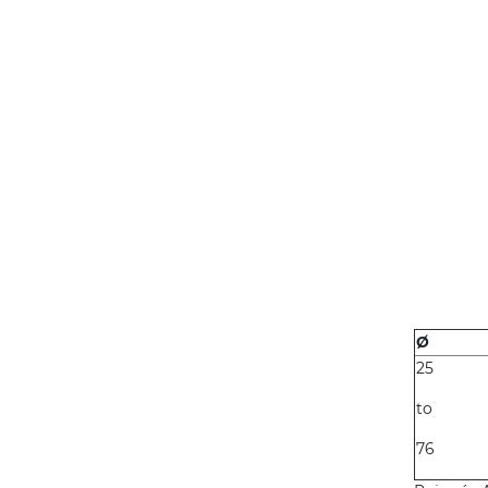
Ø
25
to
76