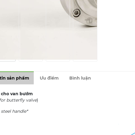
tin sản phẩm
Ưu điểm
Bình luận
 cho van bướm
or butterfly valve
)
 steel handle*