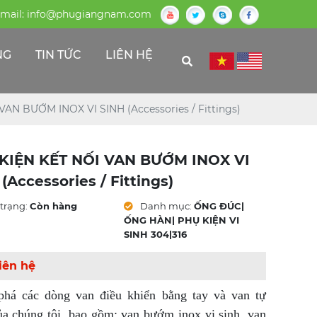
mail:
info@phugiangnam.com
NG
TIN TỨC
LIÊN HỆ
AN BƯỚM INOX VI SINH (Accessories / Fittings)
KIỆN KẾT NỐI VAN BƯỚM INOX VI
(Accessories / Fittings)
trạng:
Còn hàng
Danh mục:
ỐNG ĐÚC|
ỐNG HÀN| PHỤ KIỆN VI
SINH 304|316
iên hệ
há các dòng van điều khiển bằng tay và van tự
a chúng tôi, bao gồm: van bướm inox vi sinh, van