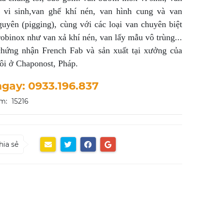
x vi sinh,van ghế khí nén, van hình cung và van
uyên (pigging), cùng với các loại van chuyên biệt
obinox như van xả khí nén, van lấy mẫu vô trùng...
hứng nhận French Fab và sản xuất tại xưởng của
ôi ở Chaponost, Pháp.
ngay: 0933.196.837
m:
15216
hia sẻ