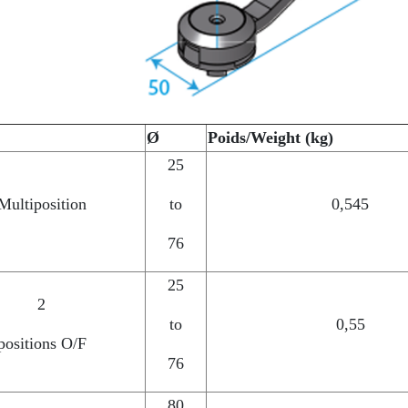
Ø
Poids/Weight (kg)
25
Multiposition
to
0,545
76
25
2
to
0,55
positions O/F
76
80