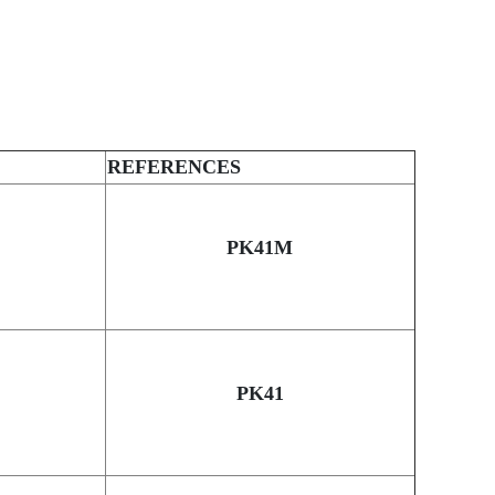
REFERENCES
PK41M
PK41