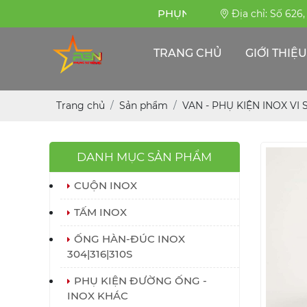
PHỤNG SỰ BỀN BỈ
Địa chỉ: Số 626
TRANG CHỦ
GIỚI THIỆU
Trang chủ
Sản phẩm
VAN - PHỤ KIỆN INOX VI
DANH MỤC SẢN PHẨM
CUỘN INOX
TẤM INOX
ỐNG HÀN-ĐÚC INOX
304|316|310S
PHỤ KIỆN ĐƯỜNG ỐNG -
INOX KHÁC