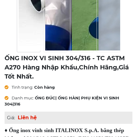
ỐNG INOX VI SINH 304/316 - TC ASTM
A270 Hàng Nhập Khẩu,chính Hãng,giá
Tốt Nhất.
Tình trạng:
Còn hàng
Danh mục:
ỐNG ĐÚC| ỐNG HÀN| PHỤ KIỆN VI SINH
304|316
Liên hệ
Giá:
♦
Ống inox vinh sinh ITALINOX S.p.A. bằng thép