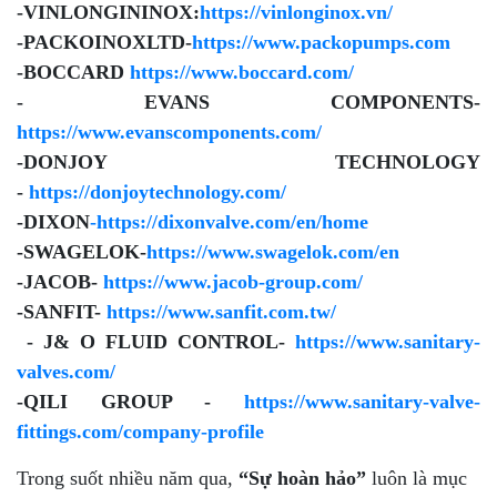
-VINLONGININOX:
https://vinlonginox.vn/
-PACKOINOXLTD-
https://www.packopumps.com
-BOCCARD
https://www.boccard.com/
- EVANS COMPONENTS-
https://www.evanscomponents.com/
-DONJOY TECHNOLOGY
-
https://donjoytechnology.com/
-DIXON
-https://dixonvalve.com/en/home
-SWAGELOK-
https://www.swagelok.com/en
-JACOB-
https://www.jacob-group.com/
-SANFIT-
https://www.sanfit.com.tw/
- J& O FLUID CONTROL-
https://www.sanitary-
valves.com/
-QILI GROUP -
https://www.sanitary-valve-
fittings.com/company-profile
Trong suốt nhiều năm qua,
“Sự hoàn hảo”
luôn là mục