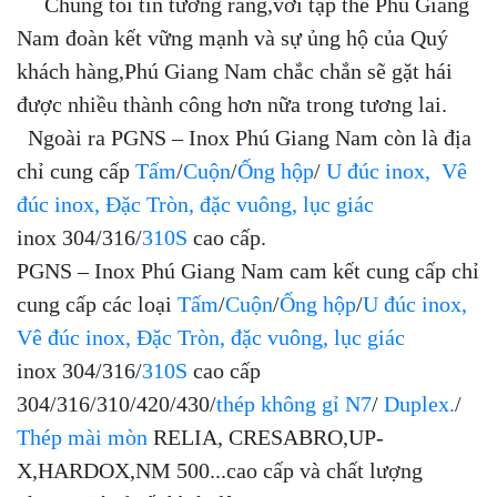
Chúng tôi tin tưởng rằng,với tập thể Phú Giang
Nam đoàn kết vững mạnh và sự ủng hộ của Quý
khách hàng,Phú Giang Nam chắc chắn sẽ gặt hái
được nhiều thành công hơn nữa trong tương lai.
Ngoài ra PGNS – Inox Phú Giang Nam còn là địa
chỉ cung cấp
Tấm
/
Cuộn
/
Ống hộp
/
U đúc inox
,
Vê
đúc inox
,
Đặc Tròn, đặc vuông, lục giác
inox 304/316/
310S
cao cấp.
PGNS – Inox Phú Giang Nam cam kết cung cấp chỉ
cung cấp các loại
Tấm
/
Cuộn
/
Ống hộp
/
U đúc inox,
Vê đúc inox, Đặc Tròn, đặc vuông, lục giác
inox 304/316/
310S
cao cấp
304/316/310/420/430/
thép không gỉ N7
/
Duplex.
/
Thép mài mòn
RELIA, CRESABRO,UP-
X,HARDOX,NM 500...cao cấp và chất lượng