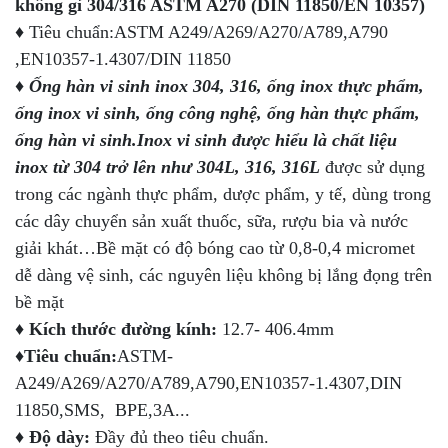
không gỉ 304/316 ASTM A270 (DIN 11850/EN 10357)
♦ Tiêu chuẩn:ASTM A249/A269/A270/A789,A790
,EN10357-1.4307/DIN 11850
♦
Ống hàn vi sinh inox 304, 316, ống inox thực phẩm,
ống inox vi sinh, ống công nghệ, ống hàn thực phẩm,
ống hàn vi sinh.Inox vi sinh được hiểu là chất liệu
inox từ 304 trở lên như 304L, 316, 316L
được sử dụng
trong các ngành thực phẩm, dược phẩm, y tế, dùng trong
các dây chuyển sản xuất thuốc, sữa, rượu bia và nước
giải khát…Bề mặt có độ bóng cao từ 0,8-0,4 micromet
dễ dàng vệ sinh, các nguyên liệu không bị lắng đọng trên
bề mặt
♦
Kích thước đường kính:
12.7- 406.4mm
♦
Tiêu chuẩn:
ASTM-
A249/A269/A270/A789,A790,EN10357-1.4307,DIN
11850,SMS, BPE,3A...
♦
Độ dày:
Đầy đủ theo tiêu chuẩn.