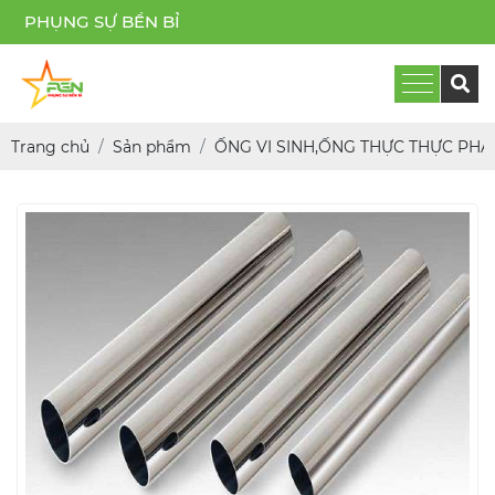
N BỈ
Trang chủ
Sản phẩm
ỐNG VI SINH,ỐNG THỰC THỰC PHẨ