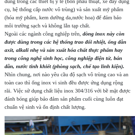
dùng trong các thiết bị y tế (bồn phẫu thuật, xe đẩy dụng
cụ, hệ thống cấp nước vô trùng) và sản xuất mỹ phẩm
(hóa mỹ phẩm, kem dưỡng da,nước hoa) để đảm bảo
môi trường sạch và không lẫn tạp chất.
Ngoài các ngành công nghiệp trên,
dòng inox này còn
được dùng trong các hệ thống trao đổi nhiệt, ống dẫn
axit, alkali nhẹ và sản xuất hóa chất thực phẩm hay
trong công nghệ sinh học, công nghiệp điện tử, bán
dẫn, nước tinh khiết (phòng sạch, chế tạo linh kiện).
Nhìn chung, nơi nào yêu cầu độ sạch vô trùng cao và an
toàn cao thì ống inox vi sinh đều được ứng dụng rộng
rãi. Việc sử dụng chất liệu inox 304/316 với bề mặt được
đánh bóng giúp bảo đảm sản phẩm cuối cùng luôn đạt
chuẩn vệ sinh và ổn định chất lượng.