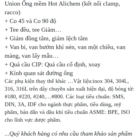
Union Ống mềm Hot Alichem (kết nối clamp,
racco)
+ Co 45 và Co 90 độ
+ Tee đều, tee Giảm…
+ Giảm đồng tâm, giảm lệch tâm
+ Van bi, van bướm khí nén, van một chiều, van
màng, van lấy mẫu…
+ Quả cầu CIP: Quả cầu cố định, xoay
+ Kính quan sát đường ống
Các phụ kiện thay thế khác …Vật liệu:inox 304, 304L,
316, 316L trên dây chuyền sản xuất hiện đại, độ bóng từ:
#180, #220, #240,…#800. Các loại tiêu chuẩn: SMS,
DIN, 3A, IDF cho ngành thực phẩm, tiêu dùng, mỹ
phẩm, bán dẫn và dầu khí tiêu chuẩn ASME: BPE, ISO
cho lĩnh vực dược phẩm.
...Quý khách hàng có nhu cầu tham khảo sản phẩm