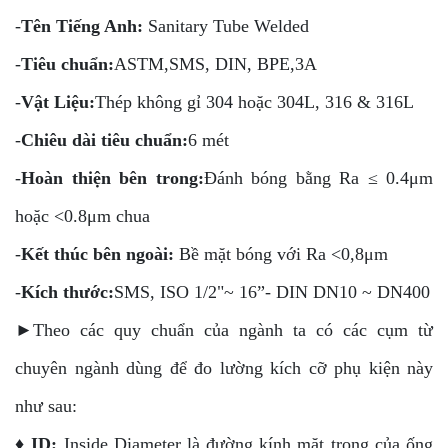
-
Tên Tiếng Anh:
Sanitary Tube Welded
-
Tiêu chuẩn:
ASTM,SMS, DIN, BPE,3A
-
Vật Liệu:
Thép không gỉ 304 hoặc 304L, 316 & 316L
-
Chiêu dài tiêu chuẩn:
6 mét
-
Hoàn thiện bên trong:
Đánh bóng bằng Ra ≤ 0.4μm
hoặc <0.8μm chua
-
Kết thúc bên ngoài:
Bề mặt bóng với Ra <0,8μm
-
Kích thước:
SMS, ISO 1/2"~ 16”- DIN DN10 ~ DN400
►Theo các quy chuẩn của ngành ta có các cụm từ
chuyên ngành dùng để đo lường kích cỡ phụ kiện này
như sau:
♦
ID:
Inside Diameter là đường kính mặt trong của ống