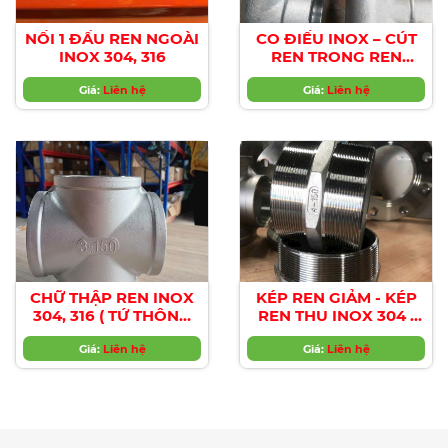
NỐI 1 ĐẦU REN NGOÀI
CO ĐIẾU INOX – CÚT
INOX 304, 316
REN TRONG REN
NGOÀI 304, 316
Giá:
Liên hệ
Giá:
Liên hệ
CHỮ THẬP REN INOX
KÉP REN GIẢM - KÉP
304, 316 ( TỨ THÔNG
REN THU INOX 304 ,
INOX )
316
Giá:
Liên hệ
Giá:
Liên hệ