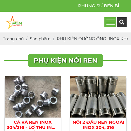
PHỤNG SỰ BỀN BỈ
Trang chủ
Sản phẩm
PHỤ KIỆN ĐƯỜNG ỐNG -INOX KHÁ
PHỤ KIỆN NỐI REN
CÀ RÁ REN INOX
NỐI 2 ĐẦU REN NGOÀI
304/316 - LƠ THU INOX
INOX 304, 316