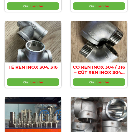
- NỐI GIẢM REN
TRONG REN NGOÀI
Giá:
Liên hệ
Giá:
Liên hệ
INOX 304/316
TÊ REN INOX 304, 316
CO REN INOX 304 / 316
– CÚT REN INOX 304 /
316
Giá:
Liên hệ
Giá:
Liên hệ