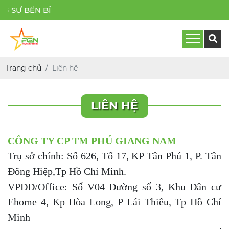
SỰ BỀN BỈ
Trang chủ
Liên hệ
LIÊN HỆ
CÔNG TY CP TM PHÚ GIANG NAM
Trụ sở chính: Số 626, Tổ 17, KP Tân Phú 1, P. Tân
Đông Hiệp,Tp Hồ Chí Minh.
VPĐD/Office: Số V04 Đường số 3, Khu Dân cư
Ehome 4, Kp Hòa Long, P Lái Thiêu, Tp Hồ Chí
Minh