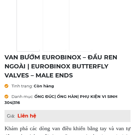
VAN BƯỚM EUROBINOX – ĐẦU REN
NGOÀI | EUROBINOX BUTTERFLY
VALVES – MALE ENDS
Tình trạng:
Còn hàng
Danh mục:
ỐNG ĐÚC| ỐNG HÀN| PHỤ KIỆN VI SINH
304|316
Liên hệ
Giá:
Khám phá các dòng van điều khiển bằng tay và van tự