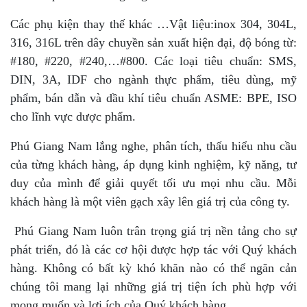
Các phụ kiện thay thế khác …Vật liệu:inox 304, 304L,
316, 316L trên dây chuyền sản xuất hiện đại, độ bóng từ:
#180, #220, #240,…#800. Các loại tiêu chuẩn: SMS,
DIN, 3A, IDF cho ngành thực phẩm, tiêu dùng, mỹ
phẩm, bán dẫn và dầu khí tiêu chuẩn ASME: BPE, ISO
cho lĩnh vực dược phẩm.
Phú Giang Nam lắng nghe, phân tích, thấu hiểu nhu cầu
của từng khách hàng, áp dụng kinh nghiệm, kỹ năng, tư
duy của mình để giải quyết tối ưu mọi nhu cầu. Mỗi
khách hàng là một viên gạch xây lên giá trị của công ty.
Phú Giang Nam luôn trân trọng giá trị nền tảng cho sự
phát triển, đó là các cơ hội được hợp tác với Quý khách
hàng. Không có bất kỳ khó khăn nào có thể ngăn cản
chúng tôi mang lại những giá trị tiện ích phù hợp với
mong muốn và lợi ích của Quý khách hàng.