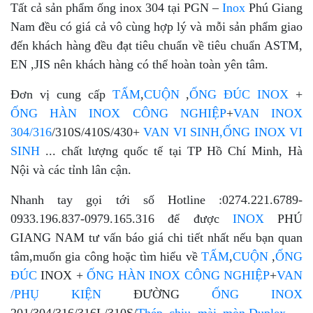
Tất cả sản phẩm ống inox 304 tại PGN –
Inox
Phú Giang
Nam đều có giá cả vô cùng hợp lý và mỗi sản phẩm giao
đến khách hàng đều đạt tiêu chuẩn về tiêu chuẩn ASTM,
EN ,JIS nên khách hàng có thể hoàn toàn yên tâm.
Đơn vị cung cấp
TẤM
,
CUỘN
,
ỐNG ĐÚC INOX
+
ỐNG HÀN INOX CÔNG NGHIỆP
+
VAN INOX
304/316
/310S/410S/430+
VAN VI SINH,
ỐNG INOX VI
SINH
... chất lượng quốc tế tại TP Hồ Chí Minh, Hà
Nội và các tỉnh lân cận.
Nhanh tay gọi tới số Hotline :0274.221.6789-
0933.196.837-0979.165.316 để được
INOX
PHÚ
GIANG NAM tư vấn báo giá chi tiết nhất nếu bạn quan
tâm,muốn gia công hoặc tìm hiểu về
TẤM
,
CUỘN
,
ỐNG
ĐÚC
INOX +
ỐNG HÀN INOX CÔNG NGHIỆP
+
VAN
/PHỤ KIỆN
ĐƯỜNG
ỐNG
INOX
201/304/316/316L/310S/
Thép chịu mài mòn,Duplex
...