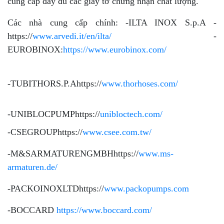
cung cấp đầy đủ các giấy tờ chứng nhận chất lượng.
Các nhà cung cấp chính: -ILTA INOX S.p.A -
https://
www.arvedi.it/en/ilta/
-
EUROBINOX:
https://www.eurobinox.com/
-TUBITHORS.P.Ahttps://
www.thorhoses.com/
-UNIBLOCPUMPhttps://
unibloctech.com/
-CSEGROUPhttps://
www.csee.com.tw/
-M&SARMATURENGMBHhttps://
www.ms-
armaturen.de/
-PACKOINOXLTDhttps://
www.packopumps.com
-BOCCARD
https://www.boccard.com/