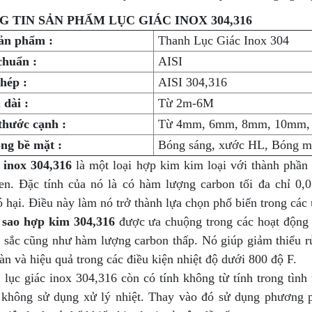
G TIN SẢN PHẨM LỤC GIÁC INOX 304,316
ản phẩm :
Thanh Lục Giác Inox 304
chuẩn :
AISI
hép :
AISI 304,316
 dài :
Từ 2m-6M
thước cạnh :
Từ 4mm, 6mm, 8mm, 10mm,
ng bề mặt :
Bóng sáng, xước HL, Bóng 
 inox 304,316
là một loại hợp kim kim loại với thành phầ
en. Đặc tính của nó là có hàm lượng carbon tối đa chỉ 0,
ó hại. Điều này làm nó trở thành lựa chọn phổ biến trong cá
 sao hợp kim 304,316
được ưa chuộng trong các hoạt động
 sắc cũng như hàm lượng carbon thấp. Nó giúp giảm thiểu rủ
àn và hiệu quả trong các điều kiện nhiệt độ dưới 800 độ F.
, lục giác inox 304,316 còn có tính không từ tính trong tìn
 không sử dụng xử lý nhiệt. Thay vào đó sử dụng phương p