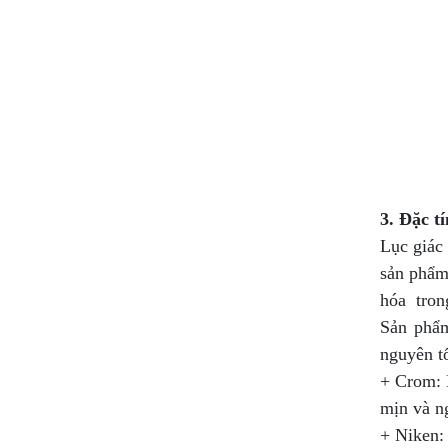
3. Đặc t
Lục giác
sản phẩm
hóa tron
Sản phẩm
nguyên tố
+ Crom: 
mịn và n
+ Niken: 