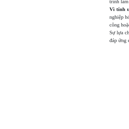
trình làm
Vì tính 
nghiệp h
công hoặ
Sự lựa c
đáp ứng c