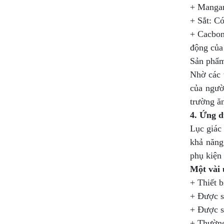
+ Mangan:
+ Sắt: Có
+ Cacbon
động của
Sản phẩm 
Nhờ các 
của ngườ
trường ăn
4. Ứng d
Lục giác
khả năng
phụ kiện
Một vài 
+ Thiết b
+ Được sử
+ Được sử
+ Thường 