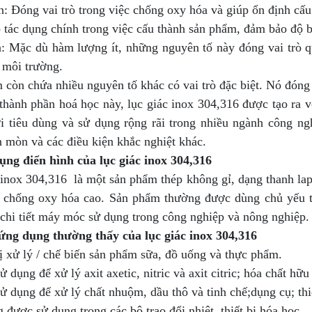
 Đóng vai trò trong việc chống oxy hóa và giúp ổn định cấu 
 tác dụng chính trong việc cấu thành sản phẩm, đảm bảo độ bề
: Mặc dù hàm lượng ít, những nguyên tố này đóng vai trò 
 môi trường.
còn chứa nhiều nguyên tố khác có vai trò đặc biệt. Nó đóng 
thành phần hoá học này, lục giác inox 304,316 được tạo ra v
i tiêu dùng và sử dụng rộng rãi trong nhiều ngành công ng
 mòn và các điều kiện khắc nghiệt khác.
ụng điển hình của lục giác inox 304,316
 inox 304,316 là một sản phẩm thép không gỉ, dạng thanh lap
 chống oxy hóa cao. Sản phẩm thường được dùng chủ yếu t
 chi tiết máy móc sử dụng trong công nghiệp và nông nghiệp.
ứng dụng thường thấy của lục giác inox 304,316
ị xử lý / chế biến sản phẩm sữa, đồ uống và thực phẩm.
 dụng để xử lý axit axetic, nitric và axit citric; hóa chất hữu
 dụng để xử lý chất nhuộm, dầu thô và tinh chế;dụng cụ; thi
được sử dụng trong các bộ trao đổi nhiệt, thiết bị hóa học.