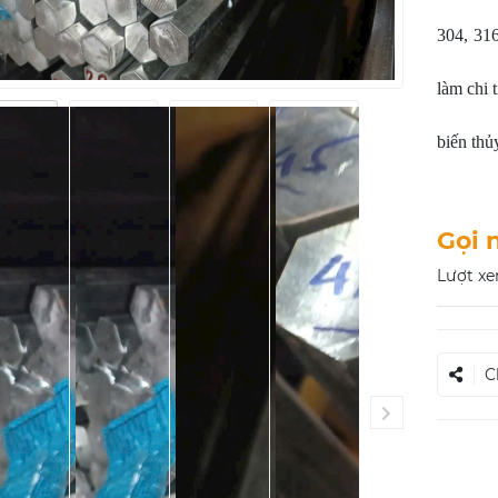
304, 316
làm chi 
biến th
Gọi 
Lượt xe
C