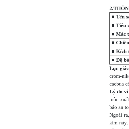
2.THÔN
■
Tên s
■
Tiêu 
■
Mác t
■
Chiều
■
Kích 
■
Độ bó
Lục giác
crom-nik
cacbua c
Lý do vì
mòn xuất
bảo an to
Ngoài ra
kim này,