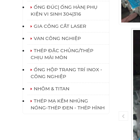
ỐNG ĐÚC| ỐNG HÀN| PHỤ
KIỆN VI SINH 304|316
GIA CÔNG CẮT LASER
VAN CÔNG NGHIỆP
THÉP ĐẶC CHỦNG/THÉP
CHỊU MÀI MÒN
ỐNG HỘP TRANG TRÍ INOX -
CÔNG NGHIỆP
NHÔM & TITAN
THÉP MẠ KẼM NHÚNG
NÓNG-THÉP ĐEN - THÉP HÌNH