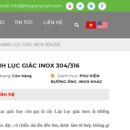
mail:
info@phugiangnam.com
NG
TIN TỨC
LIÊN HỆ
HANH LỤC GIÁC INOX 304/316
H LỤC GIÁC INOX 304/316
trạng:
Còn hàng
Danh mục:
PHỤ KIỆN
ĐƯỜNG ỐNG -INOX KHÁC
iên hệ
ục giác hay còn gọi là cây Láp Lục giác inox là những
ox đặc, có chiều dài lên đến 6m, được làm từ thép không gỉ