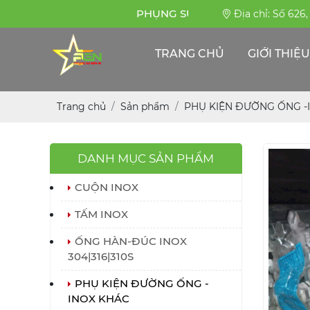
PHỤNG SỰ BỀN BỈ
Địa chỉ: Số 626
TRANG CHỦ
GIỚI THIỆU
Trang chủ
Sản phẩm
PHỤ KIỆN ĐƯỜNG ỐNG -
DANH MỤC SẢN PHẨM
CUỘN INOX
TẤM INOX
ỐNG HÀN-ĐÚC INOX
304|316|310S
PHỤ KIỆN ĐƯỜNG ỐNG -
INOX KHÁC