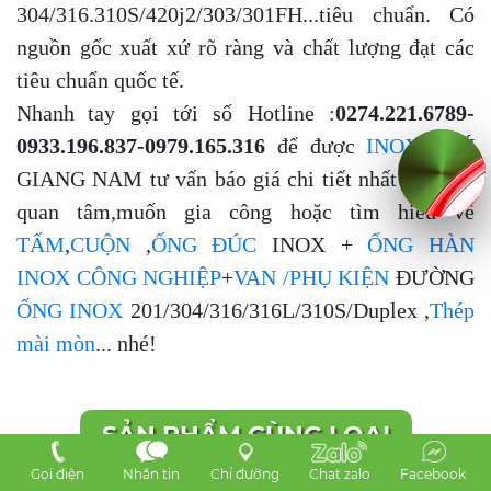
304/316.310S/420j2/303/301FH...tiêu chuẩn. Có
nguồn gốc xuất xứ rõ ràng và chất
lượng đạt các
tiêu chuẩn quốc tế.
Nhanh
tay gọi tới số Hotline :
0274.221.6789-
0933.196.837-0979.165.316
để được
INOX
PHÚ
GIANG NAM tư vấn báo giá chi tiết nhất nếu bạn
quan tâm,muốn gia công hoặc tìm hiểu về
TẤM
,
CUỘN
,
ỐNG ĐÚC
INOX +
ỐNG HÀN
INOX CÔNG NGHIỆP
+
VAN /PHỤ KIỆN
ĐƯỜNG
ỐNG
INOX
201/304/316/316L/310S/Duplex ,
Thép
mài mòn
... nhé!
SẢN PHẨM CÙNG LOẠI
Gọi điện
Nhắn tin
Chỉ đường
Chat zalo
Facebook