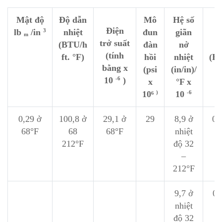
Mật độ
Độ dẫn
Mô
Hệ số
N
Điện
lb
/in
nhiệt
đun
giãn
d
3
m
trở suất
(BTU/h
đàn
nở
r
(tính
ft. °F)
hồi
nhiệt
(BT
bằng x
(psi
(in/in)/
10
)
-6
x
°F x
10⁶
10
)
-6
0,29 ở
100,8 ở
29,1 ở
29
8,9 ở
0,
68°F
68
68°F
nhiệt
6
212°F
độ 32
–
212°F
9,7 ở
0,
nhiệt
2
độ 32