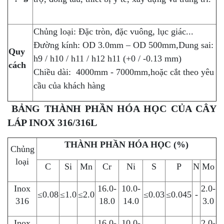
Chủng loại: Đặc tròn, đặc vuông, lục giác...
Đường kính: OD 3.0mm – OD 500mm,Dung sai:
Quy
h9 / h10 / h11 / h12 h11 (+0 / -0.13 mm)
cách
Chiều dài: 4000mm - 7000mm,hoặc cắt theo yêu
cầu của khách hàng
BẢNG THÀNH PHẦN HÓA HỌC CỦA CÂY
LÁP INOX 316/316L
THÀNH PHẦN HÓA HỌC (%)
Chủng
loại
C
Si
Mn
Cr
Ni
S
P
N
Mo
Inox
16.0-
10.0-
2.0-
≤0.08
≤1.0
≤2.0
≤0.03
≤0.045
-
316
18.0
14.0
3.0
Inox
16.0-
10.0-
2.0-