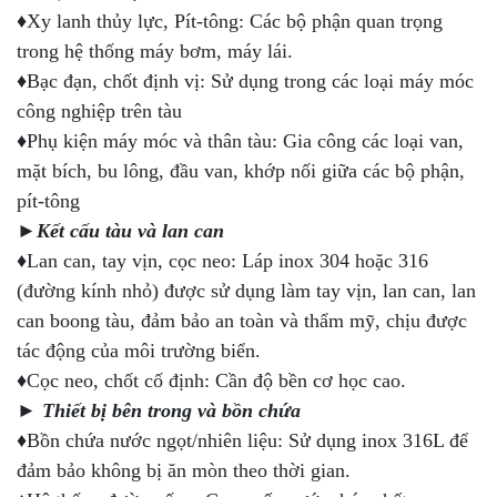
♦Xy lanh thủy lực, Pít-tông: Các bộ phận quan trọng
trong hệ thống máy bơm, máy lái.
♦Bạc đạn, chốt định vị: Sử dụng trong các loại máy móc
công nghiệp trên tàu
♦Phụ kiện máy móc và thân tàu: Gia công các loại van,
mặt bích, bu lông, đầu van, khớp nối giữa các bộ phận,
pít-tông
►Kết cấu tàu và lan can
♦Lan can, tay vịn, cọc neo: Láp inox 304 hoặc 316
(đường kính nhỏ) được sử dụng làm tay vịn, lan can, lan
can boong tàu, đảm bảo an toàn và thẩm mỹ, chịu được
tác động của môi trường biển.
♦Cọc neo, chốt cố định: Cần độ bền cơ học cao.
► Thiết bị bên trong và bồn chứa
♦Bồn chứa nước ngọt/nhiên liệu: Sử dụng inox 316L để
đảm bảo không bị ăn mòn theo thời gian.