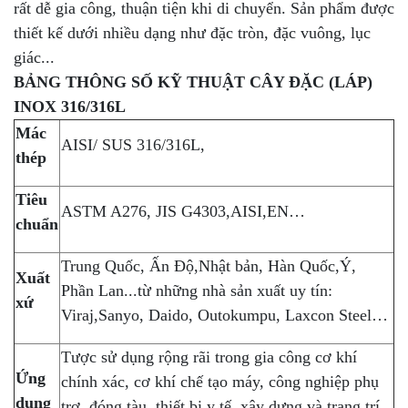
rất dễ gia công, thuận tiện khi di chuyển. Sản phẩm được
thiết kế dưới nhiều dạng như đặc tròn, đặc vuông, lục
giác...
BẢNG THÔNG SỐ KỸ THUẬT CÂY ĐẶC (LÁP)
INOX 316/316L
Mác
AISI/ SUS 316/316L,
thép
Tiêu
ASTM A276, JIS G4303,AISI,EN…
chuẩn
Trung Quốc, Ấn Độ,Nhật bản, Hàn Quốc,Ý,
Xuất
Phần Lan...từ những nhà sản xuất uy tín:
xứ
Viraj,Sanyo, Daido, Outokumpu, Laxcon Steel…
Tược sử dụng rộng rãi trong gia công cơ khí
Ứng
chính xác, cơ khí chế tạo máy, công nghiệp phụ
dụng
trợ, đóng tàu, thiết bị y tế, xây dựng và trang trí.