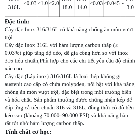
≤0.03
≤1.0
≤2.0
≤0.03
≤0.045
-
316L
18.0
14.0
3.0
Đặc tính:
Cây đặc Inox 316/316L có khả năng chống ăn mòn vượt
trội
Cây đặc Inox 316L với hàm lượng carbon thấp (≤
0.03%) giúp tăng độ dẻo, dễ gia công hơn so với inox
316 tiêu chuẩn,Phù hợp cho các chi tiết yêu cầu độ chính
xác cao .
Cây đặc (Láp inox) 316/316L là loại thép không gỉ
austenit cao cấp có chứa molypden, nổi bật với khả năng
chống ăn mòn vượt trội, đặc biệt trong môi trường biển
và hóa chất. Sản phẩm thường được chứng nhận kép để
đáp ứng cả tiêu chuẩn 316 và 316L, đồng thời có độ bền
kéo cao (khoảng 70.000–90.000 PSI) và khả năng hàn
rất tốt nhờ hàm lượng carbon thấp.
Tính chất cơ học: