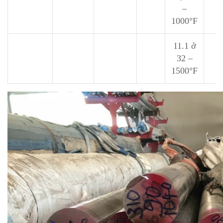
–
1000°F
11.1 ở
32 –
1500°F