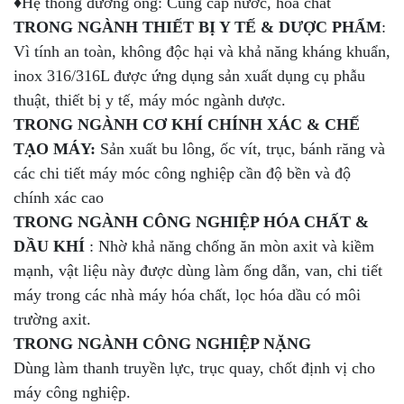
♦Hệ thống đường ống: Cung cấp nước, hóa chất
TRONG NGÀNH THIẾT BỊ Y TẾ & DƯỢC PHẨM
:
Vì tính an toàn, không độc hại và khả năng kháng khuẩn,
inox 316/316L được ứng dụng sản xuất dụng cụ phẫu
thuật, thiết bị y tế, máy móc ngành dược.
TRONG NGÀNH CƠ KHÍ CHÍNH XÁC & CHẾ
TẠO MÁY:
Sản xuất bu lông, ốc vít, trục, bánh răng và
các chi tiết máy móc công nghiệp cần độ bền và độ
chính xác cao
TRONG NGÀNH CÔNG NGHIỆP HÓA CHẤT &
DẦU KHÍ
: Nhờ khả năng chống ăn mòn axit và kiềm
mạnh, vật liệu này được dùng làm ống dẫn, van, chi tiết
máy trong các nhà máy hóa chất, lọc hóa dầu có môi
trường axit.
TRONG NGÀNH CÔNG NGHIỆP NẶNG
Dùng làm thanh truyền lực, trục quay, chốt định vị cho
máy công nghiệp.