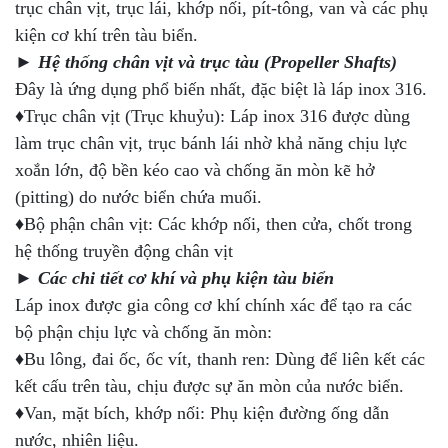
trục chân vịt, trục lái, khớp nối, pít-tông, van và các phụ
kiện cơ khí trên tàu biển.
► Hệ thống chân vịt và trục tàu (Propeller Shafts)
Đây là ứng dụng phổ biến nhất, đặc biệt là láp inox 316.
♦Trục chân vịt (Trục khuỷu): Láp inox 316 được dùng
làm trục chân vịt, trục bánh lái nhờ khả năng chịu lực
xoắn lớn, độ bền kéo cao và chống ăn mòn kẽ hở
(pitting) do nước biển chứa muối.
♦Bộ phận chân vịt: Các khớp nối, then cửa, chốt trong
hệ thống truyền động chân vịt
► Các chi tiết cơ khí và phụ kiện tàu biển
Láp inox được gia công cơ khí chính xác để tạo ra các
bộ phận chịu lực và chống ăn mòn:
♦Bu lông, đai ốc, ốc vít, thanh ren: Dùng để liên kết các
kết cấu trên tàu, chịu được sự ăn mòn của nước biển.
♦Van, mặt bích, khớp nối: Phụ kiện đường ống dẫn
nước, nhiên liệu.