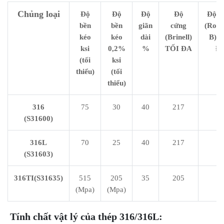
Chủng loại
Độ
Độ
Độ
Độ
Độ c
bền
bền
giãn
cứng
(Rock
kéo
kéo
dài
(Brinell)
B) 
ksi
0,2%
%
TỐI ĐA
Đ
(tối
ksi
thiểu)
(tối
thiểu)
316
75
30
40
217
9
(S31600)
316L
70
25
40
217
9
(S31603)
316TI(S31635)
515
205
35
205
7
(Mpa)
(Mpa)
Tính chất vật lý của thép 316/316L: