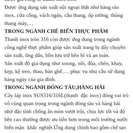
Được ứng dụng sản xuất nội ngoại thất như hàng rào
inox, cửa cổng, vách ngăn, cầu thang, ốp tường, thùng
thang máy,…
TRONG NGÀNH CHẾ BIẾN THỰC PHẨM
Thanh inox tròn 316 còn được ứng dụng trong ngành
công nghệ thực phẩm giúp sản xuất trang bị dây chuyền
sản xuất, ống dẫn, bồn lưu trữ bền bỉ và an toàn.
Sản xuất đồ gia dụng như xoong, nồi, đũa, chén, khay,
kẹp, kệ treo, thau, bàn ghế,… phục vụ nhu cầu sử dụng
hàng ngày của gia đình.
TRONG NGÀNH ĐÓNG TÀU,HÀNG HẢI
Cây láp inox SUS316/316L(thanh đặc inox) đóng vai trò
vô cùng quan trọng trong ngành đóng tàu và hàng hải
nhờ đặc tính chống ăn mòn vượt trội, chịu lực tốt và độ
bền cao thường được ưu tiên hơn trong môi trường nước
biển mặn khắc nghiệt.Ứng dụng chính bao gồm chế tạo