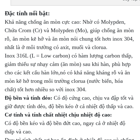
Đặc tính nổi bật:
Khả năng chống ăn mòn cực cao: Nhờ có Molypden,
Chứa Crom (Cr) và Molypden (Mo), giúp chống ăn mòn
rỗ, ăn mòn kẽ hở và ăn mòn nói chung tốt hơn inox 304,
nhất là ở môi trường có axit, muối và clorua.
Inox 316L (L = Low carbon) có hàm lượng carbon thấp,
giảm thiểu sự nhạy cảm (ăn mòn) sau khi hàn, phù hợp
cho các kết cấu hàn lớn,nó có khả năng kháng rỗ và ăn
mòn kẽ hở trong môi trường clorua (nước biển, hóa
chất) tốt hơn nhiều so với inox 304.
Độ bền và tính dẻo:
Có độ cứng cao, chịu va đập tốt và
giữ được tính dẻo, độ bền kéo ở cả nhiệt độ thấp và cao.
Cơ tính và tính chất nhiệt chịu nhiệt độ cao:
Có độ bền kéo và độ bền đứt cao, ngay cả ở nhiệt độ
thấp và cao.
Duy trì tính chất cơ học ổn định ở nhiệt độ cao và chống