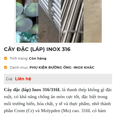
CÂY ĐẶC (LÁP) INOX 316
Tình trạng:
Còn hàng
Danh mục:
PHỤ KIỆN ĐƯỜNG ỐNG -INOX KHÁC
Liên hệ
Giá:
Cây đặc (láp) Inox 316/316L
là thanh thép không gỉ đặc
ruột, có khả năng chống ăn mòn cực tốt, đặc biệt trong
môi trường biển, hóa chất, y tế và thực phẩm, nhờ thành
phần Crom (Cr) và Molypden (Mo) cao. 316L có hàm