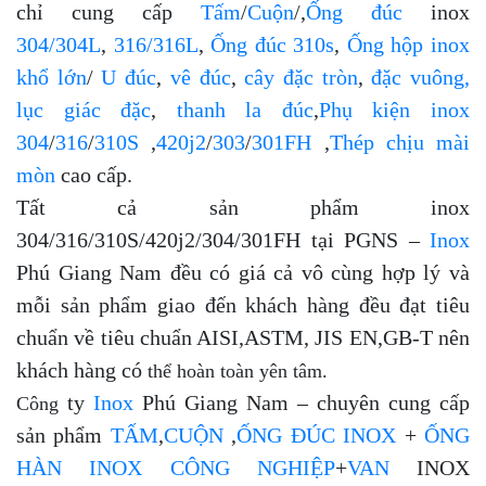
chỉ cung cấp
Tấm
/
Cuộn
/,
Ống đúc
inox
304/304L
,
316/316L
,
Ống đúc 310s
,
Ống hộp inox
khổ lớn
/
U đúc
,
vê đúc
,
cây đặc tròn
,
đặc vuông,
lục giác đặc
,
thanh la đúc
,
Phụ kiện inox
304
/
316
/
310S
,
420j2
/
303
/
301FH
,
Thép chịu mài
mòn
cao
cấp.
Tất cả
sản phẩm inox
304/316/310S/420j2/304/301FH tại PGNS –
Inox
Phú Giang Nam đều có giá cả vô cùng hợp lý và
mỗi sản phẩm giao đến khách hàng đều đạt tiêu
chuẩn về tiêu chuẩn AISI,ASTM, JIS EN,GB-T nên
khách hàng có
thể hoàn toàn yên tâm.
ty
Inox
Phú Giang Nam – chuyên cung cấp
Công
sản phẩm
TẤM
,
CUỘN
,
ỐNG ĐÚC INOX
+
ỐNG
HÀN INOX CÔNG NGHIỆP
+
VAN
INOX