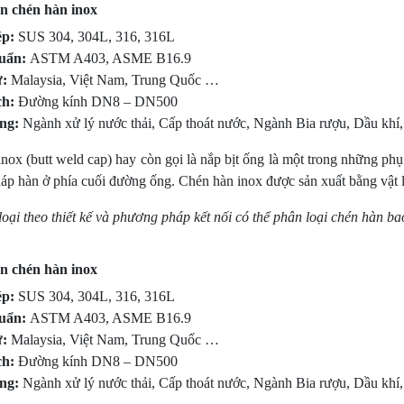
n chén hàn inox
ép:
SUS 304, 304L, 316, 316L
uẩn:
ASTM A403, ASME B16.9
:
Malaysia, Việt Nam, Trung Quốc …
ch:
Đường kính DN8 – DN500
ng:
Ngành xử lý nước thải, Cấp thoát nước, Ngành Bia rượu, Dầu khí,
nox (butt weld cap) hay còn gọi là nắp bịt ống là một trong những ph
p hàn ở phía cuối đường ống. Chén hàn inox được sản xuất bằng vật l
oại theo thiết kế và phương pháp kết nối có thể phân loại chén hàn b
n chén hàn inox
ép:
SUS 304, 304L, 316, 316L
uẩn:
ASTM A403, ASME B16.9
:
Malaysia, Việt Nam, Trung Quốc …
ch:
Đường kính DN8 – DN500
ng:
Ngành xử lý nước thải, Cấp thoát nước, Ngành Bia rượu, Dầu khí,