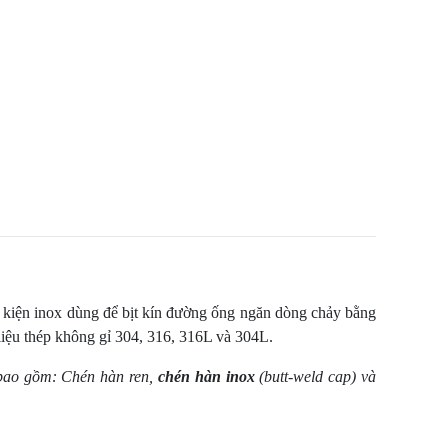
ụ kiện inox dùng để bịt kín đường ống ngăn dòng chảy bằng
iệu thép không gỉ 304, 316, 316L và 304L.
n bao gồm: Chén hàn ren,
chén hàn inox
(butt-weld cap) và