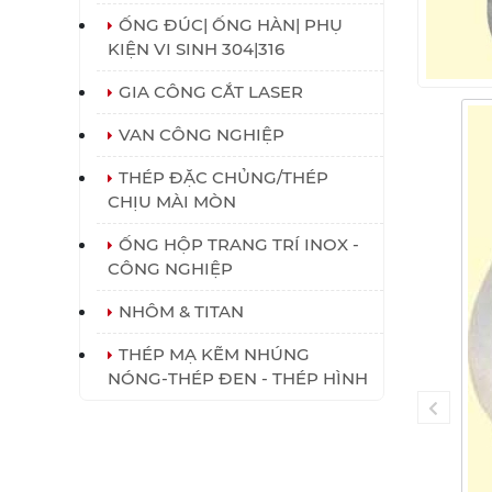
ỐNG ĐÚC| ỐNG HÀN| PHỤ
KIỆN VI SINH 304|316
GIA CÔNG CẮT LASER
VAN CÔNG NGHIỆP
THÉP ĐẶC CHỦNG/THÉP
CHỊU MÀI MÒN
ỐNG HỘP TRANG TRÍ INOX -
CÔNG NGHIỆP
NHÔM & TITAN
THÉP MẠ KẼM NHÚNG
NÓNG-THÉP ĐEN - THÉP HÌNH