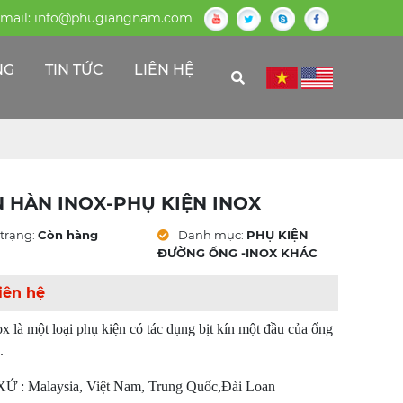
mail:
info@phugiangnam.com
NG
TIN TỨC
LIÊN HỆ
 HÀN INOX-PHỤ KIỆN INOX
trạng:
Còn hàng
Danh mục:
PHỤ KIỆN
ĐƯỜNG ỐNG -INOX KHÁC
iên hệ
x là một loại phụ kiện có tác dụng bịt kín một đầu của ống
.
 : Malaysia, Việt Nam, Trung Quốc,Đài Loan