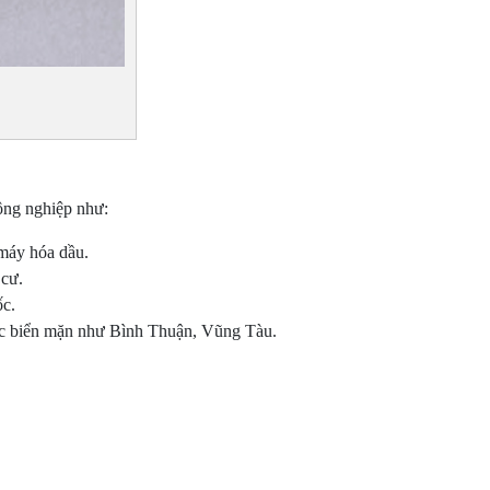
công nghiệp như:
 máy hóa dầu.
 cư.
ốc.
ớc biển mặn như Bình Thuận, Vũng Tàu.