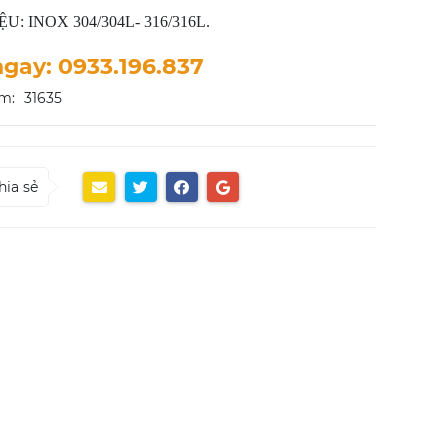
U: INOX 304/304L- 316/316L.
ngay: 0933.196.837
m:
31635
hia sẻ