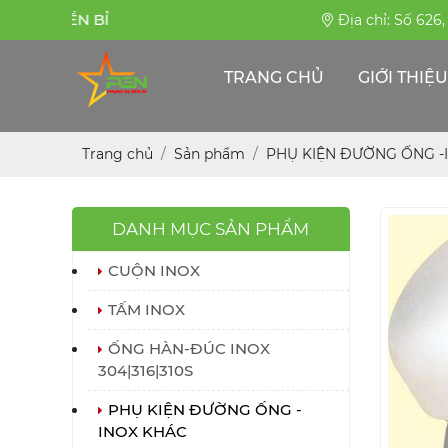
PHỤNG SỰ BỀN BỈ
Địa chỉ: Số 626
TRANG CHỦ
GIỚI THIỆU
Trang chủ
Sản phẩm
PHỤ KIỆN ĐƯỜNG ỐNG -
DANH MỤC SẢN PHẨM
CUỘN INOX
TẤM INOX
ỐNG HÀN-ĐÚC INOX
304|316|310S
PHỤ KIỆN ĐƯỜNG ỐNG -
INOX KHÁC