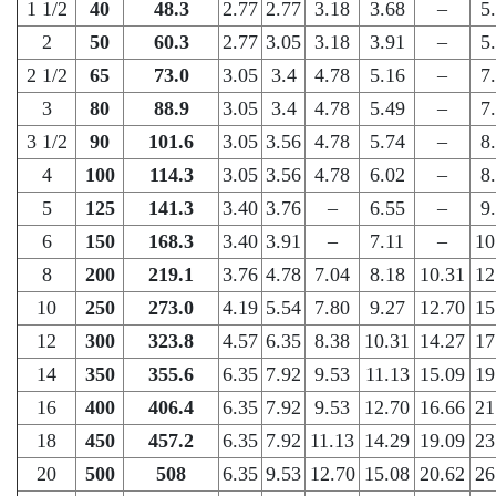
1 1/2
40
48.3
2.77
2.77
3.18
3.68
–
5
2
50
60.3
2.77
3.05
3.18
3.91
–
5
2 1/2
65
73.0
3.05
3.4
4.78
5.16
–
7
3
80
88.9
3.05
3.4
4.78
5.49
–
7
3 1/2
90
101.6
3.05
3.56
4.78
5.74
–
8
4
100
114.3
3.05
3.56
4.78
6.02
–
8
5
125
141.3
3.40
3.76
–
6.55
–
9
6
150
168.3
3.40
3.91
–
7.11
–
10
8
200
219.1
3.76
4.78
7.04
8.18
10.31
12
10
250
273.0
4.19
5.54
7.80
9.27
12.70
15
12
300
323.8
4.57
6.35
8.38
10.31
14.27
17
14
350
355.6
6.35
7.92
9.53
11.13
15.09
19
16
400
406.4
6.35
7.92
9.53
12.70
16.66
21
18
450
457.2
6.35
7.92
11.13
14.29
19.09
23
20
500
508
6.35
9.53
12.70
15.08
20.62
26