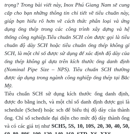
trọng? Trong bài viết này, Inox Phú Giang Nam sẽ cung
cấp cho bạn những thông tin chi tiết về tiêu chuẩn này,
giúp bạn hiểu rõ hơn về cách thức phân loại và ứng
dụng ống thép trong các công trình xây dựng và hệ
thống công nghiệp.Tiêu chuẩn SCH còn được gọi là tiêu
chuẩn độ dày SCH hoặc tiêu chuẩn ống thép không gỉ
SCH, là một chỉ số được sử dụng để xác định độ dày của
ống thép không gỉ dựa trên kích thước ống danh định
(Nominal Pipe Size – NPS). Tiêu chuẩn SCH thường
được áp dụng trong ngành công nghiệp ống thép tại Bắc
Mỹ.
Tiêu chuẩn SCH sử dụng kích thước ống danh định,
được đo bằng inch, và một chỉ số danh định được gọi là
schedule (Sched) hoặc sch để biểu thị độ dày của thành
ống. Chỉ số schedule đại diện cho mức độ dày thành ống
và có các giá trị như
SCH5, 5S, 10, 10S, 20, 30, 40, 50,
60, 80, 80S, 100, 120, 140, 160, STD, XS, XXS.