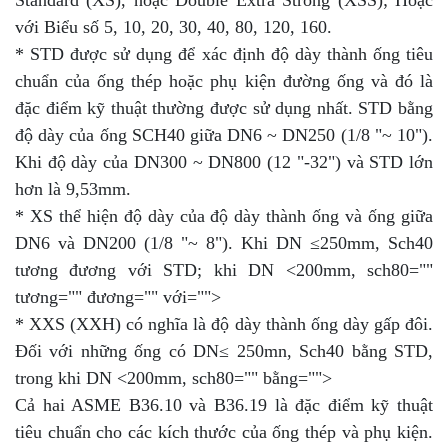
với Biểu số 5, 10, 20, 30, 40, 80, 120, 160.
* STD được sử dụng để xác định độ dày thành ống tiêu
chuẩn của ống thép hoặc phụ kiện đường ống và đó là
đặc điểm kỹ thuật thường được sử dụng nhất. STD bằng
độ dày của ống SCH40 giữa DN6 ~ DN250 (1/8 "~ 10").
Khi độ dày của DN300 ~ DN800 (12 "-32") và STD lớn
hơn là 9,53mm.
* XS thể hiện độ dày của độ dày thành ống và ống giữa
DN6 và DN200 (1/8 "~ 8"). Khi DN ≤250mm, Sch40
tương đương với STD; khi DN <200mm, sch80=""
tương="" đương="" với="">
* XXS (XXH) có nghĩa là độ dày thành ống dày gấp đôi.
Đối với những ống có DN≤ 250mn, Sch40 bằng STD,
trong khi DN <200mm, sch80="" bằng="">
Cả hai ASME B36.10 và B36.19 là đặc điểm kỹ thuật
tiêu chuẩn cho các kích thước của ống thép và phụ kiện.