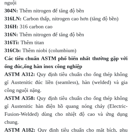
nguội
304N:
Thêm nitrogen để tăng độ bền
316LN:
Carbon thấp, nitrogen cao hơn (tăng độ bền)
316H:
316 carbon cao
316N:
Thêm nitrogen để tăng độ bền
316Ti:
Thêm titan
316Cb:
Thêm niobi (columbium)
Các tiêu chuẩn ASTM phổ biến nhất thường gặp với
ống đúc,ống hàn inox công nghiệp
ASTM A312:
Quy định tiêu chuẩn cho ống thép không
gỉ Austenitic đúc liền (seamless), hàn (welded) và gia
công nguội nặng.
ASTM A358:
Quy định tiêu chuẩn cho ống thép không
gỉ Austenitic hàn điện hồ quang nóng chảy (Electric-
Fusion-Welded) dùng cho nhiệt độ cao và ứng dụng
chung.
ASTM A182:
Quy định tiêu chuẩn cho mặt bích, phụ