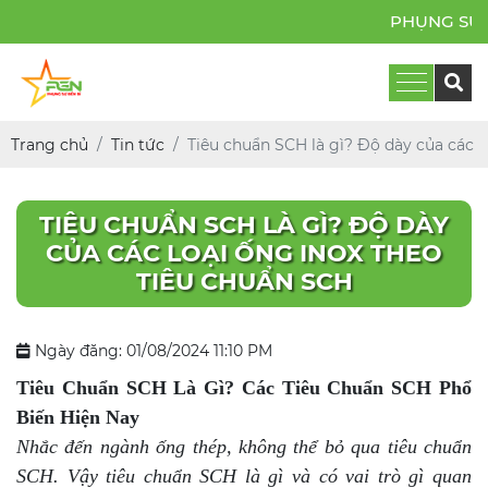
PHỤNG SỰ BỀN BỈ
Trang chủ
Tin tức
Tiêu chuẩn SCH là gì? Độ dày của các l
TIÊU CHUẨN SCH LÀ GÌ? ĐỘ DÀY
CỦA CÁC LOẠI ỐNG INOX THEO
TIÊU CHUẨN SCH
Ngày đăng: 01/08/2024 11:10 PM
Tiêu Chuẩn SCH Là Gì? Các Tiêu Chuẩn SCH Phổ
Biến Hiện Nay
Nhắc đến ngành ống thép, không thể bỏ qua tiêu chuẩn
SCH. Vậy tiêu chuẩn SCH là gì và có vai trò gì quan