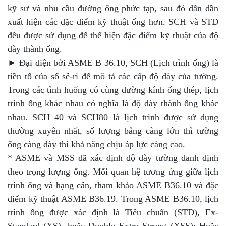
kỹ sư và nhu cầu đường ống phức tạp, sau đó dần dần
xuất hiện các đặc điểm kỹ thuật ống hơn. SCH và STD
đều được sử dụng để thể hiện đặc điểm kỹ thuật của độ
dày thành ống.
► Đại diện bởi ASME B 36.10, SCH (Lịch trình ống) là
tiền tố của số sê-ri để mô tả các cấp độ dày của tường.
Trong các tình huống có cùng đường kính ống thép, lịch
trình ống khác nhau có nghĩa là độ dày thành ống khác
nhau. SCH 40 và SCH80 là lịch trình được sử dụng
thường xuyên nhất, số lượng bảng càng lớn thì tường
ống càng dày thì khả năng chịu áp lực càng cao.
* ASME và MSS đã xác định độ dày tường danh định
theo trọng lượng ống. Mối quan hệ tương ứng giữa lịch
trình ống và hạng cân, tham khảo ASME B36.10 và đặc
điểm kỹ thuật ASME B36.19. Trong ASME B36.10, lịch
trình ống được xác định là Tiêu chuẩn (STD), Ex-
Standard (XS), hoặc Double Extra Strong (XSS); Hoặc