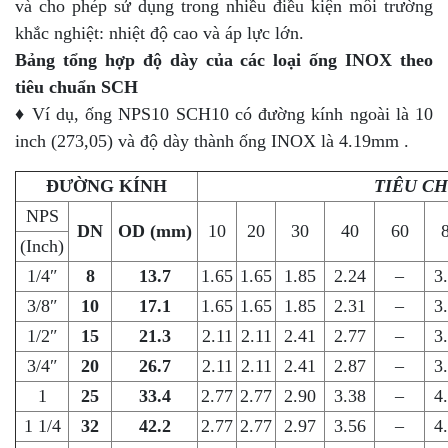
và cho phép sử dụng trong nhiều điều kiện môi trường
khắc nghiệt: nhiệt độ cao và áp lực lớn.
Bảng tổng hợp độ dày của các loại ống INOX theo
tiêu chuẩn SCH
♦ Ví dụ, ống NPS10 SCH10 có đường kính ngoài là 10
inch (273,05) và độ dày thành ống INOX là 4.19mm .
ĐƯỜNG KÍNH
TIÊU C
NPS
DN
OD (mm)
10
20
30
40
60
(Inch)
1/4″
8
13.7
1.65
1.65
1.85
2.24
–
3
3/8″
10
17.1
1.65
1.65
1.85
2.31
–
3
1/2″
15
21.3
2.11
2.11
2.41
2.77
–
3
3/4″
20
26.7
2.11
2.11
2.41
2.87
–
3
1
25
33.4
2.77
2.77
2.90
3.38
–
4
1 1/4
32
42.2
2.77
2.77
2.97
3.56
–
4