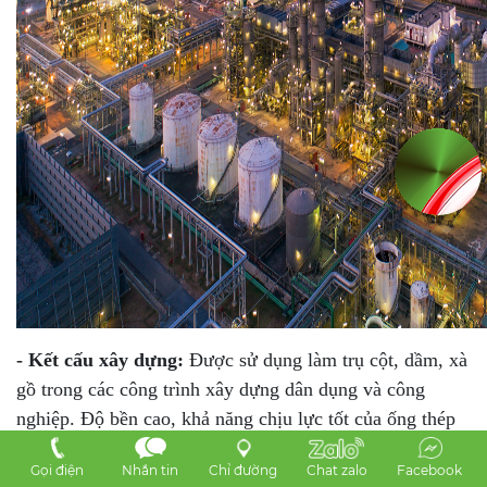
- Kết cấu xây dựng:
Được sử dụng làm trụ cột, dầm, xà
gồ trong các công trình xây dựng dân dụng và công
nghiệp. Độ bền cao, khả năng chịu lực tốt của ống thép
SCH giúp đảm bảo an toàn cho kết cấu công trình.
Gọi điện
Nhắn tin
Chỉ đường
Chat zalo
Facebook
- Ngành đóng tàu:
Dùng để chế tạo khung vỏ tàu, hệ