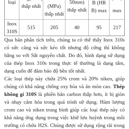
loại
50mm)
B (HR
thấp nhất
(MPa)
thấp nhất
B) max
max
thấp nhất
Inox
515
205
40
95
217
310S
Qua bản phân tích trên, chúng ta có thể thấy Inox 310s
có sức căng và sức kéo tốt nhưng độ cứng thì không
bằng so với Sắt nguyên chất. Do đó, hình dạng sử dụng
của thép Inox 310s trong thực tế thường là dạng tấm,
dạng cuốn để đảm bảo độ bền tốt nhất.
Các loại thép này chứa 25% crom và 20% niken, giúp
chúng có khả năng chống oxy hóa và ăn mòn cao.
Thép
không gỉ 310S
là phiên bản carbon thấp hơn, ít bị giòn
và nhạy cảm hóa trong quá trình sử dụng. Hàm lượng
crom cao và niken trung bình giúp các loại thép này có
khả năng ứng dụng trong việc khử lưu huỳnh trong môi
trường có chứa H2S. Chúng được sử dụng rộng rãi trong