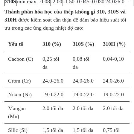
310S
min.max.
-0.08
-2.00
-1.50
-0.045
-0.030
24.026.0
–
Thành phần hóa học của thép không gỉ 310, 310S và
310H
được kiểm soát cẩn thận để đảm bảo hiệu suất tối
ưu trong các ứng dụng nhiệt độ cao:
Yếu tố
310 (%)
310S (%)
310H (%)
Cacbon (C)
0,25 tối
0,08 tối
0,04-0,10
đa
đa
Crom (Cr)
24.0-26.0
24.0-26.0
24.0-26.0
Niken (Ni)
19.0-22.0
19.0-22.0
19.0-22.0
Mangan
2.0 tối đa
2.0 tối đa
2.0 tối đa
(Mn)
Silic (Si)
1,5 tối đa
1,5 tối đa
0,75 tối