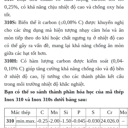
0,25%, có khả năng chịu nhiệt độ cao và chống oxy hóa
tốt.
310S:
Biến thể ít carbon (≤0,08% C) được khuyến nghị
cho các ứng dụng mà hiện tượng nhạy cảm hóa và ăn
mòn tiếp theo do khí hoặc chất ngưng tụ ở nhiệt độ cao
có thể gây ra vấn đề, mang lại khả năng chống ăn mòn
giữa các hạt tốt hơn.
310H:
Có hàm lượng carbon được kiểm soát (0,04-
0,10% C) giúp tăng cường khả năng chống rão và độ bền
ở nhiệt độ cao, lý tưởng cho các thành phần kết cấu
trong môi trường nhiệt độ khắc nghiệt.
Bạn có thể so sánh thành phần hóa học của mã thép
Inox 310 và Inox 310s dưới bảng sau:
Mác thép
C
Mn
Si
P
S
Cr
Mo
310
min.max.
-0.25
-2.00
-1.50
-0.045
-0.030
24.026.0
–