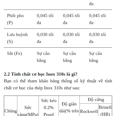
đa
Phốt pho
0,045 tối
0,045 tối
0,045 tối
(P)
đa
đa
đa
Lưu huỳnh
0,030 tối
0,030 tối
0,030 tối
(S)
đa
đa
đa
Sắt (Fe)
Sự cân
Sự cân
Sự cân
bằng
bằng
bằng
2.2 Tính chất cơ học Inox 310s là gì?
Bạn có thể tham khảo bảng thông số kỹ thuật về tính
chất cơ học của thép Inox 310s như sau:
Độ cứng
Sức kéo
Độ giãn
Brinell
Sức
0.2%
Chủng
dài(% trên
Rockwell
(HB)
căng(MPa)
Proof