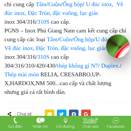
chỉ cung cấp
Tấm
/
Cuộn
/
Ống hộp
/
U đúc inox
,
Vê
đúc inox
,
Đặc Tròn, đặc vuông, lục giác
inox 304/316/
310S
cao cấp.
PGNS – Inox Phú Giang Nam cam kết cung cấp chỉ
cung cấp các loại
Tấm
/
Cuộn
/
Ống hộp
/
U đúc inox,
Vê đúc inox, Đặc Tròn, đặc vuông, lục giác
inox 304/316/
310S
cao cấp
304/316/310/420/430/
thép không gỉ N7
/
Duplex.
/
Thép mài mòn
RELIA, CRESABRO,UP-
X,HARDOX,NM 500...cao cấp và chất lượng
nhưng giá cả rất bình dân.
Chia sẻ
Gọi điện
Nhắn tin
Chỉ đường
Chat zalo
Facebook