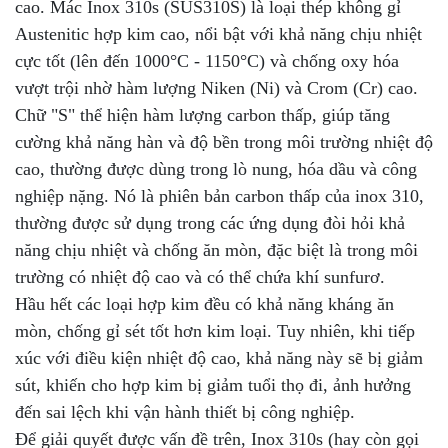
cao. Mác Inox 310s (SUS310S) là loại thép không gỉ
Austenitic hợp kim cao, nổi bật với khả năng chịu nhiệt
cực tốt (lên đến 1000°C - 1150°C) và chống oxy hóa
vượt trội nhờ hàm lượng Niken (Ni) và Crom (Cr) cao.
Chữ "S" thể hiện hàm lượng carbon thấp, giúp tăng
cường khả năng hàn và độ bền trong môi trường nhiệt độ
cao, thường được dùng trong lò nung, hóa dầu và công
nghiệp nặng. Nó là phiên bản carbon thấp của inox 310,
thường được sử dụng trong các ứng dụng đòi hỏi khả
năng chịu nhiệt và chống ăn mòn, đặc biệt là trong môi
trường có nhiệt độ cao và có thể chứa khí sunfurơ.
Hầu hết các loại hợp kim đều có khả năng kháng ăn
mòn, chống gỉ sét tốt hơn kim loại. Tuy nhiên, khi tiếp
xúc với điều kiện nhiệt độ cao, khả năng này sẽ bị giảm
sút, khiến cho hợp kim bị giảm tuổi thọ đi, ảnh hưởng
đến sai lệch khi vận hành thiết bị công nghiệp.
Để giải quyết được vấn đề trên, Inox 310s (hay còn gọi