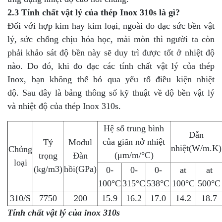
2.3 Tính chất vật lý của thép Inox 310s là gì?
Đối với hợp kim hay kim loại, ngoài đo đạc sức bền vật
lý, sức chống chịu hóa học, mài mòn thì người ta còn
phải khảo sát độ bền này sẽ duy trì được tốt ở nhiệt độ
nào. Do đó, khi đo đạc các tính chất vật lý của thép
Inox, bạn không thể bỏ qua yếu tố điều kiện nhiệt
độ. Sau đây là bảng thông số kỹ thuật về độ bền vật lý
và nhiệt độ của thép Inox 310s.
Hệ số trung bình
Dẫn
của giãn nở nhiệt
Tỷ
Modul
nhiệt(W/m.K)
Chủng
(μm/m/°C)
trọng
Đàn
loại
(kg/m3)
hồi(GPa)
0-
0-
0-
at
at
100°C
315°C
538°C
100°C
500°C
310/S
7750
200
15.9
16.2
17.0
14.2
18.7
Tính chất vật lý của inox 310s