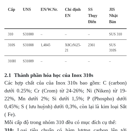
Cấp
UNS
EN/W.Nr.
Chỉ định
SS
JIS
EN
Thụy
Nhật
Điển
Bản
310
S31000
–
–
–
SUS 310
310S
S31008
1,4845
X8CrNi25-
2361
SUS
21
310S
310H
S31009
–
–
–
–
2.1 Thành phần hóa học của Inox 310s
Các hợp chất của của Inox 310s bao gồm: C (carbon)
dưới 0.25%; Cr (Crom) từ 24-26%; Ni (Niken) từ 19-
22%, Mn dưới 2%; Si dưới 1,5%; P (Phospho) dưới
0,45%; S ( lưu huỳnh) dưới 0,3%, còn lại là kim loại Sắt
( Fe).
Mỗi cấp độ trong nhóm 310 đều có mục đích cụ thể:
310:
Loại tiêu chuẩn có hàm lượng carbon lên tới