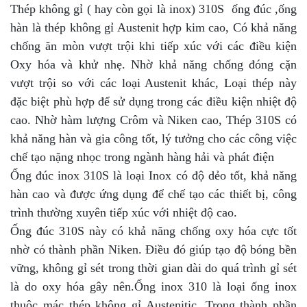
Thép không gỉ ( hay còn gọi là inox) 310S ống đúc ,ống
hàn là thép không gỉ Austenit hợp kim cao, Có khả năng
chống ăn mòn vượt trội khi tiếp xúc với các điều kiện
Oxy hóa và khử nhẹ. Nhờ khả năng chống đóng cặn
vượt trội so với các loại Austenit khác, Loại thép này
đặc biệt phù hợp để sử dụng trong các điều kiện nhiệt độ
cao. Nhờ hàm lượng Crôm và Niken cao, Thép 310S có
khả năng hàn và gia công tốt, lý tưởng cho các công việc
chế tạo nặng nhọc trong ngành hàng hải và phát điện
Ống đúc inox 310S là loại Inox có độ dẻo tốt, khả năng
hàn cao và được ứng dụng để chế tạo các thiết bị, công
trình thường xuyên tiếp xúc với nhiệt độ cao.
Ống đúc 310S này có khả năng chống oxy hóa cực tốt
nhờ có thành phần Niken. Điều đó giúp tạo độ bóng bền
vững, không gỉ sét trong thời gian dài do quá trình gỉ sét
là do oxy hóa gây nên.Ống inox 310 là loại ống inox
thuộc mác thép không gỉ Austenitic. Trong thành phần