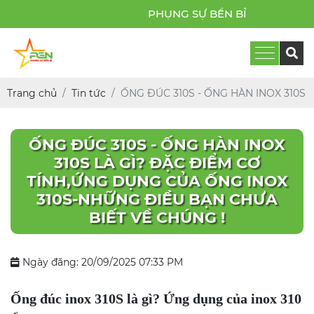
PHỤNG SỰ BỀN BỈ
Trang chủ
Tin tức
ỐNG ĐÚC 310S - ỐNG HÀN INOX 310S 
ỐNG ĐÚC 310S - ỐNG HÀN INOX
310S LÀ GÌ? ĐẶC ĐIỂM CƠ
TÍNH,ỨNG DỤNG CỦA ỐNG INOX
310S-NHỮNG ĐIỀU BẠN CHƯA
BIẾT VỀ CHÚNG !
Ngày đăng: 20/09/2025 07:33 PM
Ống đúc inox 310S là gì? Ứng dụng của inox 310