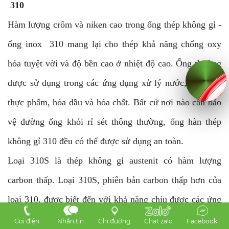
310
Hàm lượng crôm và niken cao trong ống thép không gỉ -
ống inox 310 mang lại cho thép khả năng chống oxy
hóa tuyệt vời và độ bền cao ở nhiệt độ cao. Ống thường
được sử dụng trong các ứng dụng xử lý nước, sản xuất
thực phẩm, hóa dầu và hóa chất. Bất cứ nơi nào cần bảo
vệ đường ống khỏi rỉ sét thông thường, ống hàn thép
không gỉ 310 đều có thể được sử dụng an toàn.
Loại 310S là thép không gỉ austenit có hàm lượng
carbon thấp. Loại 310S, phiên bản carbon thấp hơn của
loại 310, được biết đến với khả năng chịu được các ứng
dụng nhiệt độ cao và cũng mang lại cho người dùng một
Gọi điện
Nhắn tin
Chỉ đường
Chat zalo
Facebook