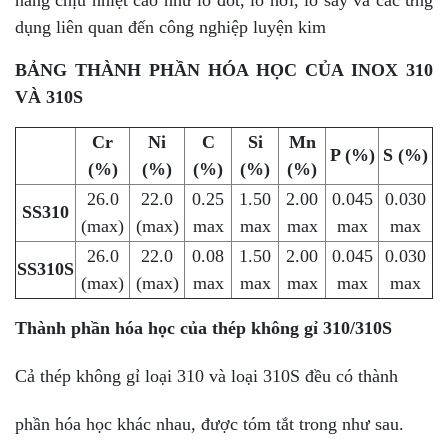
dụng liên quan đến công nghiệp luyện kim
BẢNG THÀNH PHẦN HÓA HỌC CỦA INOX 310
VÀ 310S
Cr
Ni
C
Si
Mn
P (%)
S (%)
(%)
(%)
(%)
(%)
(%)
26.0
22.0
0.25
1.50
2.00
0.045
0.030
SS310
(max)
(max)
max
max
max
max
max
26.0
22.0
0.08
1.50
2.00
0.045
0.030
SS310S
(max)
(max)
max
max
max
max
max
Thành phần hóa học của thép không gỉ 310/310S
Cả thép không gỉ loại 310 và loại 310S đều có thành
phần hóa học khác nhau, được tóm tắt trong như sau.