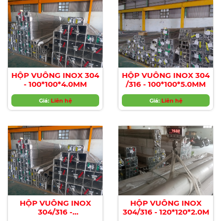
HỘP VUÔNG INOX 304
HỘP VUÔNG INOX 304
- 100*100*4.0MM
/316 - 100*100*5.0MM
Giá:
Liên hệ
Giá:
Liên hệ
HỘP VUÔNG INOX
HỘP VUÔNG INOX
304/316 -
304/316 - 120*120*2.0M
100*100*6.0MM