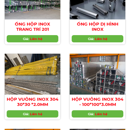
ỐNG HỘP INOX
ỐNG HỘP DỊ HÌNH
TRANG TRÍ 201
INOX
Giá:
Liên hệ
Giá:
Liên hệ
HỘP VUÔNG INOX 304
HỘP VUÔNG INOX 304
30*30 *2.0MM
- 100*100*3.0MM
Giá:
Liên hệ
Giá:
Liên hệ