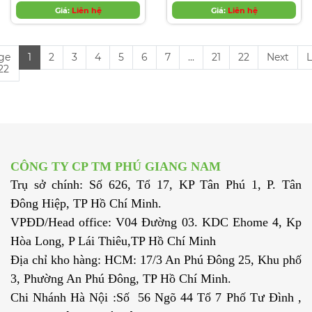
Giá:
Liên hệ
Giá:
Liên hệ
ge
1
2
3
4
5
6
7
...
21
22
Next
L
 22
CÔNG TY CP TM PHÚ GIANG NAM
Trụ sở chính: Số 626, Tổ 17, KP Tân Phú 1, P. Tân
Đông Hiệp, TP Hồ Chí Minh.
VPĐD/Head office: V04 Đường 03. KDC Ehome 4, Kp
Hòa Long, P Lái Thiêu,TP Hồ Chí Minh
Địa chỉ kho hàng: HCM: 17/3 An Phú Đông 25, Khu phố
3, Phường An Phú Đông, TP Hồ Chí Minh.
Chi Nhánh Hà Nội :Số 56 Ngõ 44 Tổ 7 Phố Tư Đình ,