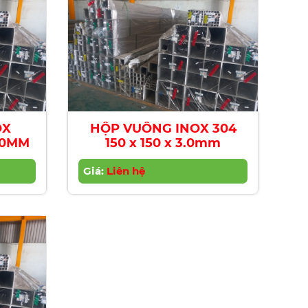
OX
HỘP VUÔNG INOX 304
6.0MM
150 x 150 x 3.0mm
Giá:
Liên hệ