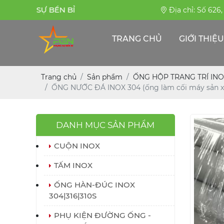
PHỤNG SỰ BỀN BỈ
Địa chỉ: Số 626
TRANG CHỦ
GIỚI THIỆU
Trang chủ
Sản phẩm
ỐNG HỘP TRANG TRÍ INO
ỐNG NƯỚC ĐÁ INOX 304 (ống làm cối máy sản x
DANH MỤC SẢN PHẨM
CUỘN INOX
TẤM INOX
ỐNG HÀN-ĐÚC INOX
304|316|310S
PHỤ KIỆN ĐƯỜNG ỐNG -