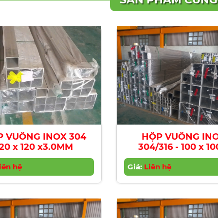
 VUÔNG INOX 304
HỘP VUÔNG IN
120 x 120 x3.0MM
304/316 - 100 x 100 x
2.0MM
iên hệ
Giá:
Liên hệ