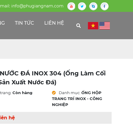
mail:
info@phugiangnam.com
NG
TIN TỨC
LIÊN HỆ
NƯỚC ĐÁ INOX 304 (ống Làm Cối
Sản Xuất Nước Đá)
trạng:
Còn hàng
Danh mục:
ỐNG HỘP
TRANG TRÍ INOX - CÔNG
NGHIỆP
iên hệ