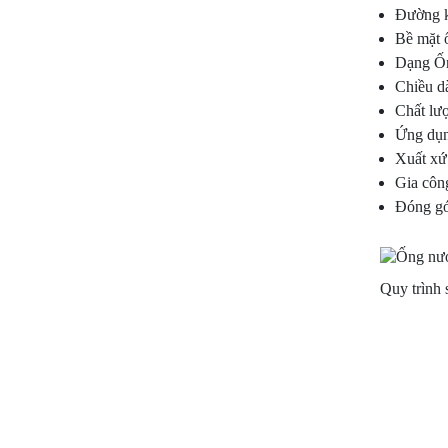
Đường k
Bề mặt 
Dạng Ốn
Chiều d
Chất lư
Ứng dụn
Xuất xứ:
Gia công
Đóng gói
Quy trình 