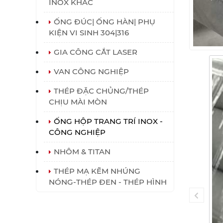
INOX KHÁC
ỐNG ĐÚC| ỐNG HÀN| PHỤ
KIỆN VI SINH 304|316
GIA CÔNG CẮT LASER
VAN CÔNG NGHIỆP
THÉP ĐẶC CHỦNG/THÉP
CHỊU MÀI MÒN
ỐNG HỘP TRANG TRÍ INOX -
CÔNG NGHIỆP
NHÔM & TITAN
THÉP MẠ KẼM NHÚNG
NÓNG-THÉP ĐEN - THÉP HÌNH