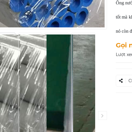
Ống nước
tốt mà k
nó còn đ
Gọi 
Lượt xe
C