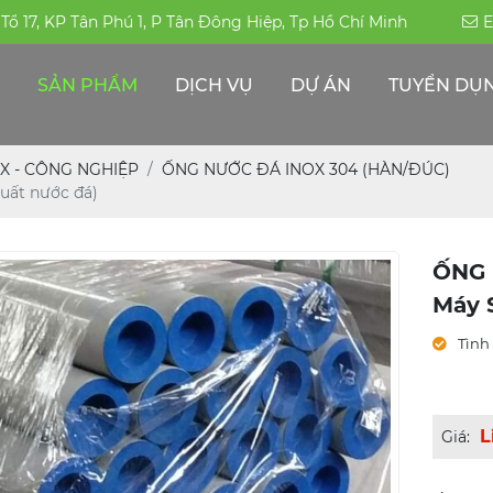
, Tổ 17, KP Tân Phú 1, P Tân Đông Hiệp, Tp Hồ Chí Minh
E
SẢN PHẨM
DỊCH VỤ
DỰ ÁN
TUYỂN DỤ
ỐNG HÀN-ĐÚC INOX 304|316|310S
PHỤ KIỆN ĐƯỜNG ỐNG -INOX KHÁC
THÉP ĐẶC CHỦNG/THÉP CHỊU MÀI MÒN
ỐNG HỘP TRANG TRÍ INOX - CÔNG NGHIỆP
X - CÔNG NGHIỆP
ỐNG NƯỚC ĐÁ INOX 304 (HÀN/ĐÚC)
uất nước đá)
ỐNG 
Máy 
Tình 
L
Giá: