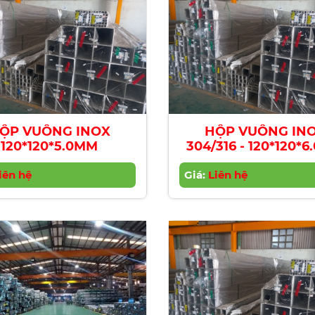
ỘP VUÔNG INOX
HỘP VUÔNG IN
120*120*5.0MM
304/316 - 120*120*
iên hệ
Giá:
Liên hệ