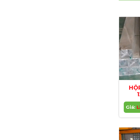
HỘP
Giá:
L