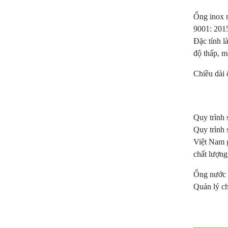
Ống inox n
9001: 2015
Đặc tính l
độ thấp, m
Chiều dài
Quy trình 
Quy trình 
Việt Nam g
chất lượng
Ống nước đ
Quản lý c