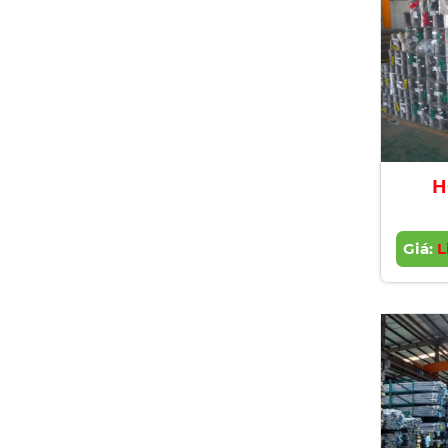
H
Giá:
L