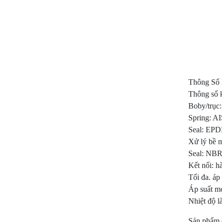
Thông Số 
Thông số 
Boby/trục
Spring: AI
Seal: EP
Xử lý bề 
Seal: NBR
Kết nối: h
Tối đa. áp
Áp suất mở
Nhiệt độ 
Sản phẩm đ