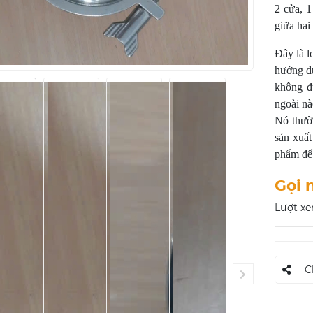
2 cửa, 1
giữa hai 
Đây là l
hướng du
không đ
ngoài nà
Nó thườ
sản xuấ
phẩm để
Gọi 
Lượt xe
C