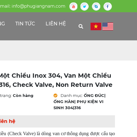
mail:
info@phugiangnam.com
NG
TIN TỨC
LIÊN HỆ
Một Chiều Inox 304, Van Một Chiều
316, Check Valve, Non Return Valve
trạng:
Còn hàng
Danh mục:
ỐNG ĐÚC|
ỐNG HÀN| PHỤ KIỆN VI
SINH 304|316
iên hệ
iều (Check Valve) là dòng van cơ thông dụng được cấu tạo