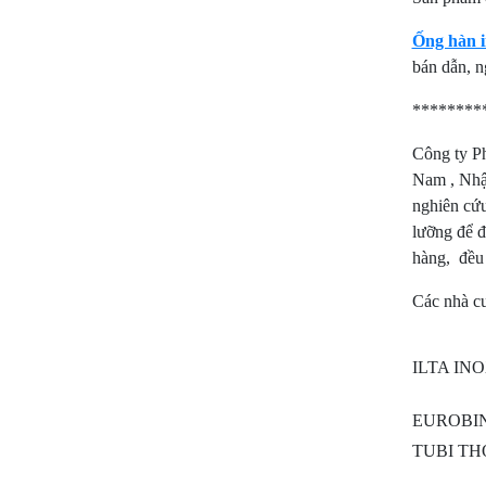
Ống hàn 
bán dẫn, 
********
Công ty Ph
Nam , Nhập
nghiên cứu
lưỡng để đ
hàng, đều 
Các nhà cu
ILTA INOX
EUROBI
TUBI THOR