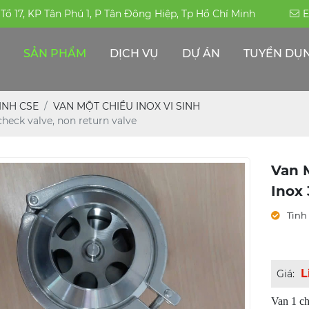
, Tổ 17, KP Tân Phú 1, P Tân Đông Hiệp, Tp Hồ Chí Minh
E
SẢN PHẨM
DỊCH VỤ
DỰ ÁN
TUYỂN DỤ
ỐNG HÀN-ĐÚC INOX 304|316|310S
PHỤ KIỆN ĐƯỜNG ỐNG -INOX KHÁC
THÉP ĐẶC CHỦNG/THÉP CHỊU MÀI MÒN
ỐNG HỘP TRANG TRÍ INOX - CÔNG NGHIỆP
SINH CSE
VAN MỘT CHIỀU INOX VI SINH
check valve, non return valve
Van 
Inox 
Tình 
L
Giá:
Van 1 ch