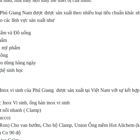
à thầu, nhà máy tiện thay thể thiết bị của mình.
Phú Giang Nam được được sản xuất theo nhiều loại tiêu chuẩn khá
ào các lĩnh vực sản xuất như
ẩm và Đồ uống
hẩm
 mỹ phẩm
hông
êu dùng hàng ngày
hệ sinh học
nox vi sinh của Phú Giang được sản xuất tại Việt Nam với sự kết h
Inox Vi sinh, ống hàn inox vi sinh
t nối nhanh ( Clamp)
acco)
(Ron) Cho van bướm, Cho bộ Clamp, Union Ống mềm Hot Alichem (kết
à Co 90 độ