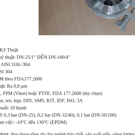
Kỹ Thuật
kỹ thuật: DN-25/1" ĐẾN DN-100/4"
: AISI 316L/304
SI 304
DM theo FDA177.2600
mặt: Ra 0,8 µm
, FPM (Viton) hoặc PTFE. FDA 177.2600 (tùy chọn)
àn, ren, kẹp, DIN, SMS, RJT, IDF, ISO, 3A
 suất: 10 thanh
: 0,3 bar (DN-25), 0,2 bar (DN-32/40), 0,1 bar (DN-50/100)
làm việc: -10°C đến 130°C (EPDM)
ược ứng dụng rộng rãi cho ngành hóa chất, sản xuất giấy, năng lượng, n