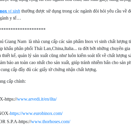
inox
vi sinh
thường được sử dụng trong các ngành đòi hỏi yêu cầu về 
ngành y tế…
********************
ú Giang Nam là nhà cung cấp các sản phẩm Inox vi sinh chất lượng ti
 khẩu phân phối Thái Lan,China,Italia... ra đời bởi những chuyên gia 
 thiết kế, quản lý sản xuất cũng như luôn kiểm soát tốt về chất lượn
ảm bảo an toàn cao nhất cho sản xuất, giúp tránh nhiễm bẩn cho sản p
cung cấp đầy đủ các giấy tờ chứng nhận chất lượng.
ng cấp chính:
-https://
www.arvedi.it/en/ilta/
NOX-
https://www.eurobinox.com/
 S.P.A-https://
www.thorhoses.com/