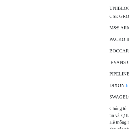
UNIBLOC 
CSE GROUP
M&S ARM
PACKO IN
BOCCAR
EVANS 
PIPELIN
DIXON-
h
SWAGEL
Chúng tôi 
tin và sự 
Hệ thống 