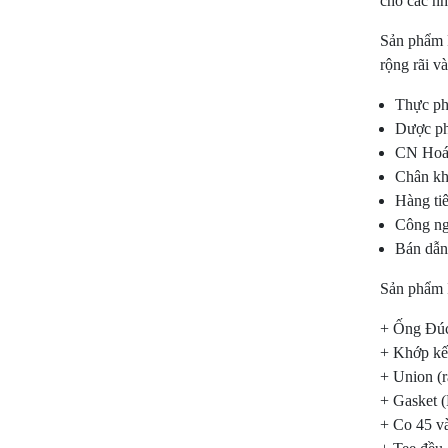
cho các nh
Sản phẩm 
rộng rãi v
Thực ph
Dược p
CN Hoá
Chân k
Hàng ti
Công ng
Bán dẫn
Sản phẩm I
+ Ống Đúc 
+ Khớp kế
+ Union (r
+ Gasket 
+ Co 45 v