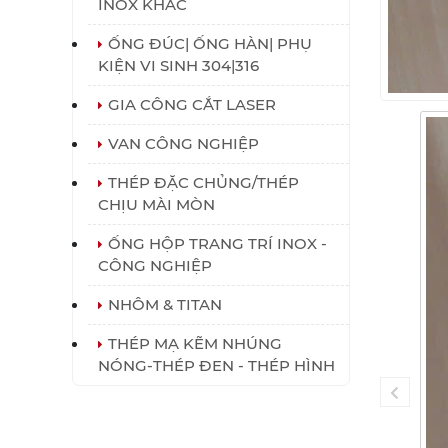
INOX KHÁC
ỐNG ĐÚC| ỐNG HÀN| PHỤ
KIỆN VI SINH 304|316
GIA CÔNG CẮT LASER
VAN CÔNG NGHIỆP
THÉP ĐẶC CHỦNG/THÉP
CHỊU MÀI MÒN
ỐNG HỘP TRANG TRÍ INOX -
CÔNG NGHIỆP
NHÔM & TITAN
THÉP MẠ KẼM NHÚNG
NÓNG-THÉP ĐEN - THÉP HÌNH