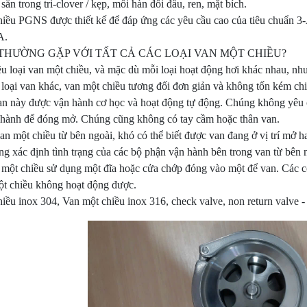
sẵn trong tri-clover / kẹp, mối hàn đối đầu, ren, mặt bích.
hiều PGNS được thiết kế để đáp ứng các yêu cầu cao của tiêu chuẩn 
A.
 THƯỜNG GẶP VỚI TẤT CẢ CÁC LOẠI VAN MỘT CHIỀU?
ều loại van một chiều, và mặc dù mỗi loại hoạt động hơi khác nhau, nh
 loại van khác, van một chiều tương đối đơn giản và không tốn kém chi
an này được vận hành cơ học và hoạt động tự động. Chúng không yêu c
 hành để đóng mở. Chúng cũng không có tay cầm hoặc thân van.
an một chiều từ bên ngoài, khó có thể biết được van đang ở vị trí mở 
g xác định tình trạng của các bộ phận vận hành bên trong van từ bên 
một chiều sử dụng một đĩa hoặc cửa chớp đóng vào một để van. Các cơ 
t chiều không hoạt động được.
iều inox 304, Van một chiều inox 316, check valve, non return valve