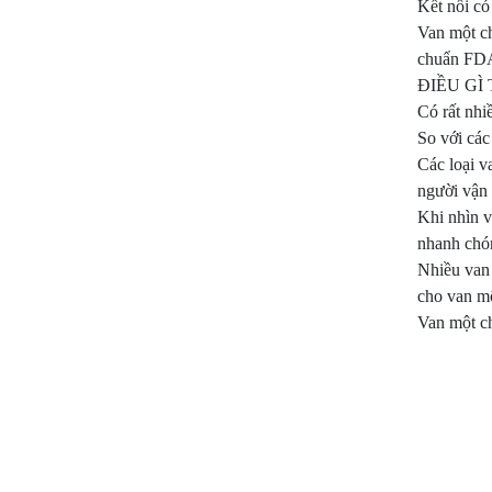
Kết nối có 
Van một c
chuẩn FD
ĐIỀU GÌ
Có rất nhi
So với các
Các loại v
người vận
Khi nhìn v
nhanh chón
Nhiều van 
cho van mộ
Van một ch