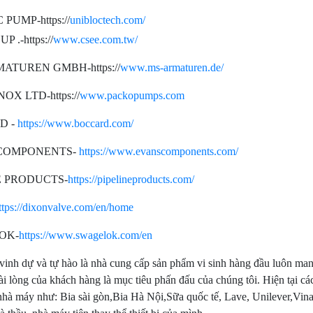
PUMP-https://
unibloctech.com/
 .-https://
www.csee.com.tw/
ATUREN GMBH-https://
www.ms-armaturen.de/
OX LTD-https://
www.packopumps.com
D -
https://www.boccard.com/
COMPONENTS-
https://www.evanscomponents.com/
E PRODUCTS-
https://pipelineproducts.com/
ttps://dixonvalve.com/en/home
OK-
https://www.swagelok.com/en
vinh dự và tự hào là nhà cung cấp sản phẩm vi sinh hàng đầu luôn m
hài lòng của khách hàng là mục tiêu phấn đấu của chúng tôi. Hiện tại 
nhà máy như: Bia sài gòn,Bia Hà Nội,Sữa quốc tế, Lave, Unilever,Vi