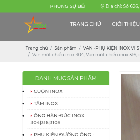
PHỤNG SỰ BỀN BỈ
Địa chỉ: Số 626
TRANG CHỦ
GIỚI THIỆU
Trang chủ
Sản phẩm
VAN -PHỤ KIỆN INOX VI 
Van một chiều inox 304, Van một chiều inox 316, 
DANH MỤC SẢN PHẨM
CUỘN INOX
TẤM INOX
ỐNG HÀN-ĐÚC INOX
304|316|310S
PHỤ KIỆN ĐƯỜNG ỐNG -