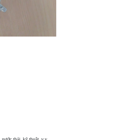
ước thải, kỹ thuật, v.v.