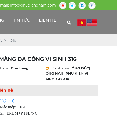
mail:
info@phugiangnam.com
NG
TIN TỨC
LIÊN HỆ
SINH 316
MÀNG ĐA CỔNG VI SINH 316
trạng:
Còn hàng
Danh mục:
ỐNG ĐÚC|
ỐNG HÀN| PHỤ KIỆN VI
SINH 304|316
iên hệ
 kỹ thuật
:Mác thép: 316L
găn: EPDM+PTFE/NC...