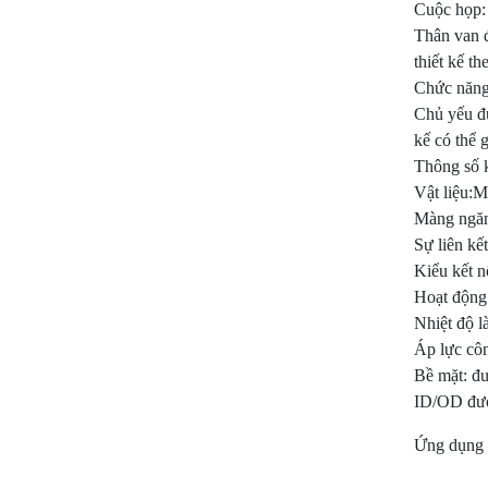
Cuộc họp:
Thân van đ
thiết kế th
Chức năng
Chủ yếu đư
kế có thể 
Thông số k
Vật liệu:M
Màng ngă
Sự liên k
Kiểu kết 
Hoạt động
Nhiệt độ 
Áp lực côn
Bề mặt: đ
ID/OD đượ
Ứng dụng 