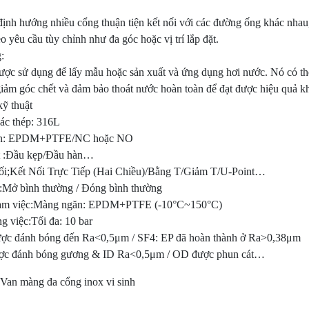
ịnh hướng nhiều cổng thuận tiện kết nối với các đường ống khác nhau, t
eo yêu cầu tùy chỉnh như đa góc hoặc vị trí lắp đặt.
:
ợc sử dụng để lấy mẫu hoặc sản xuất và ứng dụng hơi nước. Nó có thể 
giảm góc chết và đảm bảo thoát nước hoàn toàn để đạt được hiệu quả k
ỹ thuật
ác thép: 316L
n: EPDM+PTFE/NC hoặc NO
ết :Đầu kẹp/Đầu hàn…
nối;Kết Nối Trực Tiếp (Hai Chiều)/Bằng T/Giảm T/U-Point…
:Mở bình thường / Đóng bình thường
làm việc:Màng ngăn: EPDM+PTFE (-10°C~150°C)
g việc:Tối đa: 10 bar
ược đánh bóng đến Ra<0,5μm / SF4: EP đã hoàn thành ở Ra>0,38μm
c đánh bóng gương & ID Ra<0,5μm / OD được phun cát…
Van màng đa cổng inox vi sinh