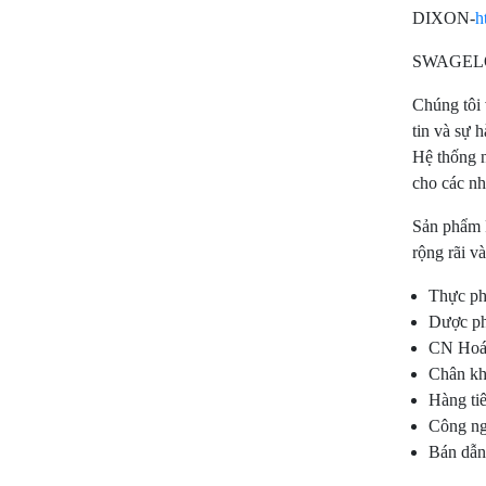
DIXON-
h
SWAGEL
Chúng tôi 
tin và sự 
Hệ thống 
cho các nh
Sản phẩm 
rộng rãi v
Thực ph
Dược p
CN Hoá
Chân k
Hàng ti
Công ng
Bán dẫn