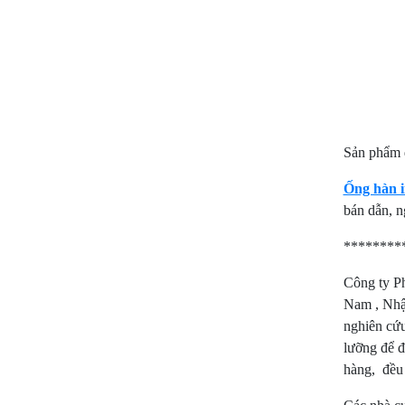
Sản phẩm đ
Ống hàn 
bán dẫn, 
********
Công ty Ph
Nam , Nhập
nghiên cứu
lưỡng để đ
hàng, đều 