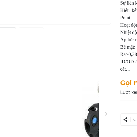
Sự liên
Kiểu kế
Point…
Hoạt độ
Nhiệt đ
Áp lực c
Bề mặt:
Ra>0,3
ID/OD đ
cát…
Gọi 
Lượt xe
C