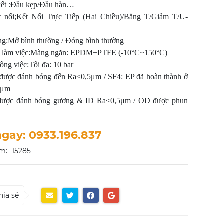
 kết :Đầu kẹp/Đầu hàn…
t nối;Kết Nối Trực Tiếp (Hai Chiều)/Bằng T/Giảm T/U-
ng:Mở bình thường / Đóng bình thường
ộ làm việc:Màng ngăn: EPDM+PTFE (-10°C~150°C)
ông việc:Tối đa: 10 bar
 được đánh bóng đến Ra<0,5μm / SF4: EP đã hoàn thành ở
8μm
ược đánh bóng gương & ID Ra<0,5μm / OD được phun
ngay: 0933.196.837
m:
15285
hia sẻ