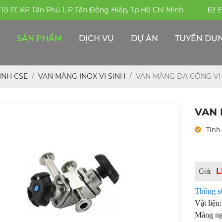
, Tổ 17, KP Tân Phú 1, P Tân Đông Hiệp, Tp Hồ Chí Minh
E
SẢN PHẨM
DỊCH VỤ
DỰ ÁN
TUYỂN DỤ
ỐNG HÀN-ĐÚC INOX 304|316|310S
PHỤ KIỆN ĐƯỜNG ỐNG -INOX KHÁC
THÉP ĐẶC CHỦNG/THÉP CHỊU MÀI MÒN
ỐNG HỘP TRANG TRÍ INOX - CÔNG NGHIỆP
SINH CSE
VAN MÀNG INOX VI SINH
VAN MÀNG ĐA CỔNG VI 
VAN 
Tình 
L
Giá:
Thông số
Vật liệu
Màng n