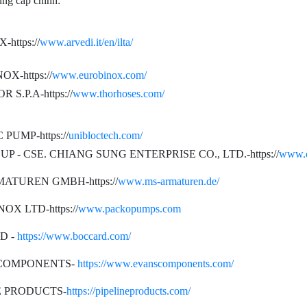
ng cấp chính:
-https://
www.arvedi.it/en/ilta/
X-https://
www.eurobinox.com/
 S.P.A-https://
www.thorhoses.com/
PUMP-https://
unibloctech.com/
P - CSE. CHIANG SUNG ENTERPRISE CO., LTD.-https://
www.c
ATUREN GMBH-https://
www.ms-armaturen.de/
OX LTD-https://
www.packopumps.com
D -
https://www.boccard.com/
COMPONENTS-
https://www.evanscomponents.com/
E PRODUCTS-
https://pipelineproducts.com/