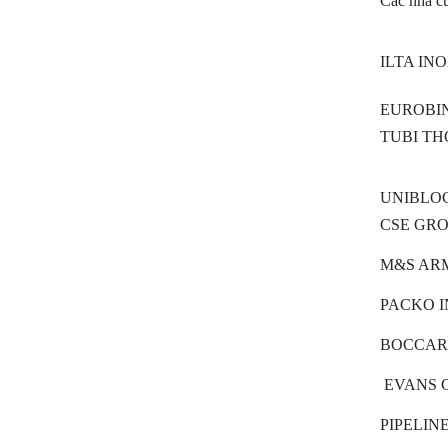
Các nhà cu
ILTA INOX
EUROBINO
TUBI THOR
UNIBLOC 
CSE GROU
M&S ARM
PACKO IN
BOCCAR
EVANS 
PIPELIN