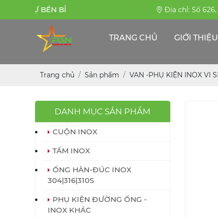
PHỤNG SỰ BỀN BỈ
Địa chỉ: Số 626
TRANG CHỦ
GIỚI THIỆU
Trang chủ
Sản phẩm
VAN -PHỤ KIỆN INOX VI 
DANH MỤC SẢN PHẨM
CUỘN INOX
TẤM INOX
ỐNG HÀN-ĐÚC INOX
304|316|310S
PHỤ KIỆN ĐƯỜNG ỐNG -
INOX KHÁC