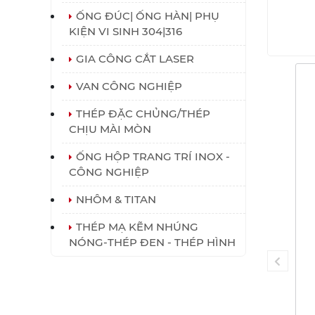
ỐNG ĐÚC| ỐNG HÀN| PHỤ
KIỆN VI SINH 304|316
GIA CÔNG CẮT LASER
VAN CÔNG NGHIỆP
THÉP ĐẶC CHỦNG/THÉP
CHỊU MÀI MÒN
ỐNG HỘP TRANG TRÍ INOX -
CÔNG NGHIỆP
NHÔM & TITAN
THÉP MẠ KẼM NHÚNG
NÓNG-THÉP ĐEN - THÉP HÌNH