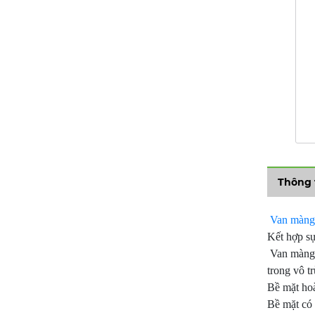
Thông 
Van màng
Kết hợp sự
Van màng đ
trong vô t
Bề mặt hoà
Bề mặt có