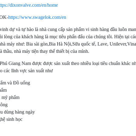
ttps://dixonvalve.com/en/home
OK-
https://www.swagelok.com/en
vinh dự và tự hào là nhà cung cấp sản phẩm vi sinh hàng đầu luôn m
hài lòng của khách hàng là mục tiêu phấn đấu của chúng tôi. Hiện tại 
nhà máy như: Bia sài gòn,Bia Hà Nội,Sữa quốc tế, Lave, Unilever,Vi
à thầu, nhà máy tiện thay thể thiết bị của mình.
Phú Giang Nam được được sản xuất theo nhiều loại tiêu chuẩn khá
ào các lĩnh vực sản xuất như
ẩm và Đồ uống
hẩm
 mỹ phẩm
hông
êu dùng hàng ngày
hệ sinh học