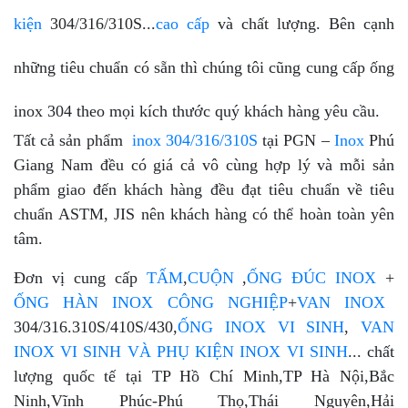
kiện
304/316/310S...
cao cấp
và chất lượng. Bên cạnh
những tiêu chuẩn có sẵn thì chúng tôi cũng cung cấp ống
inox 304 theo mọi kích thước quý khách hàng yêu cầu.
Tất cả sản phẩm
inox 304/316/310S
tại PGN –
Inox
Phú
Giang Nam đều có giá cả vô cùng hợp lý và mỗi sản
phẩm giao đến khách hàng đều đạt tiêu chuẩn về tiêu
chuẩn ASTM, JIS nên khách hàng có thể hoàn toàn yên
tâm.
Đơn vị cung cấp
TẤM
,
CUỘN
,
ỐNG ĐÚC INOX
+
ỐNG HÀN INOX CÔNG NGHIỆP
+
VAN INOX
304/316.310S/410S/430,
ỐNG INOX VI SINH
,
VAN
INOX VI SINH VÀ PHỤ KIỆN INOX VI SINH
... chất
lượng quốc tế tại TP Hồ Chí Minh,TP Hà Nội,Bắc
Ninh,Vĩnh Phúc-Phú Thọ,Thái Nguyên,Hải