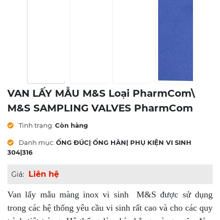
VAN LẤY MẪU M&S Loại PharmCom\
M&S SAMPLING VALVES PharmCom
Tình trạng:
Còn hàng
Danh mục:
ỐNG ĐÚC| ỐNG HÀN| PHỤ KIỆN VI SINH
304|316
Liên hệ
Giá:
Van lấy mẫu màng inox vi sinh M&S được sử dụng
trong các hệ thống yêu cầu vi sinh rất cao và cho các quy