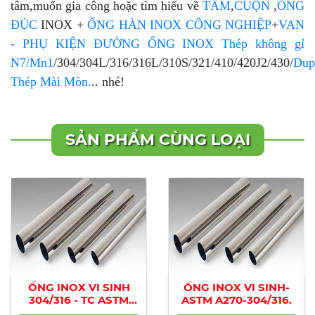
tâm,muốn gia công hoặc tìm hiểu về
TẤM
,
CUỘN
,
ỐNG
ĐÚC
INOX +
ỐNG HÀN INOX CÔNG NGHIỆP
+
VAN
- PHỤ KIỆN ĐƯỜNG ỐNG INOX
Thép không gỉ
N7/Mn1
/304/304L/316/316L/310S/321/410/420J2/430/
Dup
Thép Mài Mòn.
.. nhé!
SẢN PHẨM CÙNG LOẠI
ỐNG INOX VI SINH
ỐNG INOX VI SINH-
304/316 - TC ASTM
ASTM A270-304/316.
A270 hàng nhập