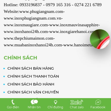
Hotline: 0933196837 - 0979 165 316 - 0274 221 6789
Website:www.phugiangnam.com-
www.inoxphugiangnam.com.vn-
www.inoxmaugiare.com-www.inoxmauvinasapphire-
www.inoxhanoi24h.com-www.inoxgiarehanoi.com-
www.thepchiumaimon.com-
www.muabaninoxhanoi24h.com-www.hanoimetals.com//
CHÍNH SÁCH
CHÍNH SÁCH BÁN HÀNG
CHÍNH SÁCH THANH TOÁN
CHÍNH SÁCH BẢO HÀNH
CHÍNH SÁCH VẬN CHUYỂN
CHÍNH SÁCH BẢO MẬT
Gọi điện
Nhắn tin
Chỉ đường
Chat zalo
Facebook
CHĂM SÓC KHÁCH HÀNG