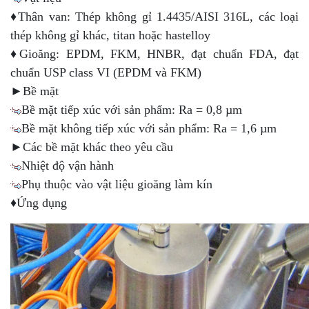
♦Thân van: Thép không gỉ 1.4435/AISI 316L, các loại
thép không gỉ khác, titan hoặc hastelloy
♦Gioăng: EPDM, FKM, HNBR, đạt chuẩn FDA, đạt
chuẩn USP class VI (EPDM và FKM)
►Bề mặt
Bề mặt tiếp xúc với sản phẩm: Ra = 0,8 µm
Bề mặt không tiếp xúc với sản phẩm: Ra = 1,6 µm
►Các bề mặt khác theo yêu cầu
Nhiệt độ vận hành
Phụ thuộc vào vật liệu gioăng làm kín
♦Ứng dụng