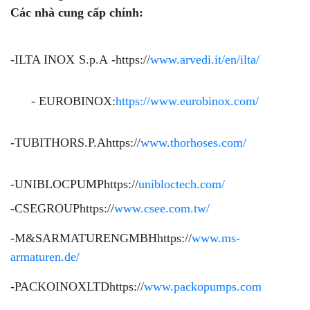
Các nhà cung cấp chính:
-ILTA INOX S.p.A -https://
www.arvedi.it/en/ilta/
- EUROBINOX:
https://www.eurobinox.com/
-TUBITHORS.P.Ahttps://
www.thorhoses.com/
-UNIBLOCPUMPhttps://
unibloctech.com/
-CSEGROUPhttps://
www.csee.com.tw/
-M&SARMATURENGMBHhttps://
www.ms-
armaturen.de/
-PACKOINOXLTDhttps://
www.packopumps.com