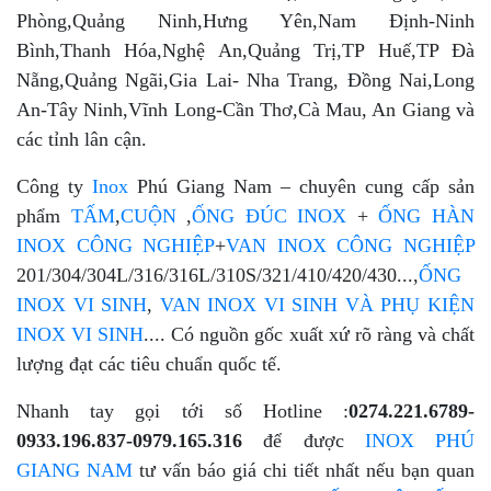
Phòng,Quảng Ninh,Hưng Yên,Nam Định-Ninh
Bình,Thanh Hóa,Nghệ An,Quảng Trị,TP Huế,TP Đà
Nẵng,Quảng Ngãi,Gia Lai- Nha Trang, Đồng Nai,Long
An-Tây Ninh,Vĩnh Long-Cần Thơ,Cà Mau, An Giang và
các tỉnh lân cận.
Công ty
Inox
Phú Giang Nam – chuyên cung cấp sản
phẩm
TẤM
,
CUỘN
,
ỐNG ĐÚC INOX
+
ỐNG HÀN
INOX CÔNG NGHIỆP
+
VAN INOX CÔNG NGHIỆP
201/304/304L/316/316L/310S/321/410/420/430...,
ỐNG
INOX VI SINH
,
VAN INOX VI SINH VÀ PHỤ KIỆN
INOX VI SINH
.... Có nguồn gốc xuất xứ rõ ràng và chất
lượng đạt các tiêu chuẩn quốc tế.
Nhanh tay gọi tới số Hotline :
0274.221.6789-
0933.196.837-0979.165.316
để được
INOX PHÚ
GIANG NAM
tư vấn báo giá chi tiết nhất nếu bạn quan