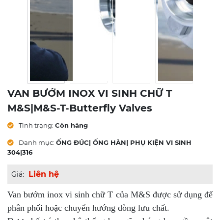
VAN BƯỚM INOX VI SINH CHỮ T
M&S|M&S-T-Butterfly Valves
Tình trạng:
Còn hàng
Danh mục:
ỐNG ĐÚC| ỐNG HÀN| PHỤ KIỆN VI SINH
304|316
Liên hệ
Giá:
Van bướm inox vi sinh chữ T của M&S được sử dụng để
phân phối hoặc chuyển hướng dòng lưu chất.