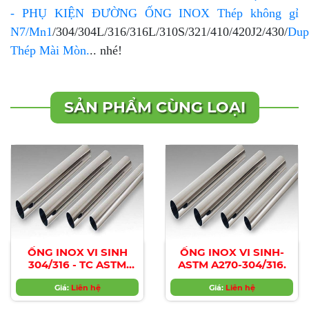
- PHỤ KIỆN ĐƯỜNG ỐNG INOX
Thép không gỉ
N7/Mn1
/304/304L/316/316L/310S/321/410/420J2/430/
Dup
Thép Mài Mòn.
.. nhé!
SẢN PHẨM CÙNG LOẠI
ỐNG INOX VI SINH
ỐNG INOX VI SINH-
304/316 - TC ASTM
ASTM A270-304/316.
A270 hàng nhập
khẩu,chính hãng,giá
Giá:
Liên hệ
Giá:
Liên hệ
tốt nhất.