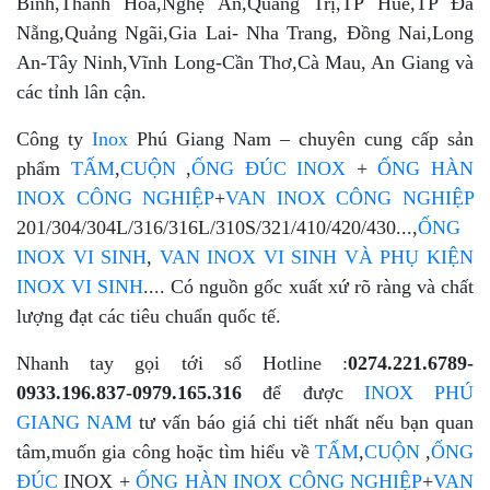
Bình,Thanh Hóa,Nghệ An,Quảng Trị,TP Huế,TP Đà
Nẵng,Quảng Ngãi,Gia Lai- Nha Trang, Đồng Nai,Long
An-Tây Ninh,Vĩnh Long-Cần Thơ,Cà Mau, An Giang và
các tỉnh lân cận.
Công ty
Inox
Phú Giang Nam – chuyên cung cấp sản
phẩm
TẤM
,
CUỘN
,
ỐNG ĐÚC INOX
+
ỐNG HÀN
INOX CÔNG NGHIỆP
+
VAN INOX CÔNG NGHIỆP
201/304/304L/316/316L/310S/321/410/420/430...,
ỐNG
INOX VI SINH
,
VAN INOX VI SINH VÀ PHỤ KIỆN
INOX VI SINH
.... Có nguồn gốc xuất xứ rõ ràng và chất
lượng đạt các tiêu chuẩn quốc tế.
Nhanh tay gọi tới số Hotline :
0274.221.6789-
0933.196.837-0979.165.316
để được
INOX PHÚ
GIANG NAM
tư vấn báo giá chi tiết nhất nếu bạn quan
tâm,muốn gia công hoặc tìm hiểu về
TẤM
,
CUỘN
,
ỐNG
ĐÚC
INOX +
ỐNG HÀN INOX CÔNG NGHIỆP
+
VAN