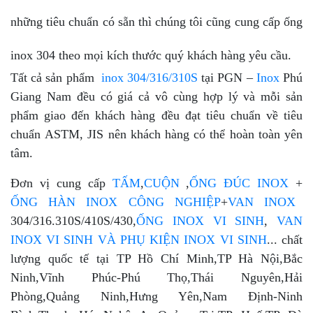
những tiêu chuẩn có sẵn thì chúng tôi cũng cung cấp ống
inox 304 theo mọi kích thước quý khách hàng yêu cầu.
Tất cả sản phẩm
inox 304/316/310S
tại PGN –
Inox
Phú
Giang Nam đều có giá cả vô cùng hợp lý và mỗi sản
phẩm giao đến khách hàng đều đạt tiêu chuẩn về tiêu
chuẩn ASTM, JIS nên khách hàng có thể hoàn toàn yên
tâm.
Đơn vị cung cấp
TẤM
,
CUỘN
,
ỐNG ĐÚC INOX
+
ỐNG HÀN INOX CÔNG NGHIỆP
+
VAN INOX
304/316.310S/410S/430,
ỐNG INOX VI SINH
,
VAN
INOX VI SINH VÀ PHỤ KIỆN INOX VI SINH
... chất
lượng quốc tế tại TP Hồ Chí Minh,TP Hà Nội,Bắc
Ninh,Vĩnh Phúc-Phú Thọ,Thái Nguyên,Hải
Phòng,Quảng Ninh,Hưng Yên,Nam Định-Ninh