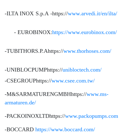
-ILTA INOX S.p.A -https://
www.arvedi.it/en/ilta/
- EUROBINOX:
https://www.eurobinox.com/
-TUBITHORS.P.Ahttps://
www.thorhoses.com/
-UNIBLOCPUMPhttps://
unibloctech.com/
-CSEGROUPhttps://
www.csee.com.tw/
-M&SARMATURENGMBHhttps://
www.ms-
armaturen.de/
-PACKOINOXLTDhttps://
www.packopumps.com
-BOCCARD
https://www.boccard.com/