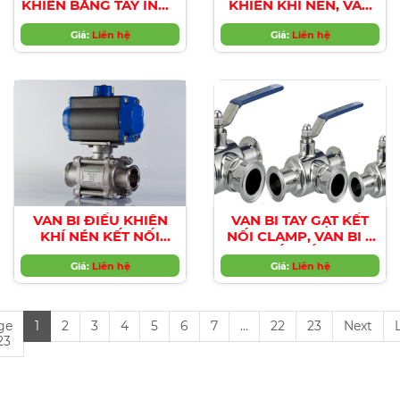
KHIỂN BẰNG TAY INOX
KHIỂN KHÍ NÉN, VAN
304, 316, DIAPHRAGM
MÀNG KHÍ NÉN INOX
VALVE, VAN MÀNG
Giá:
Liên hệ
Giá:
304/316
Liên hệ
THỰC PHẨM, VAN
MÀNG DƯỢC PHẨM,
VAN MÀNG VI SINH
VAN BI ĐIỀU KHIỂN
VAN BI TAY GẠT KẾT
KHÍ NÉN KẾT NỐI
NỐI CLAMP, VAN BI 3
CLAMP
THÂN KẾT NỐI CLAMP,
Giá:
Liên hệ
VAN BI VI SINH
Giá:
Liên hệ
ge
1
2
3
4
5
6
7
...
22
23
Next
 23