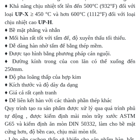
♦ Khả năng chịu nhiệt tốt lên đến 500°C (932°F) đối với
loại
UP-X
≥
450 °C và hơn 600°C (1112°F) đối với loại
chịu nhiệt cao
UP-H
.
♦ Bề mặt phẳng và nhẵn
♦ Mối hàn rất tốt với tấm đế, độ xuyên thấu tối thiểu.
♦ Dễ dàng hàn nhờ tấm đế bằng thép mềm.
♦ Được tạo hình bằng phương pháp cán nguội.
♦ Đường kính trong của con lăn có thể xuống đến
250mm.
♦ Độ pha loãng thấp của hợp kim
♦ Kích thước và độ dày đa dạng
♦ Giá cả rất cạnh tranh
♦ Dễ liên kết hàn với các thành phần thép khác
Quy trình tạo ra sản phẩm được xử lý qua quá trình phủ
tự động , được kiểm định mài mòn trầy xước ASTM
G65 và kiểm định ăn mòn DIN 50332, làm cho bề mặt
cứng hơn, độ bền cao, chịu mài mòn tốt.
- Lớp nền cacbon thấp sẽ khiến cho sản phẩm hàn, bắt,