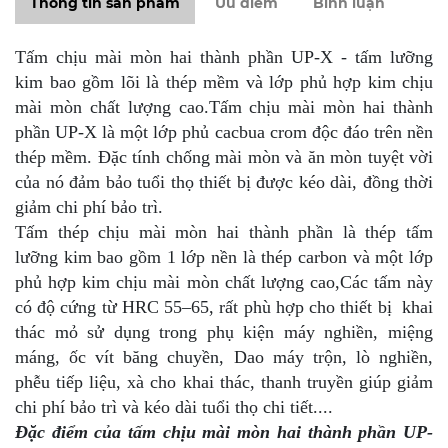
Thông tin sản phẩm
Ưu điểm
Bình luận
Tấm chịu mài mòn hai thành phần UP-X - tấm lưỡng
kim bao gồm lõi là thép mềm và lớp phủ hợp kim chịu
mài mòn chất lượng cao.Tấm chịu mài mòn hai thành
phần UP-X là một lớp phủ cacbua crom độc đáo trên nền
thép mềm. Đặc tính chống mài mòn và ăn mòn tuyệt vời
của nó đảm bảo tuổi thọ thiết bị được kéo dài, đồng thời
giảm chi phí bảo trì.
Tấm thép chịu mài mòn hai thành phần là thép tấm
lưỡng kim bao gồm 1 lớp nền là thép carbon và một lớp
phủ hợp kim chịu mài mòn chất lượng cao,Các tấm này
có độ cứng từ HRC 55–65, rất phù hợp cho thiết bị khai
thác mỏ sử dụng trong phụ kiện máy nghiền, miệng
máng, ốc vít băng chuyền, Dao máy trộn, lò nghiền,
phễu tiếp liệu, xà cho khai thác, thanh truyền giúp giảm
chi phí bảo trì và kéo dài tuổi thọ chi tiết....
Đặc điểm của tấm chịu mài mòn hai thành phần UP-