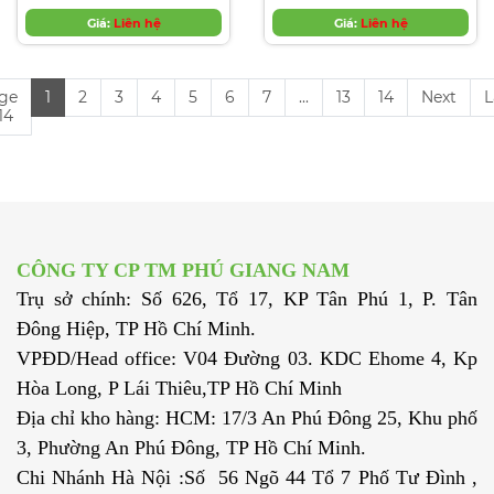
Hardox® 500/Hardox®
550/Hardox® 600
Giá:
Liên hệ
Giá:
Liên hệ
ge
1
2
3
4
5
6
7
...
13
14
Next
L
 14
CÔNG TY CP TM PHÚ GIANG NAM
Trụ sở chính: Số 626, Tổ 17, KP Tân Phú 1, P. Tân
Đông Hiệp, TP Hồ Chí Minh.
VPĐD/Head office: V04 Đường 03. KDC Ehome 4, Kp
Hòa Long, P Lái Thiêu,TP Hồ Chí Minh
Địa chỉ kho hàng: HCM: 17/3 An Phú Đông 25, Khu phố
3, Phường An Phú Đông, TP Hồ Chí Minh.
Chi Nhánh Hà Nội :Số 56 Ngõ 44 Tổ 7 Phố Tư Đình ,