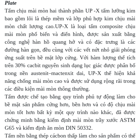
Plate
Tấm chịu mài mòn hai thành phần UP -X tấm lưỡng kim
bao gồm lõi là thép mềm và lớp phủ hợp kim chịu mài
mòn chất lượng cao.UP-X là loại tấm composite chịu
mài mòn phổ biến và điển hình, được sản xuất bằng
công nghệ hàn hồ quang hở và có đặc trưng là các
đường hàn gọn, đều cùng với các vết nứt nhỏ giải phóng
ứng suất trên bề mặt lớp cứng. Với hàm lượng thể tích
trên 30% cacbit nguyên sinh dạng lục giác được phân bố
trong nền austenit–mactenxit dai, UP-X thể hiện khả
năng chống mài mòn cao và được sử dụng rộng rãi trong
các điều kiện mài mòn thông thường.
Tấm được chế tạo bằng quy trình phủ tự động làm cho
bề mặt sản phẩm cứng hơn, bền hơn và có độ chịu mài
mòn tốt hơn bất kỳ một quy trình nào khác, đã được
chứng minh bằng kiểm định mài mòn trầy xước ASTM
G65 và kiểm định ăn mòn DIN 50332.
Tấm nền bằng thép cácbon thấp làm cho sản phẩm có thể