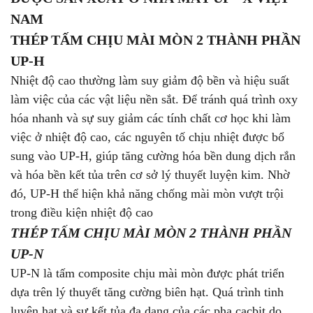
NAM
THÉP TẤM CHỊU MÀI MÒN 2 THÀNH PHẦN
UP-H
Nhiệt độ cao thường làm suy giảm độ bền và hiệu suất
làm việc của các vật liệu nền sắt. Để tránh quá trình oxy
hóa nhanh và sự suy giảm các tính chất cơ học khi làm
việc ở nhiệt độ cao, các nguyên tố chịu nhiệt được bổ
sung vào UP-H, giúp tăng cường hóa bền dung dịch rắn
và hóa bền kết tủa trên cơ sở lý thuyết luyện kim. Nhờ
đó, UP-H thể hiện khả năng chống mài mòn vượt trội
trong điều kiện nhiệt độ cao
THÉP TẤM CHỊU MÀI MÒN 2 THÀNH PHẦN
UP-N
UP-N là tấm composite chịu mài mòn được phát triển
dựa trên lý thuyết tăng cường biên hạt. Quá trình tinh
luyện hạt và sự kết tủa đa dạng của các pha cacbit do