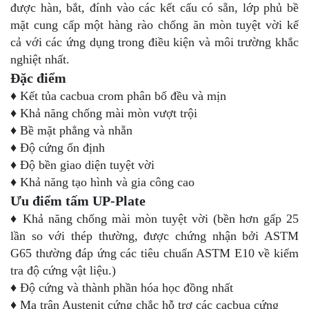
được hàn, bắt, đính vào các kết cấu có sẵn, lớp phủ bề
mặt cung cấp một hàng rào chống ăn mòn tuyệt vời kể
cả với các ứng dụng trong điều kiện và môi trường khắc
nghiệt nhất.
Đặc điểm
♦ Kết tủa cacbua crom phân bố đều và mịn
♦ Khả năng chống mài mòn vượt trội
♦ Bề mặt phẳng và nhẵn
♦ Độ cứng ổn định
♦ Độ bền giao diện tuyệt vời
♦ Khả năng tạo hình và gia công cao
Ưu điểm tấm UP-Plate
♦ Khả năng chống mài mòn tuyệt vời (bền hơn gấp 25
lần so với thép thường, được chứng nhận bởi ASTM
G65 thường đáp ứng các tiêu chuẩn ASTM E10 về kiểm
tra độ cứng vật liệu.)
♦ Độ cứng và thành phần hóa học đồng nhất
♦ Ma trận Austenit cứng chắc hỗ trợ các cacbua cứng