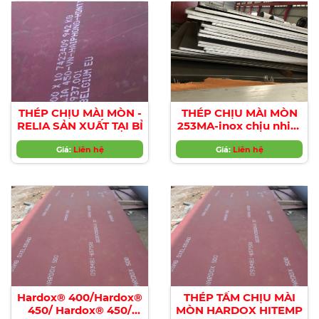
THÉP CHỊU MÀI MÒN -
THÉP CHỊU MÀI MÒN
RELIA SẢN XUẤT TẠI BỈ
253MA-inox chịu nhiệt
cao, chịu mài mòn cực
Giá:
Liên hệ
Giá:
tốt
Liên hệ
Hardox® 400/Hardox®
THÉP TẤM CHỊU MÀI
450/ Hardox® 450/
MÒN HARDOX HITEMP