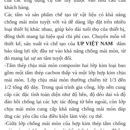
khách hàng.
Các tấm và sản phẩm chế tạo từ vật liệu có khả năng
chống mài mòn tuyệt vời và dễ dàng lắp đặt trên nhiều
loại thiết bị khác nhau, giúp kéo dài tuổi thọ của thiết bị,
đồng thời mang lại hiệu quả chi phí cao. Chuyên môn về
thiết kế, sản xuất và chế tạo của
UP VIỆT NAM
đảm
bảo tăng lợi tức đầu tư vào khả năng chống mài mòn, từ
đó mang lại sự an tâm
tuyệt đối.
-Tấm thép chịu mài mòn composite hai lớp kim loại bao
gồm một tấm thép cacbon thấp và một lớp hợp kim chịu
mài mòn. Lớp chịu mài mòn thường chiếm từ 1/3 đến
1/2 tổng độ dày. Trong quá trình gia công, lớp nền cung
cấp các đặc tính toàn diện như độ bền, độ dẻo dai và độ
đàn hồi chống lại các lực tác động từ bên ngoài, còn lớp
chịu mài mòn cung cấp khả năng chống mài mòn đáp
ứng các yêu cầu của điều kiện làm việc cụ thể.
-Giữa lớp chống mài mòn của hợp kim thép tấm chống