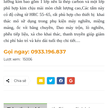
lưỡng kim bao gồm 1 lớp nền là thép carbon và một lớp
phủ hợp kim chịu mài mòn chất lượng cao,Các tấm này
có độ cứng từ HRC 55–65, rất phù hợp cho thiết bị khai
thác mỏ sử dụng trong phụ kiện máy nghiền, miệng
máng, ốc vít băng chuyền, Dao máy trộn, lò nghiền,
phễu tiếp liệu, xà cho khai thác, thanh truyền giúp giảm
chi phí bảo trì và kéo dài tuổi thọ chi tiết....
Gọi ngay: 0933.196.837
Lượt xem:
15006
Chia sẻ