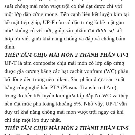
suất chống mài mòn vượt trội có thể đạt được chỉ với
một lớp đắp cứng mỏng. Bên cạnh liên kết luyện kim tại
bề mặt tiếp giáp, UP-F còn có đặc trưng là bề mặt gần
như không có vết nứt, giúp sản phẩm đạt được sự kết
hợp ưu việt giữa khả năng chống va đập và chống bám
dính.
THÉP TẤM CHỊU MÀI MÒN 2 THÀNH PHẦN UP-T
UP-T là tấm composite chịu mài mòn có lớp đắp cứng
được gia cường bằng các hạt cacbit vonfram (WC) phân
bố đồng đều trong nền niken. Sản phẩm được sản xuất
bằng công nghệ hàn PTA (Plasma Transferred Arc),
trong đó liên kết luyện kim giữa lớp đắp Ni-WC và thép
nền đạt mức pha loãng khoảng 5%. Nhờ vậy, UP-T vẫn
duy trì khả năng chống mài mòn vượt trội ngay cả khi
chỉ đắp một lớp duy nhất.
THÉP TẤM CHỊU MÀI MÒN 2 THÀNH PHẦN UP-S