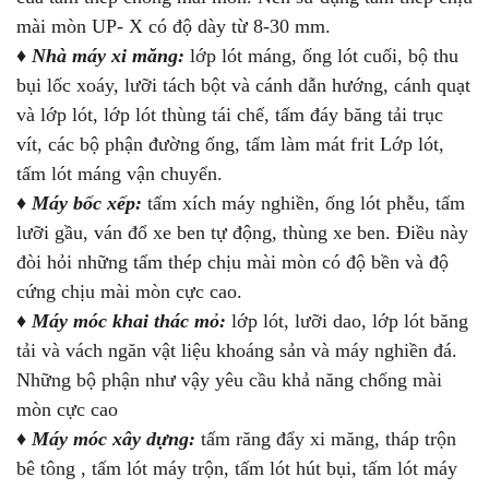
mài mòn UP- X có độ dày từ 8-30 mm.
♦
Nhà máy xi măng:
lớp lót máng, ống lót cuối, bộ thu
bụi lốc xoáy, lưỡi tách bột và cánh dẫn hướng, cánh quạt
và lớp lót, lớp lót thùng tái chế, tấm đáy băng tải trục
vít, các bộ phận đường ống, tấm làm mát frit Lớp lót,
tấm lót máng vận chuyển.
♦
Máy bốc xếp:
tấm xích máy nghiền, ống lót phễu, tấm
lưỡi gầu, ván đổ xe ben tự động, thùng xe ben. Điều này
đòi hỏi những tấm thép chịu mài mòn có độ bền và độ
cứng chịu mài mòn cực cao.
♦
Máy móc khai thác mỏ:
lớp lót, lưỡi dao, lớp lót băng
tải và vách ngăn vật liệu khoáng sản và máy nghiền đá.
Những bộ phận như vậy yêu cầu khả năng chống mài
mòn cực cao
♦
Máy móc xây dựng:
tấm răng đẩy xi măng, tháp trộn
bê tông , tấm lót máy trộn, tấm lót hút bụi, tấm lót máy