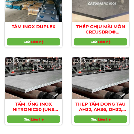
TẤM INOX DUPLEX
THÉP CHỊU MÀI MÒN
CREUSBRO®
4800/CREUSBRO®
Giá:
Liên hệ
Giá:
8000
Liên hệ
TẤM ,ỐNG INOX
THÉP TẤM ĐÓNG TÀU
NITRONIC50 (UNS
AH32, AH36, DH32,
S20910, XM-19)
DH36, EH32, EH36
Giá:
Liên hệ
Giá:
Liên hệ