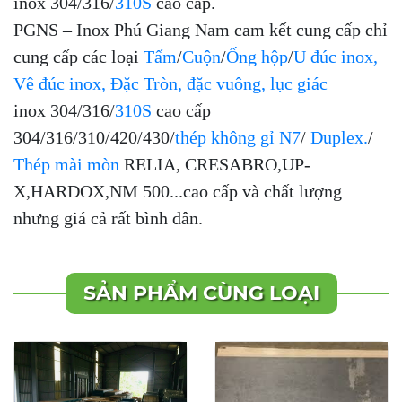
inox 304/316/
310S
cao cấp.
PGNS – Inox Phú Giang Nam cam kết cung cấp chỉ
cung cấp các loại
Tấm
/
Cuộn
/
Ống hộp
/
U đúc inox,
Vê đúc inox, Đặc Tròn, đặc vuông, lục giác
inox 304/316/
310S
cao cấp
304/316/310/420/430/
thép không gỉ N7
/
Duplex.
/
Thép mài mòn
RELIA, CRESABRO,UP-
X,HARDOX,NM 500...cao cấp và chất lượng
nhưng giá cả rất bình dân.
SẢN PHẨM CÙNG LOẠI