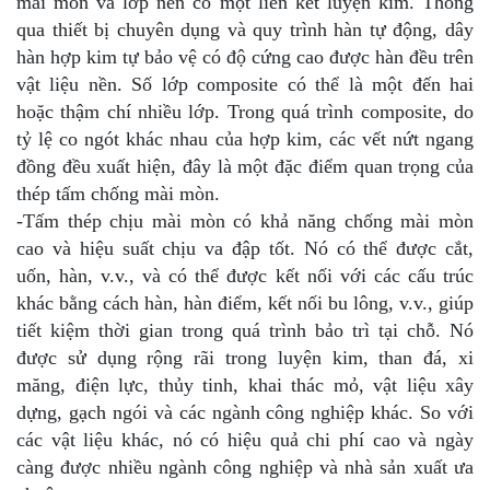
mài mòn và lớp nền có một liên kết luyện kim. Thông
qua thiết bị chuyên dụng và quy trình hàn tự động, dây
hàn hợp kim tự bảo vệ có độ cứng cao được hàn đều trên
vật liệu nền. Số lớp composite có thể là một đến hai
hoặc thậm chí nhiều lớp. Trong quá trình composite, do
tỷ lệ co ngót khác nhau của hợp kim, các vết nứt ngang
đồng đều xuất hiện, đây là một đặc điểm quan trọng của
thép tấm chống mài mòn.
-Tấm thép chịu mài mòn có khả năng chống mài mòn
cao và hiệu suất chịu va đập tốt. Nó có thể được cắt,
uốn, hàn, v.v., và có thể được kết nối với các cấu trúc
khác bằng cách hàn, hàn điểm, kết nối bu lông, v.v., giúp
tiết kiệm thời gian trong quá trình bảo trì tại chỗ. Nó
được sử dụng rộng rãi trong luyện kim, than đá, xi
măng, điện lực, thủy tinh, khai thác mỏ, vật liệu xây
dựng, gạch ngói và các ngành công nghiệp khác. So với
các vật liệu khác, nó có hiệu quả chi phí cao và ngày
càng được nhiều ngành công nghiệp và nhà sản xuất ưa