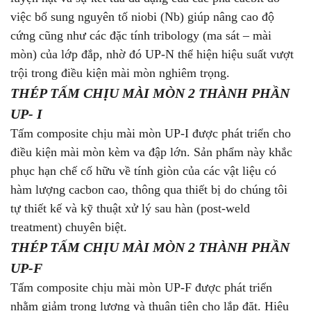
việc bổ sung nguyên tố niobi (Nb) giúp nâng cao độ
cứng cũng như các đặc tính tribology (ma sát – mài
mòn) của lớp đắp, nhờ đó UP-N thể hiện hiệu suất vượt
trội trong điều kiện mài mòn nghiêm trọng.
THÉP TẤM CHỊU MÀI MÒN 2 THÀNH PHẦN
UP- I
Tấm composite chịu mài mòn UP-I được phát triển cho
điều kiện mài mòn kèm va đập lớn. Sản phẩm này khắc
phục hạn chế cố hữu về tính giòn của các vật liệu có
hàm lượng cacbon cao, thông qua thiết bị do chúng tôi
tự thiết kế và kỹ thuật xử lý sau hàn (post-weld
treatment) chuyên biệt.
THÉP TẤM CHỊU MÀI MÒN 2 THÀNH PHẦN
UP-F
Tấm composite chịu mài mòn UP-F được phát triển
nhằm giảm trọng lượng và thuận tiện cho lắp đặt. Hiệu