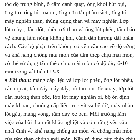
tốc độ trung bình, ổ cắm cánh quạt, ống khói hút bụi,
ống tro, ống lót tuabin, ống nối dải phân cách, ống lót
máy nghiền than, thùng đựng than và máy nghiền Lớp
lót máy , đầu đốt, phễu rơi than và ống lót phễu, tấm bảo
vệ khung làm nóng không khí, cánh dẫn hướng dải phân
cách. Các bộ phận trên không có yêu cầu cao về độ cứng
và khả năng chống mài mòn của tấm thép chịu mài mòn,
có thể sử dụng tấm thép chịu mài mòn có độ dày 6-10
mm trong vật liệu UP-X.
♦
Bãi than:
máng cấp liệu và lớp lót phễu, ống lót phễu,
cánh quạt, tấm đáy máy đẩy, bộ thu bụi lốc xoáy, lớp lót
dẫn hướng than cốc, lớp lót máy nghiền bi, bộ ổn định
máy khoan, chuông cấp liệu trục vít và bệ đỡ, máy nhào
lót gầu, máng vòng, tấm đáy xe ben. Môi trường làm
việc của bãi than rất khắc nghiệt và có những yêu cầu
nhất định về khả năng chống ăn mòn và chống mài mòn
của tấm thép chống mài mòn. Nên sử dụng tấm thép chịu