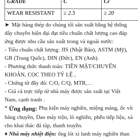
GRADE
C
Cr
WEAR RESISTANT
≥ 2.5
≥ 20
► Mặt hàng thép do chúng tôi sản xuất bằng hệ thống
dây chuyền hiện đại đạt tiêu chuẩn chất lượng cao đáp
ứng được nhu cầu sản xuất trong và ngoài nước:
- Tiêu chuẩn chất lượng: JIS (Nhật Bản), ASTM (Mỹ),
GB (Trung Quốc), DIN (Đức), EN (Anh).
- Phương thức thanh toán: TIỀN MẶT/CHUYỂN
KHOẢN, CỌC THEO TỶ LỆ ,
- Chứng từ đầy đủ: C/O, C/Q, MTR,…
- Giá cả trực tiếp từ nhà máy được sản xuất tại Việt
Nam, cạnh tranh .
*
Phụ kiện máy nghiền, miệng máng, ốc vít
Ứng dụng:
băng chuyền, Dao máy trộn, lò nghiền, phễu tiếp liệu, xà
cho khai thác đá túp, thanh truyền.
♦
Nhà máy nhiệt điện:
ống lót xi lanh máy nghiền than