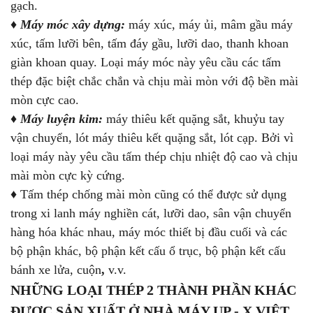
gạch.
♦
Máy móc xây dựng:
máy xúc, máy ủi, mâm gầu máy
xúc, tấm lưỡi bên, tấm đáy gầu, lưỡi dao, thanh khoan
giàn khoan quay. Loại máy móc này yêu cầu các tấm
thép đặc biệt chắc chắn và chịu mài mòn với độ bền mài
mòn cực cao.
♦
Máy luyện kim:
máy thiêu kết quặng sắt, khuỷu tay
vận chuyển, lót máy thiêu kết quặng sắt, lót cạp. Bởi vì
loại máy này yêu cầu tấm thép chịu nhiệt độ cao và chịu
mài mòn cực kỳ cứng.
♦ Tấm thép chống mài mòn cũng có thể được sử dụng
trong xi lanh máy nghiền cát, lưỡi dao, sân vận chuyển
hàng hóa khác nhau,
máy móc thiết bị đầu cuối và các
bộ phận khác, bộ phận kết cấu ổ trục, bộ phận kết cấu
bánh xe lửa, cuộn
,
v.v.
NHỮNG LOẠI THÉP 2 THÀNH PHẦN KHÁC
ĐƯỢC SẢN XUẤT Ở NHÀ MÁY UP - X VIỆT