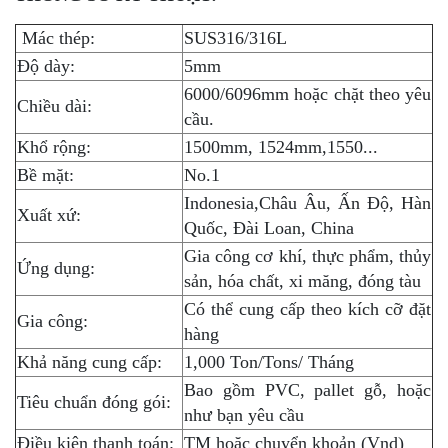
Mác thép:
SUS316/316L
Độ dày:
5mm
6000/6096mm hoặc chặt theo yêu
Chiều dài:
cầu.
Khổ rộng:
1500mm, 1524mm,1550...
Bề mặt:
No.1
Indonesia,Châu Âu, Ấn Độ, Hàn
Xuất xứ:
Quốc, Đài Loan, China
Gia công cơ khí, thực phẩm, thủy
Ứng dụng:
sản, hóa chất, xi măng, đóng tàu
Có thể cung cấp theo kích cỡ đặt
Gia công:
hàng
Khả năng cung cấp:
1,000 Ton/Tons/ Tháng
Bao gồm PVC, pallet gỗ, hoặc
Tiêu chuẩn đóng gói:
như bạn yêu cầu
Điều kiện thanh toán:
TM hoặc chuyển khoản (Vnd)