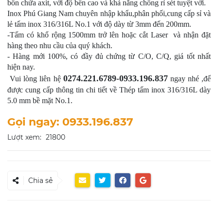
bồn chứa axit, với độ bền cao và khả năng chống rỉ sét tuyệt vời.
Inox Phú Giang Nam chuyên nhập khẩu,phân phối,cung cấp sỉ và
lẻ tấm inox 316/316L No.1 với độ dày từ 3mm đến 200mm.
-Tấm có khổ rộng 1500mm trở lên hoặc cắt Laser và nhận đặt
hàng theo nhu cầu của quý khách.
- Hàng mới 100%, có đầy đủ chứng từ C/O, C/Q, giá tốt nhất
hiện nay.
0274.221.6789-0933.196.837
Vui lòng liên hệ
ngay nhé ,để
được cung cấp thông tin chi tiết về Thép tấm inox 316/316L dày
5.0 mm bề mặt No.1.
Gọi ngay: 0933.196.837
Lượt xem:
21800
Chia sẻ