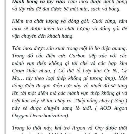
Đánh bóng và tẩy rửa:
Tấm inox được đánh bóng
và tẩy rửa để đạt được bề mặt mịn, sạch và bóng.
Kiểm tra chất lượng và đóng gói: Cuối cùng, tấm
inox sẽ được kiểm tra chất lượng và đóng gói để
vận chuyển đến khách hàng.
Tấm inox được sản xuất trong một lò hồ điện quang.
Trong đó các điện cực Carbon tiếp xúc với các
mảnh vụn thép không gỉ tái chế và các hợp kim
Crom khác nhau, ( Có thể là hợp kim Cr Ni, Cr
Mo… tùy theo loại thép không gỉ tương ứng). Một
dòng điện đi qua điện cực này và nhiệt độ sẽ tăng
lên tới một điểm mà các mảnh vụn thép không gỉ và
hợp kim này sẽ tan chảy ra. Thép nóng chảy ( lỏng )
này sẽ được chuyển sang lò thổi. ( AOD Argon
Oxygen Decarbonization).
Trong lò thổi này, khí trơ Argon và Oxy được thổi