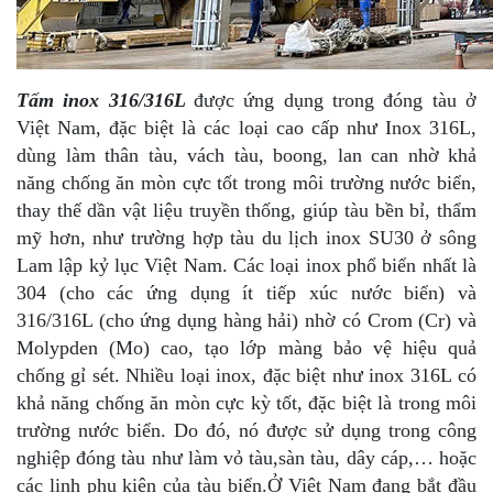
Tấm inox 316/316L
được ứng dụng trong đóng tàu ở
Việt Nam, đặc biệt là các loại cao cấp như Inox 316L,
dùng làm thân tàu, vách tàu, boong, lan can nhờ khả
năng chống ăn mòn cực tốt trong môi trường nước biển,
thay thế dần vật liệu truyền thống, giúp tàu bền bỉ, thẩm
mỹ hơn, như trường hợp tàu du lịch inox SU30 ở sông
Lam lập kỷ lục Việt Nam. Các loại inox phổ biến nhất là
304 (cho các ứng dụng ít tiếp xúc nước biển) và
316/316L (cho ứng dụng hàng hải) nhờ có Crom (Cr) và
Molypden (Mo) cao, tạo lớp màng bảo vệ hiệu quả
chống gỉ sét. Nhiều loại inox, đặc biệt như inox 316L có
khả năng chống ăn mòn cực kỳ tốt, đặc biệt là trong môi
trường nước biển. Do đó, nó được sử dụng trong công
nghiệp đóng tàu như làm vỏ tàu,sàn tàu, dây cáp,… hoặc
các linh phụ kiện của tàu biển.Ở Việt Nam đang bắt đầu