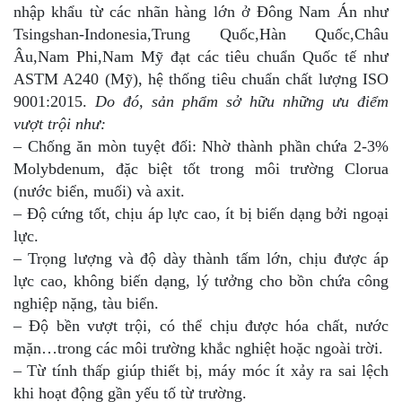
nhập khẩu từ các nhãn hàng lớn ở Đông Nam Án như
Tsingshan-Indonesia,Trung Quốc,Hàn Quốc,Châu
Âu,Nam Phi,Nam Mỹ đạt các tiêu chuẩn Quốc tế như
ASTM A240 (Mỹ), hệ thống tiêu chuẩn chất lượng ISO
9001:2015.
Do đó, sản phẩm sở hữu những ưu điểm
vượt trội như:
– Chống ăn mòn tuyệt đối: Nhờ thành phần chứa 2-3%
Molybdenum, đặc biệt tốt trong môi trường Clorua
(nước biển, muối) và axit.
– Độ cứng tốt, chịu áp lực cao, ít bị biến dạng bởi ngoại
lực.
– Trọng lượng và độ dày thành tấm lớn, chịu được áp
lực cao, không biến dạng, lý tưởng cho bồn chứa công
nghiệp nặng, tàu biển.
– Độ bền vượt trội, có thể chịu được hóa chất, nước
mặn…trong các môi trường khắc nghiệt hoặc ngoài trời.
– Từ tính thấp giúp thiết bị, máy móc ít xảy ra sai lệch
khi hoạt động gần yếu tố từ trường.