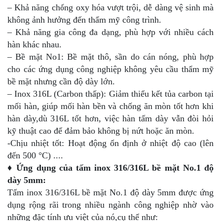
– Khả năng chống oxy hóa vượt trội, dễ dàng vệ sinh mà
không ảnh hưởng đến thẩm mỹ công trình.
– Khả năng gia công đa dạng, phù hợp với nhiều cách
hàn khác nhau.
– Bề mặt No1: Bề mặt thô, sần do cán nóng, phù hợp
cho các ứng dụng công nghiệp không yêu cầu thẩm mỹ
bề mặt nhưng cần độ dày lớn.
– Inox 316L (Carbon thấp): Giảm thiểu kết tủa carbon tại
mối hàn, giúp mối hàn bền và chống ăn mòn tốt hơn khi
hàn dày,dù 316L tốt hơn, việc hàn tấm dày vẫn đòi hỏi
kỹ thuật cao để đảm bảo không bị nứt hoặc ăn mòn.
-Chịu nhiệt tốt: Hoạt động ổn định ở nhiệt độ cao (lên
đến 500 °C) ....
♦ Ứng dụng của tấm inox 316/316L bề mặt No.1 độ
dày 5mm:
Tấm inox 316/316L bề mặt No.1 độ dày 5mm được ứng
dụng rộng rãi trong nhiều ngành công nghiệp nhờ vào
những đặc tính ưu việt của nó,cụ thể như: