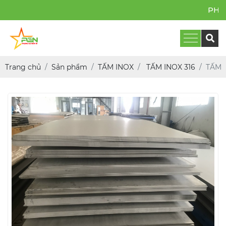
PHỤNG SỰ BỀN BỈ
Trang chủ
Sản phẩm
TẤM INOX
TẤM INOX 316
TẤM I