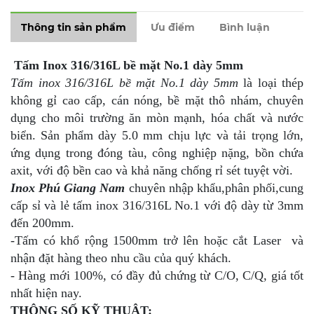
Thông tin sản phẩm
Ưu điểm
Bình luận
Tấm Inox 316/316L bề mặt No.1 dày 5mm
Tấm inox 316/316L bề mặt No.1 dày 5mm
là loại thép
không gỉ cao cấp, cán nóng, bề mặt thô nhám, chuyên
dụng cho môi trường ăn mòn mạnh, hóa chất và nước
biển. Sản phẩm dày 5.0 mm chịu lực và tải trọng lớn,
ứng dụng trong đóng tàu, công nghiệp nặng, bồn chứa
axit, với độ bền cao và khả năng chống rỉ sét tuyệt vời.
Inox Phú Giang Nam
chuyên nhập khẩu,phân phối,cung
cấp sỉ và lẻ tấm inox 316/316L No.1 với độ dày từ 3mm
đến 200mm.
-Tấm có khổ rộng 1500mm trở lên hoặc cắt Laser và
nhận đặt hàng theo nhu cầu của quý khách.
- Hàng mới 100%, có đầy đủ chứng từ C/O, C/Q, giá tốt
nhất hiện nay.
THÔNG SỐ KỸ THUẬT: