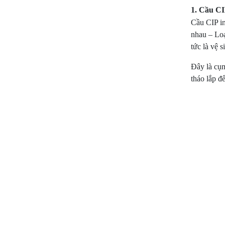
1. Cầu CIP
Cầu CIP in
nhau – Loạ
tức là vệ s
Đây là cụm
tháo lắp để