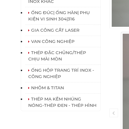
INOX KHÁC
ỐNG ĐÚC| ỐNG HÀN| PHỤ
KIỆN VI SINH 304|316
GIA CÔNG CẮT LASER
VAN CÔNG NGHIỆP
THÉP ĐẶC CHỦNG/THÉP
CHỊU MÀI MÒN
ỐNG HỘP TRANG TRÍ INOX -
CÔNG NGHIỆP
NHÔM & TITAN
THÉP MẠ KẼM NHÚNG
NÓNG-THÉP ĐEN - THÉP HÌNH