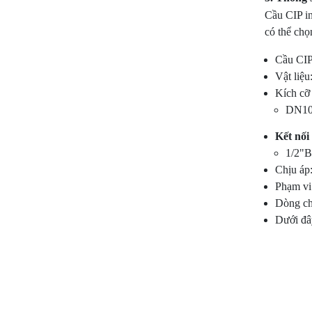
Cầu CIP in
có thể chọ
Cầu CIP 
Vật liệu
Kích cỡ 
DN1
Kết nối
1/2"
Chịu áp
Phạm vi
Dòng ch
Dưới đây