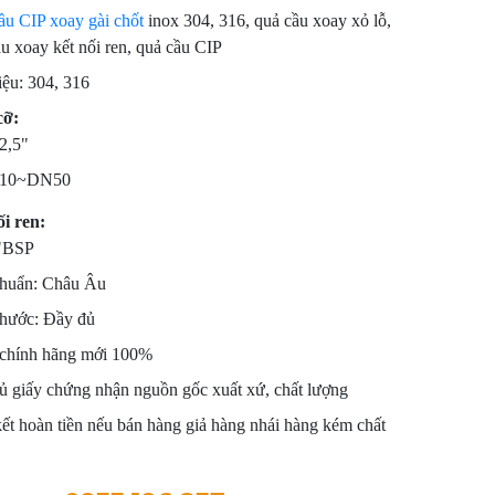
ầu CIP xoay gài chốt
inox 304, 316, quả cầu xoay xỏ lỗ,
u xoay kết nối ren, quả cầu CIP
iệu: 304, 316
cỡ:
2,5"
10~DN50
ối ren:
"BSP
chuẩn: Châu Âu
thước: Đầy đủ
chính hãng mới 100%
ủ giấy chứng nhận nguồn gốc xuất xứ, chất lượng
t hoàn tiền nếu bán hàng giả hàng nhái hàng kém chất
.