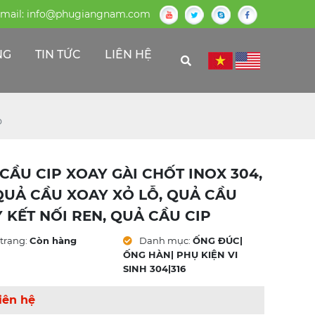
mail:
info@phugiangnam.com
NG
TIN TỨC
LIÊN HỆ
P
CẦU CIP XOAY GÀI CHỐT INOX 304,
 QUẢ CẦU XOAY XỎ LỖ, QUẢ CẦU
 KẾT NỐI REN, QUẢ CẦU CIP
trạng:
Còn hàng
Danh mục:
ỐNG ĐÚC|
ỐNG HÀN| PHỤ KIỆN VI
SINH 304|316
iên hệ