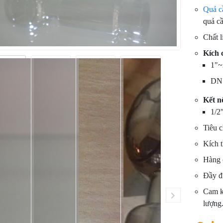
Quả c
quả cầ
Chất l
Kích 
1"~
DN
Kết n
1/2
Tiêu 
Kích 
Hàng 
Đầy đ
Cam kế
lượng