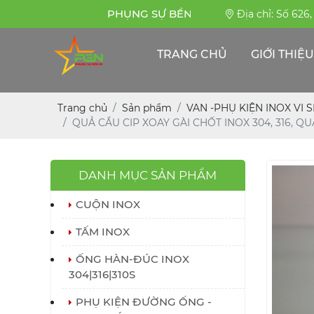
PHỤNG SỰ BỀN BỈ
Địa chỉ: Số 626
TRANG CHỦ
GIỚI THIỆU
Trang chủ
Sản phẩm
VAN -PHỤ KIỆN INOX VI 
QUẢ CẦU CIP XOAY GÀI CHỐT INOX 304, 316, Q
DANH MỤC SẢN PHẨM
CUỘN INOX
TẤM INOX
ỐNG HÀN-ĐÚC INOX
304|316|310S
PHỤ KIỆN ĐƯỜNG ỐNG -