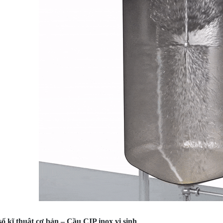
số kĩ thuật cơ bản – Cầu CIP inox vi sinh