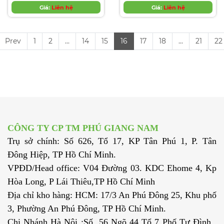
Giá:
Liên hệ
Giá:
Liên hệ
Prev
1
2
...
14
15
16
17
18
...
21
22
CÔNG TY CP TM PHÚ GIANG NAM
Trụ sở chính: Số 626, Tổ 17, KP Tân Phú 1, P. Tân
Đông Hiệp, TP Hồ Chí Minh.
VPĐD/Head office: V04 Đường 03. KDC Ehome 4, Kp
Hòa Long, P Lái Thiêu,TP Hồ Chí Minh
Địa chỉ kho hàng: HCM: 17/3 An Phú Đông 25, Khu phố
3, Phường An Phú Đông, TP Hồ Chí Minh.
Chi Nhánh Hà Nội :Số 56 Ngõ 44 Tổ 7 Phố Tư Đình ,