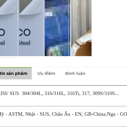
tin sản phẩm
Ưu điểm
Bình luận
SI/ SUS 304/304L, 316/316L, 316Ti, 317, 309S/310S...
ỹ - ASTM, Nhật - SUS, Châu Âu - EN, GB-China,Nga - GO