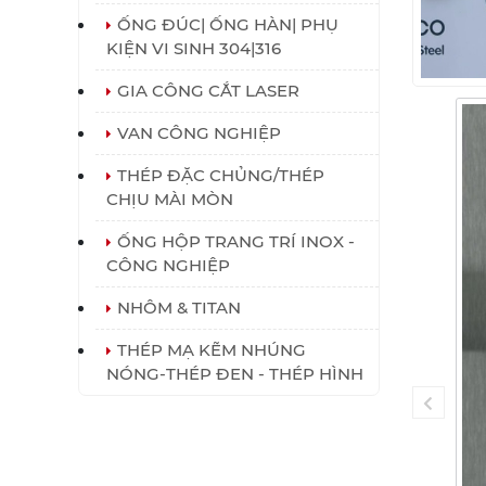
ỐNG ĐÚC| ỐNG HÀN| PHỤ
KIỆN VI SINH 304|316
GIA CÔNG CẮT LASER
VAN CÔNG NGHIỆP
THÉP ĐẶC CHỦNG/THÉP
CHỊU MÀI MÒN
ỐNG HỘP TRANG TRÍ INOX -
CÔNG NGHIỆP
NHÔM & TITAN
THÉP MẠ KẼM NHÚNG
NÓNG-THÉP ĐEN - THÉP HÌNH