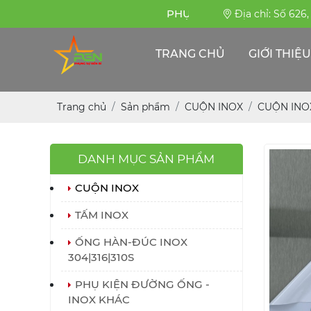
PHỤNG SỰ BỀN BỈ
Địa chỉ: Số 626
TRANG CHỦ
GIỚI THIỆU
Trang chủ
Sản phẩm
CUỘN INOX
CUỘN INO
DANH MỤC SẢN PHẨM
CUỘN INOX
TẤM INOX
ỐNG HÀN-ĐÚC INOX
304|316|310S
PHỤ KIỆN ĐƯỜNG ỐNG -
INOX KHÁC