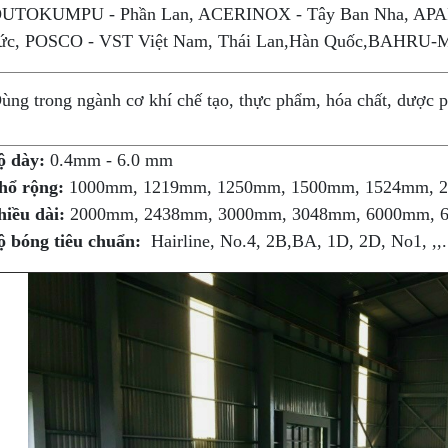
UTOKUMPU - Phần Lan, ACERINOX - Tây Ban Nha, APA
ức, POSCO - VST Việt Nam, Thái Lan,Hàn Quốc,BAHRU-Mal
ng trong ngành cơ khí chế tạo, thực phẩm, hóa chất, dược p
ộ dày:
0.4mm - 6.0 mm
hổ rộng:
1000mm, 1219mm, 1250mm, 1500mm, 1524mm, 
hiều dài:
2000mm, 2438mm, 3000mm, 3048mm, 6000mm, 6
ộ bóng tiêu chuẩn:
Hairline, No.4, 2B,BA, 1D, 2D, No1, ,,.