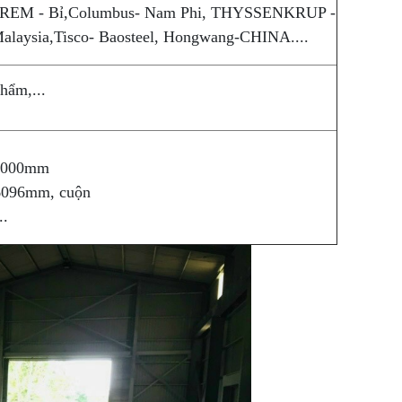
REM - Bỉ,Columbus- Nam Phi, THYSSENKRUP -
aysia,Tisco- Baosteel, Hongwang-CHINA....
hẩm,...
2000mm
096mm, cuộn
..