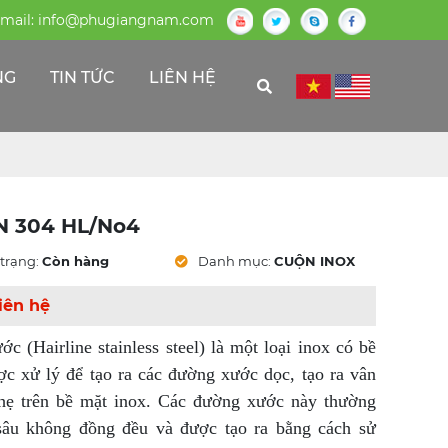
mail:
info@phugiangnam.com
NG
TIN TỨC
LIÊN HỆ
 304 HL/No4
trạng:
Còn hàng
Danh mục:
CUỘN INOX
iên hệ
ớc (Hairline stainless steel) là một loại inox có bề
c xử lý để tạo ra các đường xước dọc, tạo ra vân
hẹ trên bề mặt inox. Các đường xước này thường
sâu không đồng đều và được tạo ra bằng cách sử