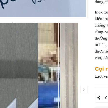
dụng cô
Inox xư
kiến tr
chống 
cùng v
thường 
tủ bếp,
được s
vào, cầ
Gọi 
Lượt xe
C