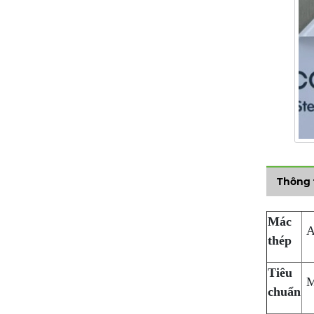
Thông 
Mác
AI
thép
Tiêu
M
chuẩn