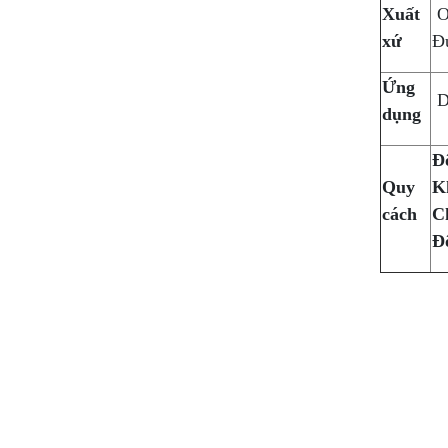
Xuất
O
xứ
Đ
Ứng
Dù
dụng
Đ
Quy
K
cách
C
Đ