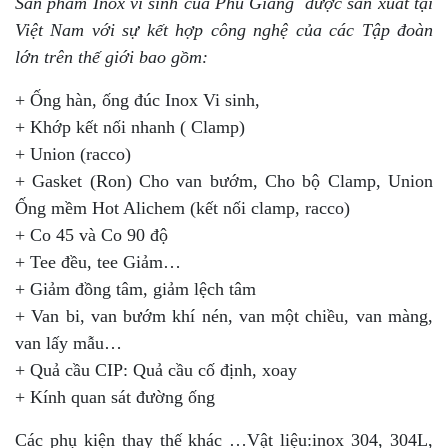
Sản phẩm Inox vi sinh của Phú Giang được sản xuất tại
Việt Nam với sự kết hợp công nghệ của các Tập đoàn
lớn trên thế giới bao gồm:
+ Ống hàn, ống đúc Inox Vi sinh,
+ Khớp kết nối nhanh ( Clamp)
+ Union (racco)
+ Gasket (Ron) Cho van bướm, Cho bộ Clamp, Union
Ống mềm Hot Alichem (kết nối clamp, racco)
+ Co 45 và Co 90 độ
+ Tee đều, tee Giảm…
+ Giảm đồng tâm, giảm lệch tâm
+ Van bi, van bướm khí nén, van một chiều, van màng,
van lấy mẫu…
+ Quả cầu CIP: Quả cầu cố định, xoay
+ Kính quan sát đường ống
Các phụ kiện thay thế khác …Vật liệu:inox 304, 304L,