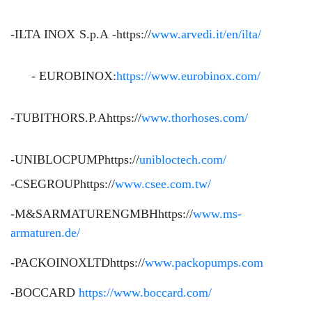
-ILTA INOX S.p.A -https://
www.arvedi.it/en/ilta/
- EUROBINOX:
https://www.eurobinox.com/
-TUBITHORS.P.Ahttps://
www.thorhoses.com/
-UNIBLOCPUMPhttps://
unibloctech.com/
-CSEGROUPhttps://
www.csee.com.tw/
-M&SARMATURENGMBHhttps://
www.ms-
armaturen.de/
-PACKOINOXLTDhttps://
www.packopumps.com
-BOCCARD
https://www.boccard.com/