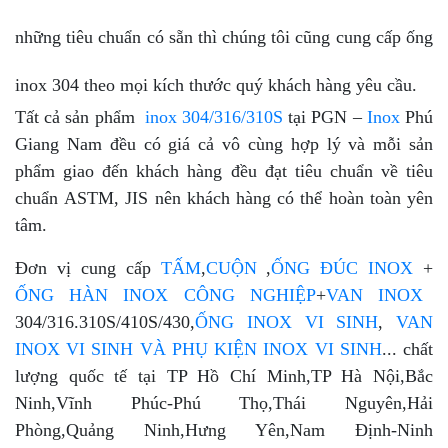
những tiêu chuẩn có sẵn thì chúng tôi cũng cung cấp ống
inox 304 theo mọi kích thước quý khách hàng yêu cầu.
Tất cả sản phẩm
inox 304/316/310S
tại PGN –
Inox
Phú
Giang Nam đều có giá cả vô cùng hợp lý và mỗi sản
phẩm giao đến khách hàng đều đạt tiêu chuẩn về tiêu
chuẩn ASTM, JIS nên khách hàng có thể hoàn toàn yên
tâm.
Đơn vị cung cấp
TẤM
,
CUỘN
,
ỐNG ĐÚC INOX
+
ỐNG HÀN INOX CÔNG NGHIỆP
+
VAN INOX
304/316.310S/410S/430,
ỐNG INOX VI SINH
,
VAN
INOX VI SINH VÀ PHỤ KIỆN INOX VI SINH
... chất
lượng quốc tế tại TP Hồ Chí Minh,TP Hà Nội,Bắc
Ninh,Vĩnh Phúc-Phú Thọ,Thái Nguyên,Hải
Phòng,Quảng Ninh,Hưng Yên,Nam Định-Ninh