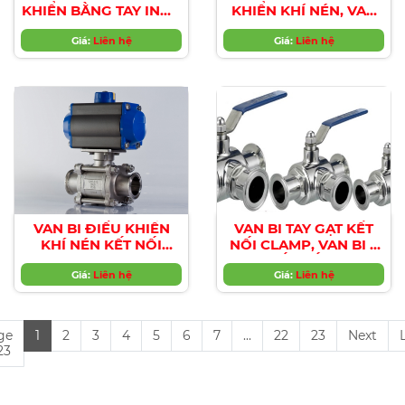
KHIỂN BẰNG TAY INOX
KHIỂN KHÍ NÉN, VAN
304, 316, DIAPHRAGM
MÀNG KHÍ NÉN INOX
VALVE, VAN MÀNG
Giá:
Liên hệ
Giá:
304/316
Liên hệ
THỰC PHẨM, VAN
MÀNG DƯỢC PHẨM,
VAN MÀNG VI SINH
VAN BI ĐIỀU KHIỂN
VAN BI TAY GẠT KẾT
KHÍ NÉN KẾT NỐI
NỐI CLAMP, VAN BI 3
CLAMP
THÂN KẾT NỐI CLAMP,
Giá:
Liên hệ
VAN BI VI SINH
Giá:
Liên hệ
ge
1
2
3
4
5
6
7
...
22
23
Next
 23