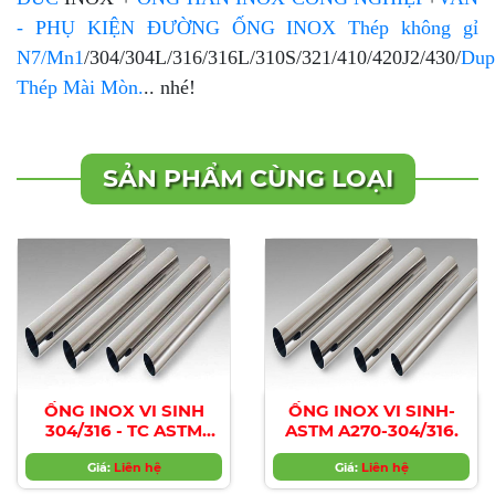
- PHỤ KIỆN ĐƯỜNG ỐNG INOX
Thép không gỉ
N7/Mn1
/304/304L/316/316L/310S/321/410/420J2/430/
Dup
Thép Mài Mòn.
.. nhé!
SẢN PHẨM CÙNG LOẠI
ỐNG INOX VI SINH
ỐNG INOX VI SINH-
304/316 - TC ASTM
ASTM A270-304/316.
A270 hàng nhập
khẩu,chính hãng,giá
Giá:
Liên hệ
Giá:
Liên hệ
tốt nhất.