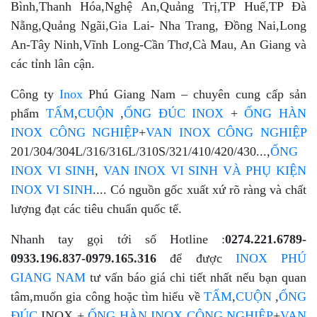
Bình,Thanh Hóa,Nghệ An,Quảng Trị,TP Huế,TP Đà
Nẵng,Quảng Ngãi,Gia Lai- Nha Trang, Đồng Nai,Long
An-Tây Ninh,Vĩnh Long-Cần Thơ,Cà Mau, An Giang và
các tỉnh lân cận.
Công ty
Inox
Phú Giang Nam – chuyên cung cấp sản
phẩm
TẤM
,
CUỘN
,
ỐNG ĐÚC INOX
+
ỐNG HÀN
INOX CÔNG NGHIỆP
+
VAN INOX CÔNG NGHIỆP
201/304/304L/316/316L/310S/321/410/420/430...,
ỐNG
INOX VI SINH
,
VAN INOX VI SINH VÀ PHỤ KIỆN
INOX VI SINH
.... Có nguồn gốc xuất xứ rõ ràng và chất
lượng đạt các tiêu chuẩn quốc tế.
Nhanh tay gọi tới số Hotline :
0274.221.6789-
0933.196.837-0979.165.316
để được
INOX PHÚ
GIANG NAM
tư vấn báo giá chi tiết nhất nếu bạn quan
tâm,muốn gia công hoặc tìm hiểu về
TẤM
,
CUỘN
,
ỐNG
ĐÚC
INOX +
ỐNG HÀN INOX CÔNG NGHIỆP
+
VAN