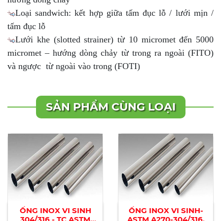
Loại sandwich: kết hợp giữa tấm đục lỗ / lưới mịn /
tấm đục lỗ
Lưới khe (slotted strainer) từ 10 micromet đến 5000
micromet – hướng dòng chảy từ trong ra ngoài (FITO)
và ngược từ ngoài vào trong (FOTI)
SẢN PHẨM CÙNG LOẠI
ỐNG INOX VI SINH
ỐNG INOX VI SINH-
304/316 - TC ASTM
ASTM A270-304/316.