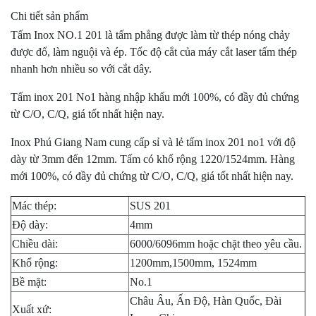
Chi tiết sản phẩm
Tấm Inox NO.1 201 là tấm phẳng được làm từ thép nóng chảy
được đổ, làm nguội và ép. Tốc độ cắt của máy cắt laser tấm thép
nhanh hơn nhiều so với cắt dây.
Tấm inox 201 No1 hàng nhập khẩu mới 100%, có đầy đủ chứng
từ C/O, C/Q, giá tốt nhất hiện nay.
Inox Phú Giang Nam cung cấp sỉ và lẻ tấm inox 201 no1 với độ
dày từ 3mm đến 12mm. Tấm có khổ rộng 1220/1524mm. Hàng
mới 100%, có đầy đủ chứng từ C/O, C/Q, giá tốt nhất hiện nay.
Mác thép:
SUS 201
Độ dày:
4mm
Chiều dài:
6000/6096mm hoặc chặt theo yêu cầu.
Khổ rộng:
1200mm,1500mm, 1524mm
Bề mặt:
No.1
Châu Âu, Ấn Độ, Hàn Quốc, Đài
Xuất xứ: