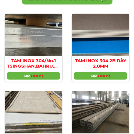
TẤM INOX 304/No.1
TẤM INOX 304 2B DÀY
TSINGSHAN,BAHRU,COMLUMBUS,
2.0MM
Outo
Kumpu,CHINA,HÀN
Giá:
Liên hệ
Giá:
Liên hệ
QUÓC,ĐÀI LOAN