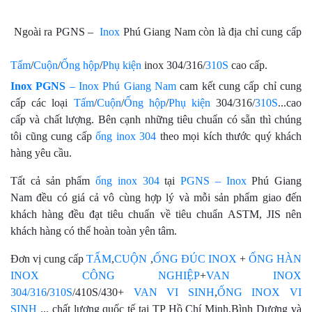
Ngoài ra PGNS –
Inox
Phú Giang Nam còn là địa chỉ cung cấp
Tấm
/
Cuộn
/
Ống hộp
/
Phụ kiện
inox 304/316/
310S
cao cấp.
Inox PGNS
– Inox Phú Giang Nam
cam kết cung cấp chỉ cung
cấp các loại
Tấm
/
Cuộn
/
Ống hộp
/
Phụ kiện
304/316/
310S
...cao
cấp và chất lượng. Bên cạnh những tiêu chuẩn có sẵn thì chúng
tôi cũng cung cấp
ống inox 304
theo mọi kích thước quý khách
hàng yêu cầu.
Tất cả sản phẩm
ống inox 304
tại
PGNS –
Inox
Phú Giang
Nam đều có giá cả vô cùng hợp lý và mỗi sản phẩm giao đến
khách hàng đều đạt tiêu chuẩn về tiêu chuẩn ASTM, JIS nên
khách hàng có thể hoàn toàn yên tâm.
Đơn vị cung cấp
TẤM
,
CUỘN
,
ỐNG ĐÚC INOX
+
ỐNG HÀN
INOX CÔNG NGHIỆP
+
VAN INOX
304/316
/
310S
/410S/430+
VAN VI SINH
,
ỐNG INOX VI
SINH
... chất lượng quốc tế tại TP Hồ Chí Minh,Bình Dương và