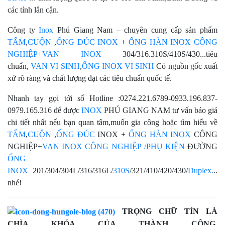
các tỉnh lân cận.
Công ty
Inox
Phú Giang Nam – chuyên cung cấp sản phẩm
TẤM
,
CUỘN
,
ỐNG ĐÚC INOX
+
ỐNG HÀN INOX CÔNG
NGHIỆP
+
VAN INOX
304/316.310S/410S/430...tiêu
chuẩn,
VAN VI SINH
,
ỐNG INOX VI SINH
Có nguồn gốc xuất
xứ rõ ràng và chất lượng đạt các tiêu chuẩn quốc tế.
Nhanh tay gọi tới số Hotline :0274.221.6789-0933.196.837-
0979.165.316 để được
INOX
PHÚ GIANG NAM tư vấn báo giá
chi tiết nhất nếu bạn quan tâm,muốn gia công hoặc tìm hiểu về
TẤM
,
CUỘN
,
ỐNG ĐÚC
INOX +
ỐNG HÀN INOX
CÔNG
NGHIỆP+
VAN INOX CÔNG NGHIỆP
/PHỤ KIỆN
ĐƯỜNG
ỐNG
INOX
201/304/304L/316/316L/
310S
/321/410/420/430/
Duplex.
..
nhé!
TRỌNG CHỮ
TÍN LÀ
CHÌA KHÓA CỦA THÀNH CÔNG