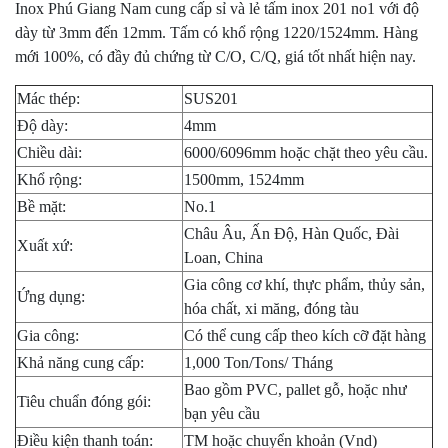
Inox Phú Giang Nam cung cấp sỉ và lẻ tấm inox 201 no1 với độ
dày từ 3mm đến 12mm. Tấm có khổ rộng 1220/1524mm. Hàng
mới 100%, có đầy đủ chứng từ C/O, C/Q, giá tốt nhất hiện nay.
Mác thép:
SUS201
Độ dày:
4mm
Chiều dài:
6000/6096mm hoặc chặt theo yêu cầu.
Khổ rộng:
1500mm, 1524mm
Bề mặt:
No.1
Châu Âu, Ấn Độ, Hàn Quốc, Đài
Xuất xứ:
Loan, China
Gia công cơ khí, thực phẩm, thủy sản,
Ứng dụng:
hóa chất, xi măng, đóng tàu
Gia công:
Có thể cung cấp theo kích cỡ đặt hàng
Khả năng cung cấp:
1,000 Ton/Tons/ Tháng
Bao gồm PVC, pallet gỗ, hoặc như
Tiêu chuẩn đóng gói:
bạn yêu cầu
Điều kiện thanh toán:
TM hoặc chuyển khoản (Vnd)