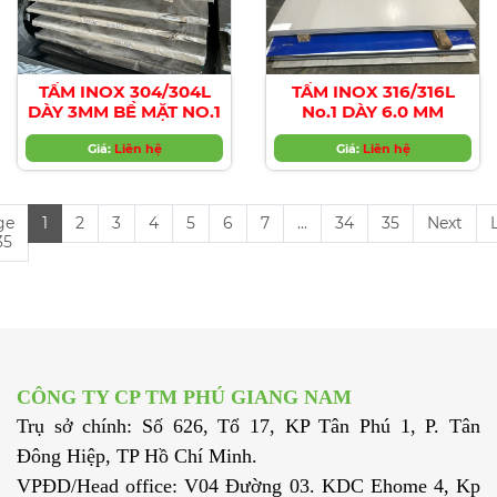
TẤM INOX 304/304L
TẤM INOX 316/316L
DÀY 3MM BỀ MẶT NO.1
No.1 DÀY 6.0 MM
Giá:
Liên hệ
Giá:
Liên hệ
ge
1
2
3
4
5
6
7
...
34
35
Next
35
CÔNG TY CP TM PHÚ GIANG NAM
Trụ sở chính: Số 626, Tổ 17, KP Tân Phú 1, P. Tân
Đông Hiệp, TP Hồ Chí Minh.
VPĐD/Head office: V04 Đường 03. KDC Ehome 4, Kp