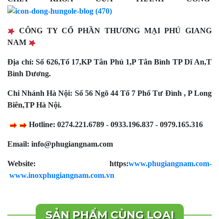
CÔNG TY CỔ PHẦN THƯƠNG MẠI PHÚ GIANG
NAM
Địa chỉ: Số 626,Tổ 17,KP Tân Phú 1,P Tân Bình TP Dĩ An,T
Bình Dương.
Chi Nhánh Hà Nội:
Số 56 Ngõ 44 Tổ 7 Phố Tư Đình , P Long
Biên,TP Hà Nội.
Hotline: 0274.221.6789 - 0933.196.837 - 0979.165.316
Email: info@phugiangnam.com
Website: https:
www.phugiangnam.com-
www.inoxphugiangnam.com.vn
SẢN PHẨM CÙNG LOẠI