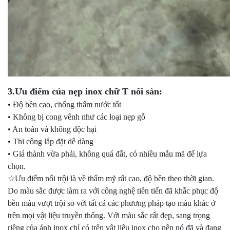
3.Ưu điểm của nẹp inox chữ T nối sàn:
• Độ bền cao, chống thấm nước tốt
• Không bị cong vênh như các loại nẹp gỗ
• An toàn và không độc hại
• Thi công lắp đặt dễ dàng
• Giá thành vừa phải, không quá đắt, có nhiều mẫu mã để lựa
chọn.
☆Ưu điểm nổi trội là về thẩm mỹ rất cao, độ bền theo thời gian.
Do màu sắc được làm ra với công nghệ tiên tiến đã khắc phục độ
bền màu vượt trội so với tất cả các phương pháp tạo màu khác ở
trên mọi vật liệu truyền thống. Với màu sắc rất đẹp, sang trọng
riêng của ánh inox chỉ có trên vật liệu inox cho nên nó đã và đang