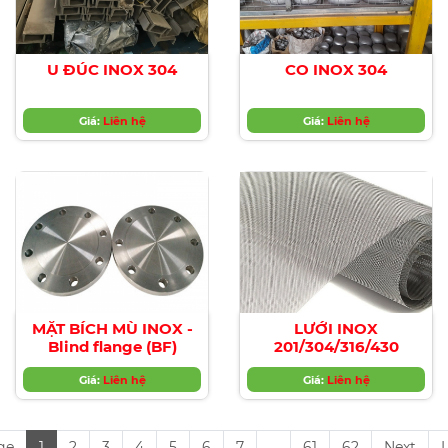
U ĐÚC INOX 304
CO INOX 304
Giá:
Liên hệ
Giá:
Liên hệ
MẶT BÍCH MÙ INOX -
LƯỚI INOX
Blind flange (BF)
201/304/316/430
Giá:
Liên hệ
Giá:
Liên hệ
ge
1
2
3
4
5
6
7
...
61
62
Next