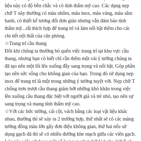
liệu này có độ bền chắc và có tính thẩm mỹ cao. Các dạng nẹp
chữ T này thường có màu nhôm, màu inox, màu vàng, màu sâm
banh, có thiết kế tương đối đơn giản nhưng vẫn đảm bảo tính
thẩm mỹ...rất thích hợp để trang trí và làm nổi bật thêm cho các
chi tiết nội thất của căn phòng.
☆Trang trí cầu thang
Đôi khi chúng ta thường bỏ quên việc trang trí tại khu vực cầu
thang, nhưng bạn có biết chỉ cần thêm một vài ý tưởng chúng ta
đã tạo nên một lối lên xuống đầy sang trọng và nổi bật. Góp phần
tạo nên sức sống cho không gian của bạn. Trong đó sử dụng nẹp
inox để trang trí là một trong những ý tưởng tuyệt vời. Nẹp chữ T
chống trơn trượt cầu thang giảm bớt những khó khăn trong việc
lên xuống cầu thang đặc biệt với người già và trẻ nhỏ, tạo nên sự
sang trọng và mang tính thẩm mỹ cao.
☆Với các bức tường, cái cột, vách bằng các loại vật liệu khác
nhau, thường thì sẽ xảy ra 2 trường hợp, thứ nhất sẽ có các mảng
tường đồng màu lớn gây đơn điệu không gian, thứ hai nếu sử
dụng gạch đá thì sẽ có nhiều đường khe mạch giữa các viên gạch.