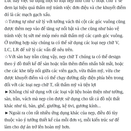
Lúc này việc sử dụng một số loại nẹp như chữ U hoặc chữ T sẽ
đem lại hiệu quả thẩm mỹ tránh việc đơn điệu và che khuyết điểm
đó là các mạch gạch xấu.
☆Tương tự như xử lý với tường vách thì cột các góc vuông cũng
được thêm nẹp vào để tăng sự nổi bật và che cũng như bảo vệ
tránh việc bị sứt mẻ móp méo mất thẩm mỹ các cạnh góc vuông.
Ở trường hợp này chúng ta có thể sử dụng các loại nẹp chữ V,
LC, LR để xử lý các vấn đề nêu trên.
☆Với sàn hay trần cũng vậy, nẹp chữ T chúng ta có thể design
theo ý đồ thiết kế để sàn hoặc trần thêm điểm nhấn bắt mắt, hoặc
che các khe tiếp nối giữa các viên gạch, vừa thẩm mỹ, vừa che
được khuyết điểm và có thể chạy đường dây điện phía bên trong
đối với các loại nẹp chữ T, rất thẩm mỹ và tiện lợi
►Không chỉ sử dụng với các loại vật liệu hoàn thiện như tường,
sàn, trần, vách mà nẹp còn được sử dụng cho tất cả đồ nội thất
khác như tủ, bàn, ghế, giường, kệ tivi, gương kính...
►Ngoài ra còn rất nhiều ứng dụng khác của nẹp, điều đó tùy
thuộc vào ý tưởng thiết kế của mỗi đơn vị, mỗi kiến trúc sư để
làm cho dự án trở lên hoàn mỹ hơn.