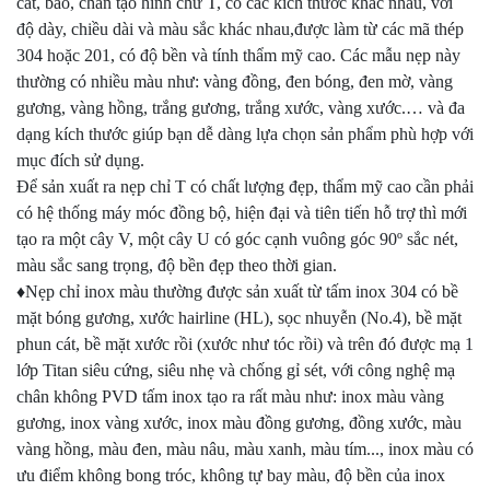
cắt, bào, chấn tạo hình chữ T, có các kích thước khác nhau, với
độ dày, chiều dài và màu sắc khác nhau,được làm từ các mã thép
304 hoặc 201, có độ bền và tính thẩm mỹ cao. Các mẫu nẹp này
thường có nhiều màu như: vàng đồng, đen bóng, đen mờ, vàng
gương, vàng hồng, trắng gương, trắng xước, vàng xước.… và đa
dạng kích thước giúp bạn dễ dàng lựa chọn sản phẩm phù hợp với
mục đích sử dụng.
Để sản xuất ra nẹp chỉ T có chất lượng đẹp, thẩm mỹ cao cần phải
có hệ thống máy móc đồng bộ, hiện đại và tiên tiến hỗ trợ thì mới
tạo ra một cây V, một cây U có góc cạnh vuông góc 90º sắc nét,
màu sắc sang trọng, độ bền đẹp theo thời gian.
♦Nẹp chỉ inox màu thường được sản xuất từ tấm inox 304 có bề
mặt bóng gương, xước hairline (HL), sọc nhuyễn (No.4), bề mặt
phun cát, bề mặt xước rồi (xước như tóc rồi) và trên đó được mạ 1
lớp Titan siêu cứng, siêu nhẹ và chống gỉ sét, với công nghệ mạ
chân không PVD tấm inox tạo ra rất màu như: inox màu vàng
gương, inox vàng xước, inox màu đồng gương, đồng xước, màu
vàng hồng, màu đen, màu nâu, màu xanh, màu tím..., inox màu có
ưu điểm không bong tróc, không tự bay màu, độ bền của inox