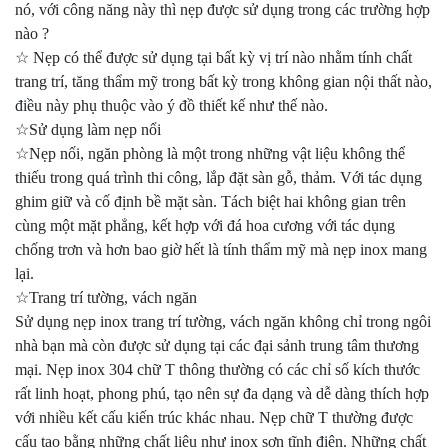
nó, với công năng này thì nẹp được sử dụng trong các trường hợp
nào ?
☆ Nẹp có thể được sử dụng tại bất kỳ vị trí nào nhằm tính chất
trang trí, tăng thẩm mỹ trong bất kỳ trong không gian nội thất nào,
điều này phụ thuộc vào ý đồ thiết kế như thế nào.
☆Sử dụng làm nẹp nổi
☆Nẹp nối, ngăn phòng là một trong những vật liệu không thể
thiếu trong quá trình thi công, lắp đặt sàn gỗ, thảm. Với tác dụng
ghim giữ và cố định bề mặt sàn. Tách biệt hai không gian trên
cùng một mặt phẳng, kết hợp với đá hoa cương với tác dụng
chống trơn và hơn bao giờ hết là tính thẩm mỹ mà nẹp inox mang
lại.
☆Trang trí tường, vách ngăn
Sử dụng nẹp inox trang trí tường, vách ngăn không chỉ trong ngôi
nhà bạn mà còn được sử dụng tại các đại sảnh trung tâm thương
mại. Nẹp inox 304 chữ T thông thường có các chỉ số kích thước
rất linh hoạt, phong phú, tạo nên sự đa dạng và dễ dàng thích hợp
với nhiều kết cấu kiến trúc khác nhau. Nẹp chữ T thường được
cấu tạo bằng những chất liệu như inox sơn tĩnh điện. Những chất