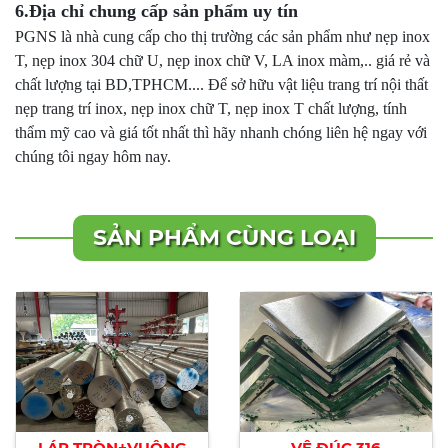
6.Địa chỉ chung cấp sản phẩm uy tín
PGNS là nhà cung cấp cho thị trường các sản phẩm như nẹp inox
T, nẹp inox 304 chữ U, nẹp inox chữ V, LA inox màm,.. giá rẻ và
chất lượng tại BD,TPHCM.... Để sở hữu vật liệu trang trí nội thất
nẹp trang trí inox, nẹp inox chữ T, nẹp inox T chất lượng, tính
thẩm mỹ cao và giá tốt nhất thì hãy nhanh chóng liên hệ ngay với
chúng tôi ngay hôm nay.
SẢN PHẨM CÙNG LOẠI
LÁP TRÒN+VUÔNG
VÊ ĐÚC 316