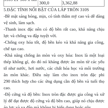
300,0
3,362,88
5.ĐẶC TÍNH NỔI BẬT CỦA LÁP TRÒN 310S
-Bề mặt sáng bóng, mịn, có tính thẩm mỹ cao và dễ dàng
vệ sinh, làm sạch.
-Thanh inox đặc nên có độ bền rất cao, khả năng chịu
lực và chống va đập tuyệt vời.
-Chống oxy hóa tốt, độ bền kéo và khả năng gia công,
chế tạo cao.
-Khả năng chống ăn mòn và oxy hóa: Inox là một loại
thép không gỉ, do đó nó kháng được ăn mòn từ các yếu
tố như nước, hơi nước, các chất hóa học và môi trường
ăn mòn khác. Điều này làm cho inox tròn đặc phi
290 thích hợp cho các ứng dụng cần độ bền và tuổi thọ
cao.
-Độ cứng và độ bền: Inox tròn đặc được gia công và xử
lý để đạt được độ cứng và độ bền cao, giúp nó chịu được
áp lực và va đập mà không bị biến dạng hoặc gãy.