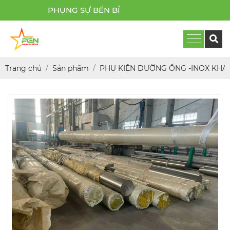
PHỤNG SỰ BỀN BỈ
Trang chủ
Sản phẩm
PHỤ KIỆN ĐƯỜNG ỐNG -INOX KHÁ