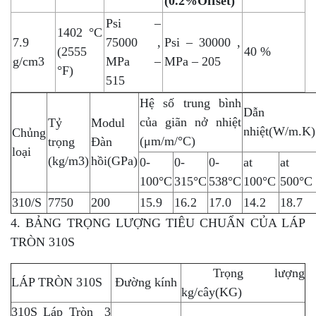
(0.2%Offset)
Psi –
1402 °C
7.9
75000 ,
Psi – 30000 ,
(2555
40 %
g/cm3
MPa –
MPa – 205
°F)
515
Hệ số trung bình
Dẫn
của giãn nở nhiệt
Tỷ
Modul
nhiệt(W/m.K)
Chủng
(μm/m/°C)
trọng
Đàn
loại
(kg/m3)
hồi(GPa)
0-
0-
0-
at
at
100°C
315°C
538°C
100°C
500°C
310/S
7750
200
15.9
16.2
17.0
14.2
18.7
4. BẢNG TRỌNG LƯỢNG TIÊU CHUẨN CỦA LÁP
TRÒN 310S
Trọng lượng
LÁP TRÒN 310S
Đường kính
kg/cây(KG)
310S Láp Tròn 3