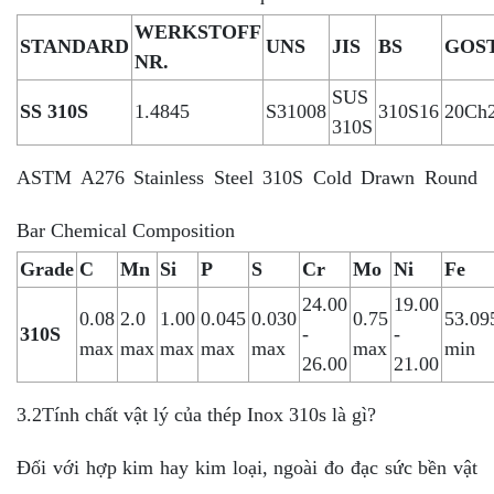
WERKSTOFF
STANDARD
UNS
JIS
BS
GOS
NR.
SUS
SS 310S
1.4845
S31008
310S16
20Ch
310S
ASTM A276 Stainless Steel 310S Cold Drawn Round
Bar Chemical Composition
Grade
C
Mn
Si
P
S
Cr
Mo
Ni
Fe
24.00
19.00
0.08
2.0
1.00
0.045
0.030
0.75
53.09
310S
-
-
max
max
max
max
max
max
min
26.00
21.00
3.2Tính chất vật lý của thép Inox 310s là gì?
Đối với hợp kim hay kim loại, ngoài đo đạc sức bền vật