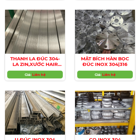
THANH LA ĐÚC 304-
MẶT BÍCH HÀN BỌC
LA ZIN,XƯỚC HAIR
ĐÚC INOX 304|316
LINE/No.1
Giá:
Liên hệ
Giá:
Liên hệ
U ĐÚC INOX 304
CO INOX 304