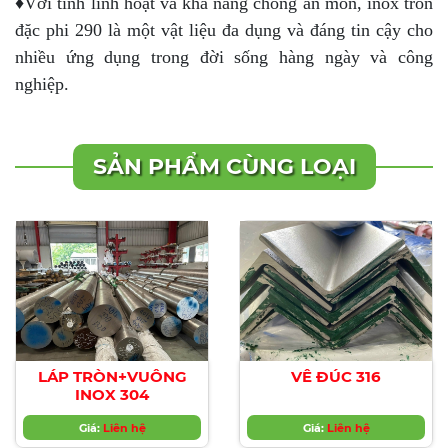
♦Với tính linh hoạt và khả năng chống ăn mòn, inox tròn
đặc phi 290 là một vật liệu đa dụng và đáng tin cậy cho
nhiều ứng dụng trong đời sống hàng ngày và công
nghiệp.
SẢN PHẨM CÙNG LOẠI
LÁP TRÒN+VUÔNG
VÊ ĐÚC 316
INOX 304
Giá:
Liên hệ
Giá:
Liên hệ