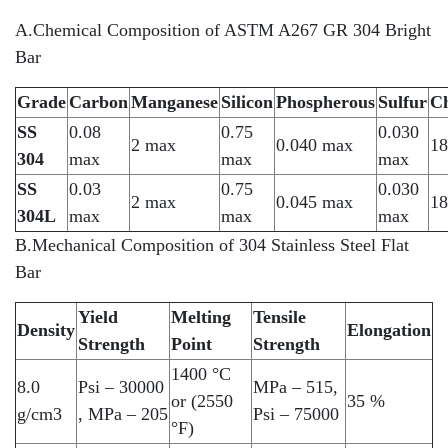
A.Chemical Composition of ASTM A267 GR 304 Bright
Bar
Grade
Carbon
Manganese
Silicon
Phospherous
Sulfur
C
SS
0.08
0.75
0.030
2 max
0.040 max
18
304
max
max
max
SS
0.03
0.75
0.030
2 max
0.045 max
18
304L
max
max
max
B.Mechanical Composition of 304 Stainless Steel Flat
Bar
Yield
Melting
Tensile
Density
Elongation
Strength
Point
Strength
1400 °C
8.0
Psi – 30000
MPa – 515,
or (2550
35 %
g/cm3
, MPa – 205
Psi – 75000
°F)