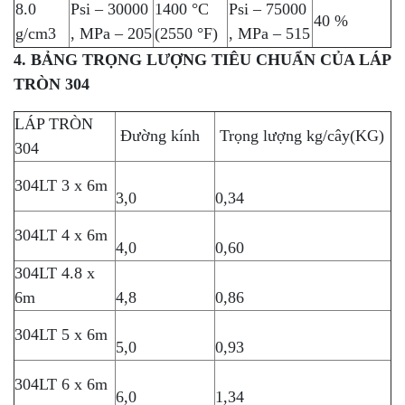
8.0
Psi – 30000
1400 °C
Psi – 75000
40 %
g/cm3
, MPa – 205
(2550 °F)
, MPa – 515
4. BẢNG TRỌNG LƯỢNG TIÊU CHUẨN CỦA LÁP
TRÒN 304
LÁP TRÒN
Đường kính
Trọng lượng kg/cây(KG)
304
304LT 3 x 6m
3,0
0,34
304LT 4 x 6m
4,0
0,60
304LT 4.8 x
6m
4,8
0,86
304LT 5 x 6m
5,0
0,93
304LT 6 x 6m
6,0
1,34