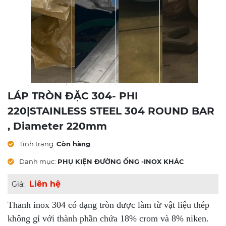
LÁP TRÒN ĐẶC 304- PHI
220|STAINLESS STEEL 304 ROUND BAR
, Diameter 220mm
Tình trạng:
Còn hàng
Danh mục:
PHỤ KIỆN ĐƯỜNG ỐNG -INOX KHÁC
Liên hệ
Giá:
Thanh inox 304 có dạng tròn được làm từ vật liệu thép
không gỉ với thành phần chứa 18% crom và 8% niken.