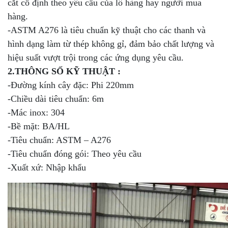
cắt cố định theo yêu cầu của lô hàng hay người mua
hàng.
-ASTM A276 là tiêu chuẩn kỹ thuật cho các thanh và
hình dạng làm từ thép không gỉ, đảm bảo chất lượng và
hiệu suất vượt trội trong các ứng dụng yêu cầu.
2.THÔNG SỐ KỸ THUẬT :
-Đường kính cây đặc: Phi 220mm
-Chiều dài tiêu chuẩn: 6m
-Mác inox: 304
-Bề mặt: BA/HL
-Tiêu chuẩn: ASTM – A276
-Tiêu chuẩn đóng gói: Theo yêu cầu
-Xuất xứ: Nhập khẩu