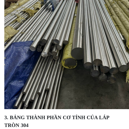
3. BẢNG THÀNH PHẦN CƠ TÍNH CỦA LÁP
TRÒN 304