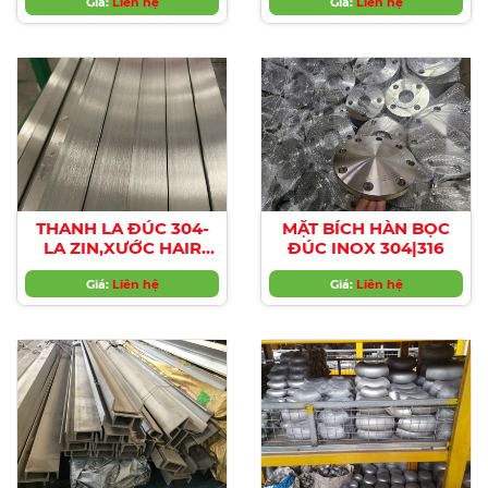
Giá:
Liên hệ
Giá:
Liên hệ
THANH LA ĐÚC 304-
MẶT BÍCH HÀN BỌC
LA ZIN,XƯỚC HAIR
ĐÚC INOX 304|316
LINE/No.1
Giá:
Liên hệ
Giá:
Liên hệ