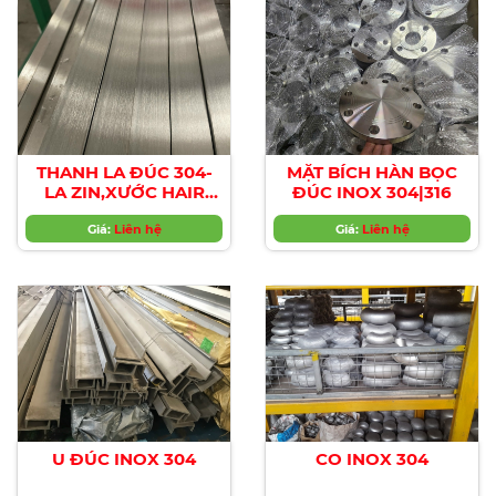
THANH LA ĐÚC 304-
MẶT BÍCH HÀN BỌC
LA ZIN,XƯỚC HAIR
ĐÚC INOX 304|316
LINE/No.1
Giá:
Liên hệ
Giá:
Liên hệ
U ĐÚC INOX 304
CO INOX 304