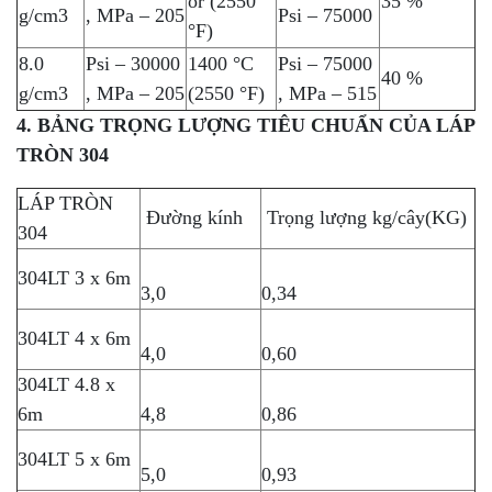
or (2550
35 %
g/cm3
, MPa – 205
Psi – 75000
°F)
8.0
Psi – 30000
1400 °C
Psi – 75000
40 %
g/cm3
, MPa – 205
(2550 °F)
, MPa – 515
4. BẢNG TRỌNG LƯỢNG TIÊU CHUẨN CỦA LÁP
TRÒN 304
LÁP TRÒN
Đường kính
Trọng lượng kg/cây(KG)
304
304LT 3 x 6m
3,0
0,34
304LT 4 x 6m
4,0
0,60
304LT 4.8 x
6m
4,8
0,86
304LT 5 x 6m
5,0
0,93