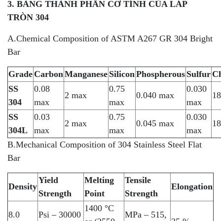
3. BẢNG THÀNH PHẦN CƠ TÍNH CỦA LÁP
TRÒN 304
A.Chemical Composition of ASTM A267 GR 304 Bright
Bar
Grade
Carbon
Manganese
Silicon
Phospherous
Sulfur
C
SS
0.08
0.75
0.030
2 max
0.040 max
18
304
max
max
max
SS
0.03
0.75
0.030
2 max
0.045 max
18
304L
max
max
max
B.Mechanical Composition of 304 Stainless Steel Flat
Bar
Yield
Melting
Tensile
Density
Elongation
Strength
Point
Strength
1400 °C
8.0
Psi – 30000
MPa – 515,