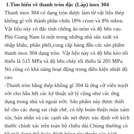
1.Tìm hiểu về thanh tròn đặc (Láp) inox 304
Thanh inox 304 có dạng tròn được làm từ vật liệu thép
không gỉ với thành phần chứa 18% crom và 8% niken.
Vật liệu này có đặc tính chống ăn mòn và độ bền cao.
Phú Giang Nam là một trong những nhà sản xuất và
nhập khẩu, phân phối,cung cấp hàng đầu các sản phẩm
thanh inox 304 dạng tròn. Vật liệu này có độ bền kéo tối
thiểu là 515 MPa và độ bền chảy tối thiểu là 205 MPa.
Nó cũng có khả năng hoạt động trong điều kiện nhiệt độ
cao.
-Thanh tròn bằng thép không gỉ 304 là ứng cử viên tuyệt
vời cho hầu hết các kỹ thuật xử lý cũng như các ứng
dụng trong nhà và ngoài trời. Sản phẩm này được thiết
kế cho các dung sai chặt chẽ, có lớp hoàn thiện màu xám
xỉn, bán nhẵn và các cạnh sắc nét được xác định với kích
thước chính xác trên toàn bộ chiều dài.Chúng thường có
bề mặt dạng thô hoặc đánh bóng tùy thuộc vào kích