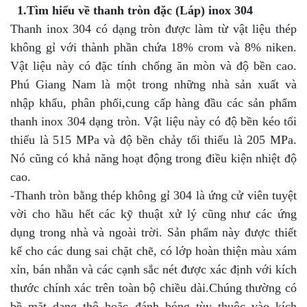
1.Tìm hiểu về thanh tròn đặc (Láp) inox 304
Thanh inox 304 có dạng tròn được làm từ vật liệu thép
không gỉ với thành phần chứa 18% crom và 8% niken.
Vật liệu này có đặc tính chống ăn mòn và độ bền cao.
Phú Giang Nam là một trong những nhà sản xuất và
nhập khẩu, phân phối,cung cấp hàng đầu các sản phẩm
thanh inox 304 dạng tròn. Vật liệu này có độ bền kéo tối
thiểu là 515 MPa và độ bền chảy tối thiểu là 205 MPa.
Nó cũng có khả năng hoạt động trong điều kiện nhiệt độ
cao.
-Thanh tròn bằng thép không gỉ 304 là ứng cử viên tuyệt
vời cho hầu hết các kỹ thuật xử lý cũng như các ứng
dụng trong nhà và ngoài trời. Sản phẩm này được thiết
kế cho các dung sai chặt chẽ, có lớp hoàn thiện màu xám
xỉn, bán nhẵn và các cạnh sắc nét được xác định với kích
thước chính xác trên toàn bộ chiều dài.Chúng thường có
bề mặt dạng thô hoặc đánh bóng tùy thuộc vào kích