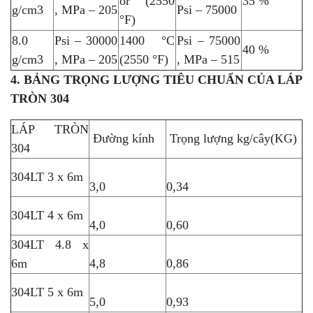
or (2550
35 %
g/cm3
, MPa – 205
Psi – 75000
°F)
8.0
Psi – 30000
1400 °C
Psi – 75000
40 %
g/cm3
, MPa – 205
(2550 °F)
, MPa – 515
4. BẢNG TRỌNG LƯỢNG TIÊU CHUẨN CỦA LÁP
TRÒN 304
LÁP TRÒN
Đường kính
Trọng lượng kg/cây(KG)
304
304LT 3 x 6m
3,0
0,34
304LT 4 x 6m
4,0
0,60
304LT 4.8 x
6m
4,8
0,86
304LT 5 x 6m
5,0
0,93