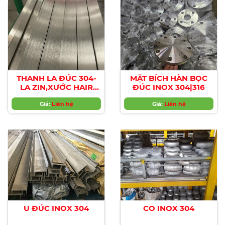
THANH LA ĐÚC 304-
MẶT BÍCH HÀN BỌC
LA ZIN,XƯỚC HAIR
ĐÚC INOX 304|316
LINE/No.1
Giá:
Liên hệ
Giá:
Liên hệ
U ĐÚC INOX 304
CO INOX 304