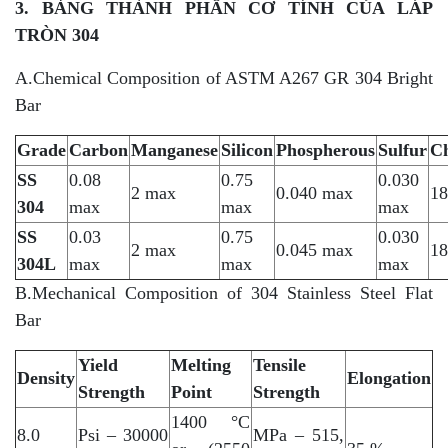
3. BẢNG THÀNH PHẦN CƠ TÍNH CỦA LÁP
TRÒN 304
A.Chemical Composition of ASTM A267 GR 304 Bright
Bar
Grade
Carbon
Manganese
Silicon
Phospherous
Sulfur
C
SS
0.08
0.75
0.030
2 max
0.040 max
18
304
max
max
max
SS
0.03
0.75
0.030
2 max
0.045 max
18
304L
max
max
max
B.Mechanical Composition of 304 Stainless Steel Flat
Bar
Yield
Melting
Tensile
Density
Elongation
Strength
Point
Strength
1400 °C
8.0
Psi – 30000
MPa – 515,