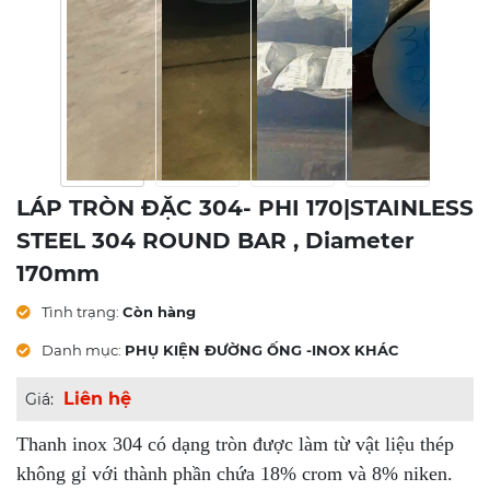
LÁP TRÒN ĐẶC 304- PHI 170|STAINLESS
STEEL 304 ROUND BAR , Diameter
170mm
Tình trạng:
Còn hàng
Danh mục:
PHỤ KIỆN ĐƯỜNG ỐNG -INOX KHÁC
Liên hệ
Giá:
Thanh inox 304 có dạng tròn được làm từ vật liệu thép
không gỉ với thành phần chứa 18% crom và 8% niken.