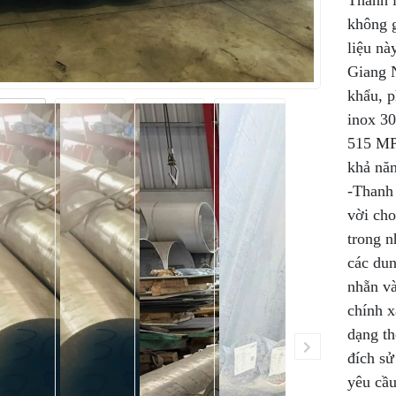
Thanh i
không 
liệu nà
Giang 
khẩu, p
inox 30
515 MPa
khả năn
-Thanh 
vời cho
trong n
các dun
nhẵn và
chính x
dạng th
đích sử
yêu cầ