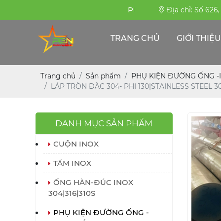
PHỤNG SỰ BỀN BỈ
Địa chỉ: Số 626
TRANG CHỦ
GIỚI THIỆU
Trang chủ
Sản phẩm
PHỤ KIỆN ĐƯỜNG ỐNG -
LÁP TRÒN ĐẶC 304- PHI 130|STAINLESS STEEL 
DANH MỤC SẢN PHẨM
CUỘN INOX
TẤM INOX
ỐNG HÀN-ĐÚC INOX
304|316|310S
PHỤ KIỆN ĐƯỜNG ỐNG -