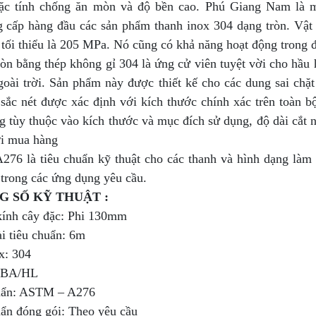
ặc tính chống ăn mòn và độ bền cao. Phú Giang Nam là m
g cấp hàng đầu các sản phẩm thanh inox 304 dạng tròn. Vật 
tối thiểu là 205 MPa. Nó cũng có khả năng hoạt động trong đ
òn bằng thép không gỉ 304 là ứng cử viên tuyệt vời cho hầu 
goài trời. Sản phẩm này được thiết kế cho các dung sai chặ
 sắc nét được xác định với kích thước chính xác trên toàn 
 tùy thuộc vào kích thước và mục đích sử dụng, độ dài cắt n
i mua hàng
76 là tiêu chuẩn kỹ thuật cho các thanh và hình dạng làm 
 trong các ứng dụng yêu cầu.
G SỐ KỸ THUẬT :
ính cây đặc: Phi 130mm
i tiêu chuẩn: 6m
x: 304
: BA/HL
uẩn: ASTM – A276
uẩn đóng gói: Theo yêu cầu