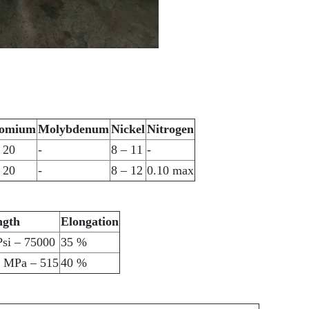
omium
Molybdenum
Nickel
Nitrogen
 20
-
8 – 11
-
 20
-
8 – 12
0.10 max
ngth
Elongation
si – 75000
35 %
, MPa – 515
40 %