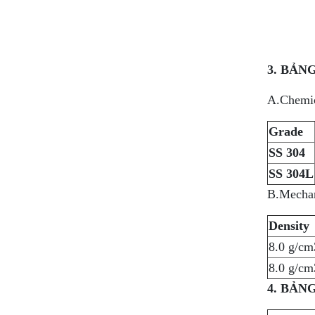
3. BẢN
A.Chemic
Grade
SS 304
SS 304L
B.Mechani
Density
8.0 g/cm
8.0 g/cm
4. BẢN