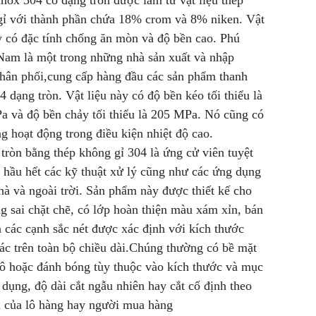
nox 304 có dạng tròn được làm từ vật liệu thép
gỉ với thành phần chứa 18% crom và 8% niken. Vật
y có đặc tính chống ăn mòn và độ bền cao. Phú
Nam là một trong những nhà sản xuất và nhập
hân phối,cung cấp hàng đầu các sản phẩm thanh
4 dạng tròn. Vật liệu này có độ bền kéo tối thiểu là
 và độ bền chảy tối thiểu là 205 MPa. Nó cũng có
g hoạt động trong điều kiện nhiệt độ cao.
tròn bằng thép không gỉ 304 là ứng cử viên tuyệt
 hầu hết các kỹ thuật xử lý cũng như các ứng dụng
hà và ngoài trời. Sản phẩm này được thiết kế cho
g sai chặt chẽ, có lớp hoàn thiện màu xám xỉn, bán
 các cạnh sắc nét được xác định với kích thước
ác trên toàn bộ chiều dài.Chúng thường có bề mặt
ô hoặc đánh bóng tùy thuộc vào kích thước và mục
 dụng, độ dài cắt ngẫu nhiên hay cắt cố định theo
u của lô hàng hay người mua hàng