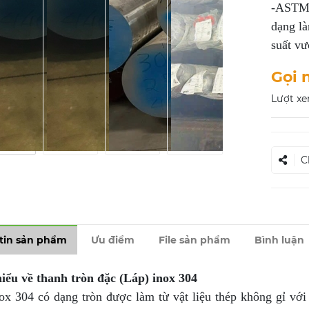
-ASTM A
dạng là
suất vư
Gọi 
Lượt xe
C
tin sản phẩm
Ưu điểm
File sản phẩm
Bình luận
ểu về thanh tròn đặc (Láp) inox 304
ox 304 có dạng tròn được làm từ vật liệu thép không gỉ vớ