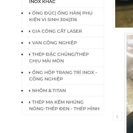
INOX KHÁC
ỐNG ĐÚC| ỐNG HÀN| PHỤ
KIỆN VI SINH 304|316
GIA CÔNG CẮT LASER
VAN CÔNG NGHIỆP
THÉP ĐẶC CHỦNG/THÉP
CHỊU MÀI MÒN
ỐNG HỘP TRANG TRÍ INOX -
CÔNG NGHIỆP
NHÔM & TITAN
THÉP MẠ KẼM NHÚNG
NÓNG-THÉP ĐEN - THÉP HÌNH