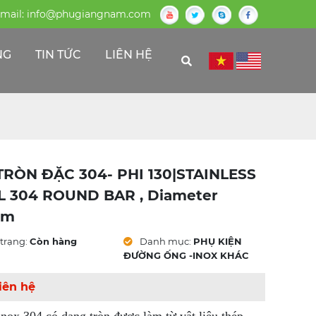
mail:
info@phugiangnam.com
NG
TIN TỨC
LIÊN HỆ
TRÒN ĐẶC 304- PHI 130|STAINLESS
L 304 ROUND BAR , Diameter
mm
trạng:
Còn hàng
Danh mục:
PHỤ KIỆN
ĐƯỜNG ỐNG -INOX KHÁC
iên hệ