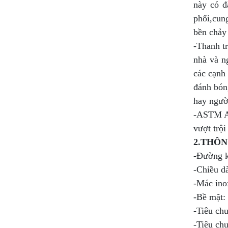
này có đ
phối,cun
bền chảy 
-Thanh tr
nhà và n
các cạnh
đánh bóng
hay ngườ
-ASTM A2
vượt trội
2.THÔN
-Đường k
-Chiều dà
-Mác ino
-Bề mặt
-Tiêu ch
-Tiêu ch