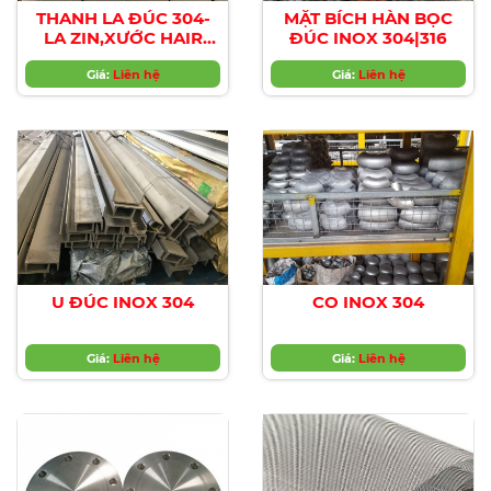
THANH LA ĐÚC 304-
MẶT BÍCH HÀN BỌC
LA ZIN,XƯỚC HAIR
ĐÚC INOX 304|316
LINE/No.1
Giá:
Liên hệ
Giá:
Liên hệ
U ĐÚC INOX 304
CO INOX 304
Giá:
Liên hệ
Giá:
Liên hệ