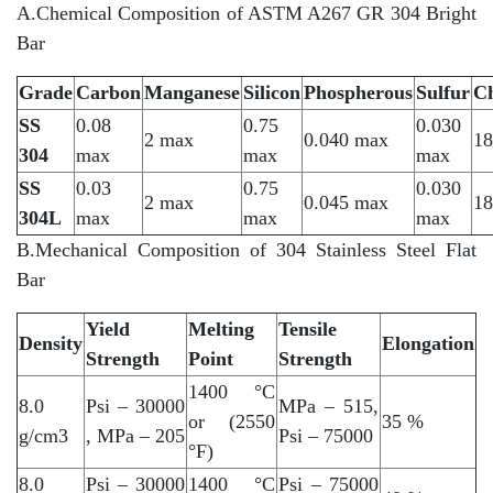
A.Chemical Composition of ASTM A267 GR 304 Bright
Bar
Grade
Carbon
Manganese
Silicon
Phospherous
Sulfur
C
SS
0.08
0.75
0.030
2 max
0.040 max
18
304
max
max
max
SS
0.03
0.75
0.030
2 max
0.045 max
18
304L
max
max
max
B.Mechanical Composition of 304 Stainless Steel Flat
Bar
Yield
Melting
Tensile
Density
Elongation
Strength
Point
Strength
1400 °C
8.0
Psi – 30000
MPa – 515,
or (2550
35 %
g/cm3
, MPa – 205
Psi – 75000
°F)
8.0
Psi – 30000
1400 °C
Psi – 75000