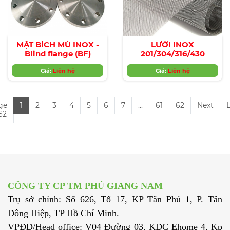
MẶT BÍCH MÙ INOX -
LƯỚI INOX
Blind flange (BF)
201/304/316/430
Giá:
Liên hệ
Giá:
Liên hệ
ge
1
2
3
4
5
6
7
...
61
62
Next
 62
CÔNG TY CP TM PHÚ GIANG NAM
Trụ sở chính: Số 626, Tổ 17, KP Tân Phú 1, P. Tân
Đông Hiệp, TP Hồ Chí Minh.
VPĐD/Head office: V04 Đường 03. KDC Ehome 4, Kp