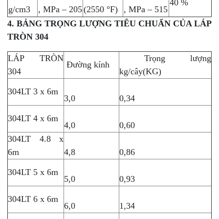
40 %
g/cm3
, MPa – 205
(2550 °F)
, MPa – 515
4. BẢNG TRỌNG LƯỢNG TIÊU CHUẨN CỦA LÁP
TRÒN 304
LÁP TRÒN
Trọng lượng
Đường kính
304
kg/cây(KG)
304LT 3 x 6m
3,0
0,34
304LT 4 x 6m
4,0
0,60
304LT 4.8 x
6m
4,8
0,86
304LT 5 x 6m
5,0
0,93
304LT 6 x 6m
6,0
1,34