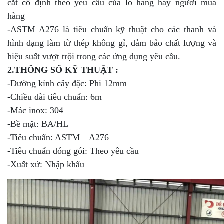
cắt cố định theo yêu cầu của lô hàng hay người mua
hàng
-ASTM A276 là tiêu chuẩn kỹ thuật cho các thanh và
hình dạng làm từ thép không gỉ, đảm bảo chất lượng và
hiệu suất vượt trội trong các ứng dụng yêu cầu.
2.THÔNG SỐ KỸ THUẬT :
-Đường kính cây đặc: Phi 12mm
-Chiều dài tiêu chuẩn: 6m
-Mác inox: 304
-Bề mặt: BA/HL
-Tiêu chuẩn: ASTM – A276
-Tiêu chuẩn đóng gói: Theo yêu cầu
-Xuất xứ: Nhập khẩu