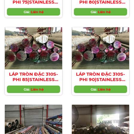
PHI 75|STAINLESS
PHI 80|STAINLESS
STEEL 310S ROUND
STEEL 310S ROUND
BAR , Diameter 75mm
Giá:
Liên hệ
BAR , Diameter 80mm
Giá:
Liên hệ
LÁP TRÒN ĐẶC 310S-
LÁP TRÒN ĐẶC 310S-
PHI 85|STAINLESS
PHI 90|STAINLESS
STEEL 310S ROUND
STEEL 310S ROUND
BAR , Diameter 85mm
Giá:
Liên hệ
BAR , Diameter 90mm
Giá:
Liên hệ