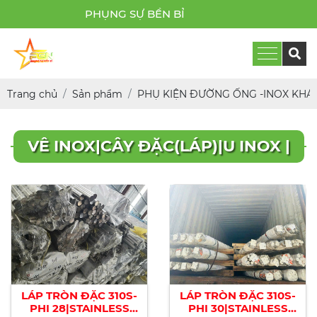
PHỤNG SỰ BỀN BỈ
Trang chủ
Sản phẩm
PHỤ KIỆN ĐƯỜNG ỐNG -INOX KHÁ
VÊ INOX|CÂY ĐẶC(LÁP)|U INOX |
LÁP TRÒN ĐẶC 310S-
LÁP TRÒN ĐẶC 310S-
PHI 28|STAINLESS
PHI 30|STAINLESS