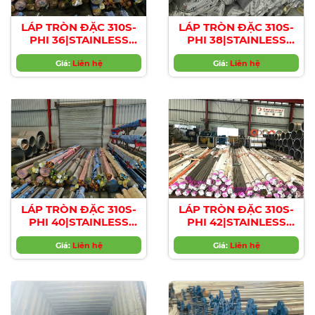
LÁP TRÒN ĐẶC 310S-
LÁP TRÒN ĐẶC 310S-
PHI 36|STAINLESS
PHI 38|STAINLESS
STEEL 310S ROUND
STEEL 310S ROUND
BAR , Diameter 36mm
Giá:
Liên hệ
BAR , Diameter 38mm
Giá:
Liên hệ
LÁP TRÒN ĐẶC 310S-
LÁP TRÒN ĐẶC 310S-
PHI 40|STAINLESS
PHI 42|STAINLESS
STEEL 310S ROUND
STEEL 310S ROUND
BAR , Diameter 40mm
Giá:
Liên hệ
BAR , Diameter 42mm
Giá:
Liên hệ