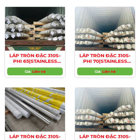
LÁP TRÒN ĐẶC 310S-
LÁP TRÒN ĐẶC 310S-
PHI 65|STAINLESS
PHI 70|STAINLESS
STEEL 310S ROUND
STEEL 310S ROUND
BAR , Diameter 65mm
Giá:
Liên hệ
BAR , Diameter 70mm
Giá:
Liên hệ
LÁP TRÒN ĐẶC 310S-
LÁP TRÒN ĐẶC 310S-