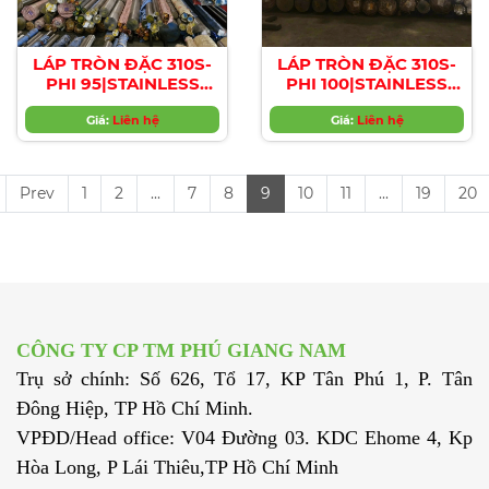
LÁP TRÒN ĐẶC 310S-
LÁP TRÒN ĐẶC 310S-
PHI 95|STAINLESS
PHI 100|STAINLESS
STEEL 310S ROUND
STEEL 310S ROUND
BAR , Diameter 95mm
Giá:
Liên hệ
BAR , Diameter
Giá:
Liên hệ
100mm
Prev
1
2
...
7
8
9
10
11
...
19
20
CÔNG TY CP TM PHÚ GIANG NAM
Trụ sở chính: Số 626, Tổ 17, KP Tân Phú 1, P. Tân
Đông Hiệp, TP Hồ Chí Minh.
VPĐD/Head office: V04 Đường 03. KDC Ehome 4, Kp
Hòa Long, P Lái Thiêu,TP Hồ Chí Minh