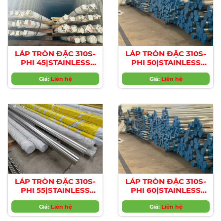
LÁP TRÒN ĐẶC 310S-
LÁP TRÒN ĐẶC 310S-
PHI 45|STAINLESS
PHI 50|STAINLESS
STEEL 310S ROUND
STEEL 310S ROUND
BAR , Diameter 45mm
Giá:
Liên hệ
BAR , Diameter 50mm
Giá:
Liên hệ
LÁP TRÒN ĐẶC 310S-
LÁP TRÒN ĐẶC 310S-
PHI 55|STAINLESS
PHI 60|STAINLESS
STEEL 310S ROUND
STEEL 310S ROUND
BAR , Diameter 55mm
Giá:
Liên hệ
BAR , Diameter 60mm
Giá:
Liên hệ