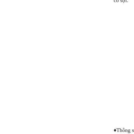
có sợi.
♦Thông s