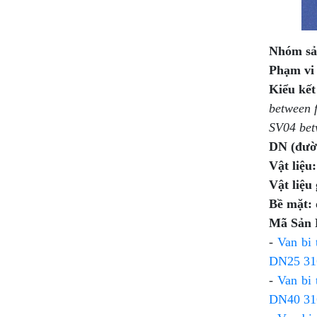
Nhóm sả
Phạm vi 
Kiểu kết
between 
SV04 bet
DN (đườn
Vật liệu:
Vật liệu
Bề mặt:
Mã Sản 
-
Van bi
DN25 31
-
Van bi
DN40 31