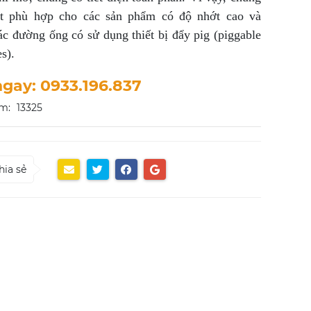
ệt phù hợp cho các sản phẩm có độ nhớt cao và
ác đường ống có sử dụng thiết bị đẩy pig (piggable
es).
ngay: 0933.196.837
m:
13325
hia sẻ