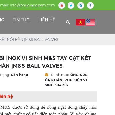
mail:
info@phugiangnam.com
NG
TIN TỨC
LIÊN HỆ
 KẾT NỐI HÀN |M&S BALL VALVES
BI INOX VI SINH M&S TAY GẠT KẾT
HÀN |M&S BALL VALVES
trạng:
Còn hàng
Danh mục:
ỐNG ĐÚC|
ỐNG HÀN| PHỤ KIỆN VI
SINH 304|316
iên hệ
 M&S được sử dụng để đóng ngắt dòng chảy môi
hi mở, chúng có tiết diện toàn phần. Vì vậy, chúng