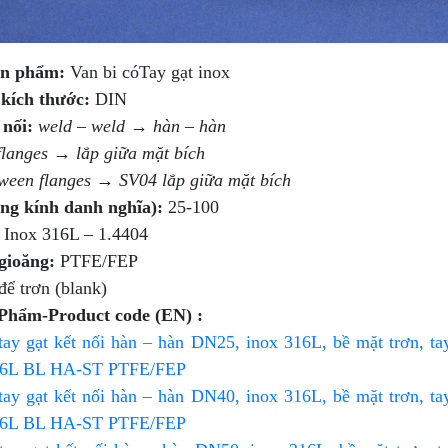
n phẩm:
Van bi cóTay gạt inox
kích thước:
DIN
 nối:
weld – weld → hàn – hàn
flanges → lắp giữa mặt bích
ween flanges → SV04 lắp giữa mặt bích
g kính danh nghĩa):
25-100
Inox 316L – 1.4404
 gioăng:
PTFE/FEP
để trơn (blank)
Phẩm-Product code (EN) :
 tay gạt kết nối hàn – hàn DN25, inox 316L, bề mặt trơn
6L BL HA-ST PTFE/FEP
 tay gạt kết nối hàn – hàn DN40, inox 316L, bề mặt trơn
6L BL HA-ST PTFE/FEP