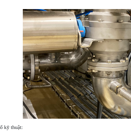
ố kỹ thuật: