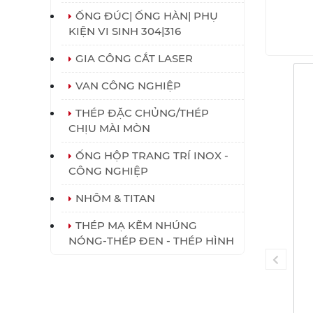
ỐNG ĐÚC| ỐNG HÀN| PHỤ
KIỆN VI SINH 304|316
GIA CÔNG CẮT LASER
VAN CÔNG NGHIỆP
THÉP ĐẶC CHỦNG/THÉP
CHỊU MÀI MÒN
ỐNG HỘP TRANG TRÍ INOX -
CÔNG NGHIỆP
NHÔM & TITAN
THÉP MẠ KẼM NHÚNG
NÓNG-THÉP ĐEN - THÉP HÌNH