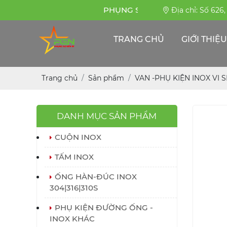
PHỤNG SỰ BỀN BỈ
Địa chỉ: Số 626
TRANG CHỦ
GIỚI THIỆU
Trang chủ
Sản phẩm
VAN -PHỤ KIỆN INOX VI 
DANH MỤC SẢN PHẨM
CUỘN INOX
TẤM INOX
ỐNG HÀN-ĐÚC INOX
304|316|310S
PHỤ KIỆN ĐƯỜNG ỐNG -
INOX KHÁC