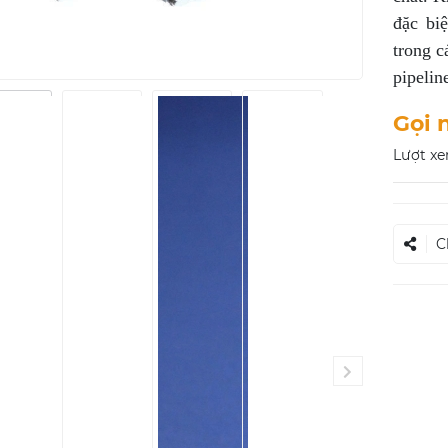
đặc bi
trong c
pipelin
Gọi 
Lượt xe
C