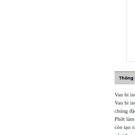
Thông 
Van bi i
Van bi i
chúng đặc
Phớt làm
còn tạo r