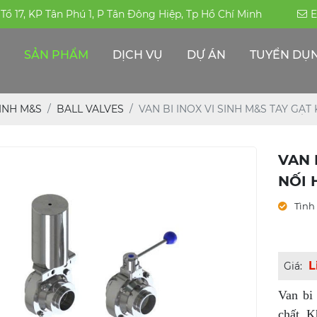
, Tổ 17, KP Tân Phú 1, P Tân Đông Hiệp, Tp Hồ Chí Minh
E
SẢN PHẨM
DỊCH VỤ
DỰ ÁN
TUYỂN DỤ
ỐNG HÀN-ĐÚC INOX 304|316|310S
PHỤ KIỆN ĐƯỜNG ỐNG -INOX KHÁC
THÉP ĐẶC CHỦNG/THÉP CHỊU MÀI MÒN
ỐNG HỘP TRANG TRÍ INOX - CÔNG NGHIỆP
SINH M&S
BALL VALVES
VAN BI INOX VI SINH M&S TAY GẠT
VAN 
NỐI 
Tình 
L
Giá:
Van bi
chất. K