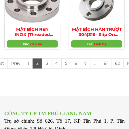
MẶT BÍCH REN
MẶT BÍCH HÀN TRƯỢT
INOX (Threaded
304|316- Slip On
Flange)
Flange 304|316
Giá:
Liên hệ
Giá:
Liên hệ
rst
Prev
1
2
3
4
5
6
7
...
61
62
CÔNG TY CP TM PHÚ GIANG NAM
Trụ sở chính: Số 626, Tổ 17, KP Tân Phú 1, P. Tân
Đông Hiệp, TP Hồ Chí Minh.