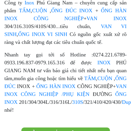
Công ty
Inox
Phú Giang Nam – chuyên cung cấp sản
phẩm
TẤM
,
CUỘN
,
ỐNG ĐÚC INOX
+
ỐNG HÀN
INOX CÔNG NGHIỆP
+
VAN INOX
304/316.310S/410S/430...tiêu chuẩn,
VAN VI
SINH
,
ỐNG INOX VI SINH
Có nguồn gốc xuất xứ rõ
ràng và chất lượng đạt các tiêu chuẩn quốc tế.
Nhanh tay gọi tới số Hotline :0274.221.6789-
0933.196.837-0979.165.316 để được
INOX
PHÚ
GIANG NAM tư vấn báo giá chi tiết nhất nếu bạn quan
tâm,muốn gia công hoặc tìm hiểu về
TẤM
,
CUỘN
,
ỐNG
ĐÚC
INOX +
ỐNG HÀN INOX
CÔNG NGHIỆP+
VAN
INOX CÔNG NGHIỆP
/PHỤ KIỆN
ĐƯỜNG
ỐNG
INOX
201/304/304L/316/316L/
310S
/321/410/420/430/
Dup
nhé!