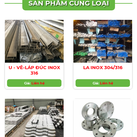
SẢN PHẨM CÙNG LOẠI
U - VÊ-LÁP ĐÚC INOX
LA INOX 304/316
316
Giá:
Liên hệ
Giá:
Liên hệ