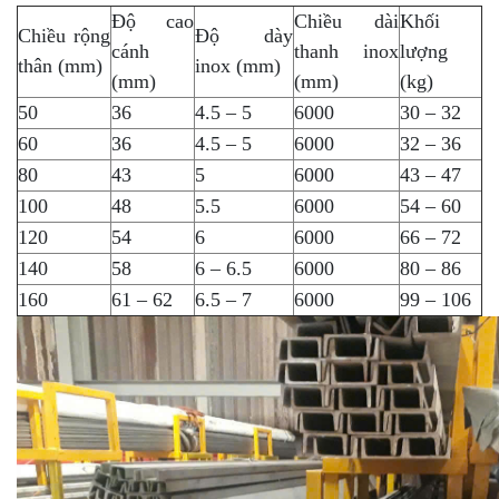
Độ cao
Chiều dài
Khối
Chiều rộng
Độ dày
cánh
thanh inox
lượng
thân (mm)
inox (mm)
(mm)
(mm)
(kg)
50
36
4.5 – 5
6000
30 – 32
60
36
4.5 – 5
6000
32 – 36
80
43
5
6000
43 – 47
100
48
5.5
6000
54 – 60
120
54
6
6000
66 – 72
140
58
6 – 6.5
6000
80 – 86
160
61 – 62
6.5 – 7
6000
99 – 106