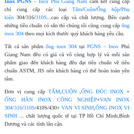
Inox PGNS
– Inox Phú Giang Nam
cam kết cung cấp
chỉ cung cấp các loại
Tấm
/
Cuộn
/
Ống hộp
/
Phụ
kiện
304/316/
310S
...cao cấp và chất lượng. Bên cạnh
những tiêu chuẩn có sẵn thì chúng tôi cũng cung cấp
ống
inox 304
theo mọi kích thước quý khách hàng yêu cầu.
Tất cả sản phẩm
ống inox 304
tại
PGNS –
Inox
Phú
Giang Nam đều có giá cả vô cùng hợp lý và mỗi sản
phẩm giao đến khách hàng đều đạt tiêu chuẩn về tiêu
chuẩn ASTM, JIS nên khách hàng có thể hoàn toàn yên
tâm.
Đơn vị cung cấp
TẤM
,
CUỘN
,
ỐNG ĐÚC INOX
+
ỐNG HÀN INOX CÔNG NGHIỆP
+
VAN INOX
304/316
/
310S
/410S/430+
VAN VI SINH
,
ỐNG INOX VI
SINH
... chất lượng quốc tế tại TP Hồ Chí Minh,Bình
Dương và các tỉnh lân cận.