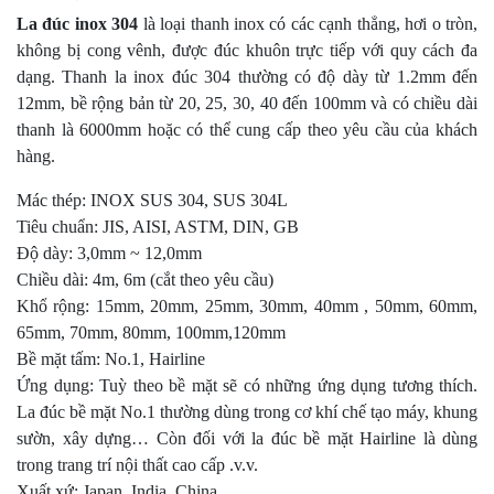
La đúc inox 304
là loại thanh inox có các cạnh thẳng, hơi o tròn,
không bị cong vênh, được đúc khuôn trực tiếp với quy cách đa
dạng. Thanh la inox đúc 304 thường có độ dày từ 1.2mm đến
12mm, bề rộng bản từ 20, 25, 30, 40 đến 100mm và có chiều dài
thanh là 6000mm hoặc có thể cung cấp theo yêu cầu của khách
hàng.
Mác thép: INOX SUS 304, SUS 304L
Tiêu chuẩn: JIS, AISI, ASTM, DIN, GB
Độ dày: 3,0mm ~ 12,0mm
Chiều dài: 4m, 6m (cắt theo yêu cầu)
Khổ rộng: 15mm, 20mm, 25mm, 30mm, 40mm , 50mm, 60mm,
65mm, 70mm, 80mm, 100mm,120mm
Bề mặt tấm: No.1, Hairline
Ứng dụng: Tuỳ theo bề mặt sẽ có những ứng dụng tương thích.
La đúc bề mặt No.1 thường dùng trong cơ khí chế tạo máy, khung
sườn, xây dựng… Còn đối với la đúc bề mặt Hairline là dùng
trong trang trí nội thất cao cấp .v.v.
Xuất xứ: Japan, India, China …