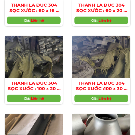
THANH LA ĐÚC 304
THANH LA ĐÚC 304
SỌC XƯỚC : 60 x 16 x
SỌC XƯỚC : 60 x 20 x
4000/6000MM/HL
4000/6000MM/HL-
Giá:
Liên hệ
Stainless Steel Bar
Giá:
Liên hệ
Flat
THANH LA ĐÚC 304
THANH LA ĐÚC 304
SỌC XƯỚC : 100 x 20 x
SỌC XƯỚC :100 x 30 x
4000/6000MM/HL -
4000/6000MM/HL -
Stainless Steel Bar
Giá:
Liên hệ
Stainless Steel Bar
Giá:
Liên hệ
Flat
Flat