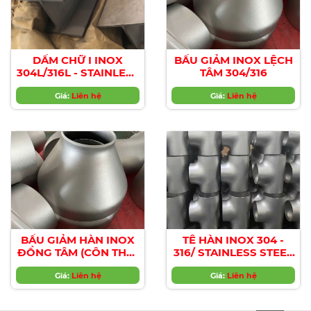
DẦM CHỮ I INOX
BẦU GIẢM INOX LỆCH
304L/316L - STAINLESS
TÂM 304/316
STEEL I - BEAM
304L/316L
Giá:
Liên hệ
Giá:
Liên hệ
BẦU GIẢM HÀN INOX
TÊ HÀN INOX 304 -
ĐỒNG TÂM (CÔN THU)
316/ STAINLESS STEEL
304 , 316
WELDED TEE 304, 316
Giá:
Liên hệ
Giá:
Liên hệ