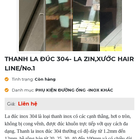
THANH LA ĐÚC 304- LA ZIN,XƯỚC HAIR
LINE/No.1
Tình trạng:
Còn hàng
Danh mục:
PHỤ KIỆN ĐƯỜNG ỐNG -INOX KHÁC
Liên hệ
Giá:
La đúc inox 304 là loại thanh inox có các cạnh thẳng, hơi o tròn,
không bị cong vênh, được đúc khuôn trực tiếp với quy cách đa
dạng. Thanh la inox đúc 304 thường có độ dày từ 1.2mm đến
12mm, bề rộng bản từ 20, 25, 30, 40 đến 100mm và có chiều dài