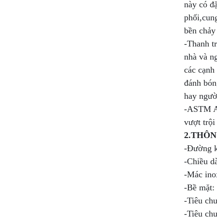
này có đ
phối,cung
bền chảy 
-Thanh tr
nhà và ng
các cạnh 
đánh bóng
hay ngườ
-ASTM A2
vượt trội
2.THÔN
-Đường k
-Chiều dà
-Mác ino
-Bề mặt
-Tiêu ch
-Tiêu ch