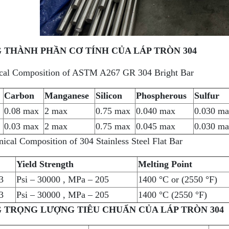
G THÀNH PHẦN CƠ TÍNH CỦA LÁP TRÒN 304
al Composition of ASTM A267 GR 304 Bright Bar
Carbon
Manganese
Silicon
Phospherous
Sulfur
0.08 max
2 max
0.75 max
0.040 max
0.030 ma
0.03 max
2 max
0.75 max
0.045 max
0.030 ma
cal Composition of 304 Stainless Steel Flat Bar
Yield Strength
Melting Point
3
Psi – 30000 , MPa – 205
1400 °C or (2550 °F)
3
Psi – 30000 , MPa – 205
1400 °C (2550 °F)
G TRỌNG LƯỢNG TIÊU CHUẨN CỦA LÁP TRÒN 304