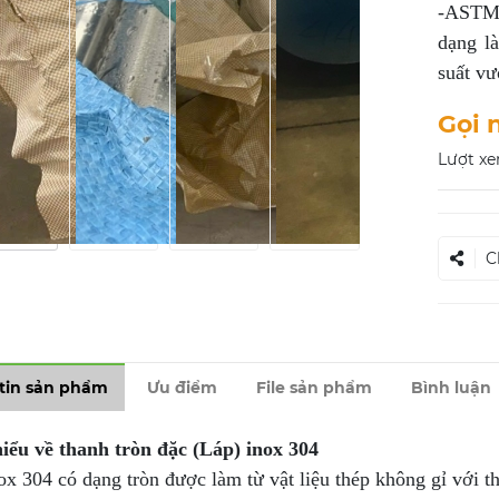
-ASTM A
dạng l
suất vư
Gọi 
Lượt xe
C
tin sản phẩm
Ưu điểm
File sản phẩm
Bình luận
ểu về thanh tròn đặc (Láp) inox 304
ox 304 có dạng tròn được làm từ vật liệu thép không gỉ với 