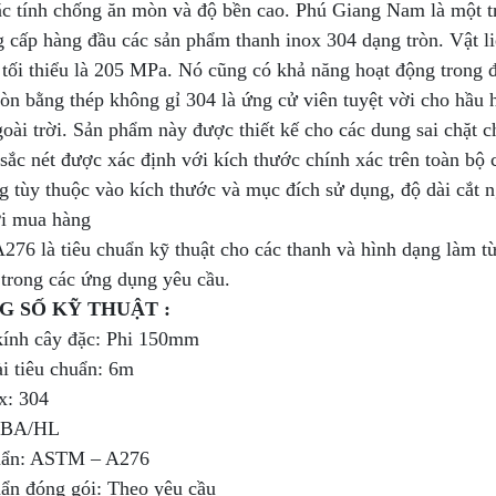
ặc tính chống ăn mòn và độ bền cao. Phú Giang Nam là một t
 cấp hàng đầu các sản phẩm thanh inox 304 dạng tròn. Vật li
tối thiểu là 205 MPa. Nó cũng có khả năng hoạt động trong đ
òn bằng thép không gỉ 304 là ứng cử viên tuyệt vời cho hầu 
oài trời. Sản phẩm này được thiết kế cho các dung sai chặt 
sắc nét được xác định với kích thước chính xác trên toàn bộ
 tùy thuộc vào kích thước và mục đích sử dụng, độ dài cắt n
i mua hàng
76 là tiêu chuẩn kỹ thuật cho các thanh và hình dạng làm từ
 trong các ứng dụng yêu cầu.
G SỐ KỸ THUẬT :
ính cây đặc: Phi 150mm
i tiêu chuẩn: 6m
x: 304
: BA/HL
uẩn: ASTM – A276
uẩn đóng gói: Theo yêu cầu