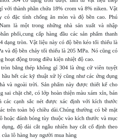
inox 304 có dạng tròn được làm từ vật liệu thép
gỉ với thành phần chứa 18% crom và 8% niken. Vật
ày có đặc tính chống ăn mòn và độ bền cao. Phú
Nam là một trong những nhà sản xuất và nhập
phân phối,cung cấp hàng đầu các sản phẩm thanh
4 dạng tròn. Vật liệu này có độ bền kéo tối thiểu là
 và độ bền chảy tối thiểu là 205 MPa. Nó cũng có
g hoạt động trong điều kiện nhiệt độ cao.
tròn bằng thép không gỉ 304 là ứng cử viên tuyệt
 hầu hết các kỹ thuật xử lý cũng như các ứng dụng
hà và ngoài trời. Sản phẩm này được thiết kế cho
g sai chặt chẽ, có lớp hoàn thiện màu xám xỉn, bán
à các cạnh sắc nét được xác định với kích thước
ác trên toàn bộ chiều dài.Chúng thường có bề mặt
ô hoặc đánh bóng tùy thuộc vào kích thước và mục
 dụng, độ dài cắt ngẫu nhiên hay cắt cố định theo
u của lô hàng hay người mua hàng