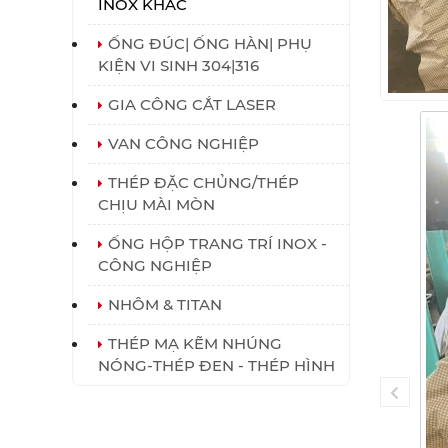
INOX KHÁC
ỐNG ĐÚC| ỐNG HÀN| PHỤ
KIỆN VI SINH 304|316
GIA CÔNG CẮT LASER
VAN CÔNG NGHIỆP
THÉP ĐẶC CHỦNG/THÉP
CHỊU MÀI MÒN
ỐNG HỘP TRANG TRÍ INOX -
CÔNG NGHIỆP
NHÔM & TITAN
THÉP MẠ KẼM NHÚNG
NÓNG-THÉP ĐEN - THÉP HÌNH