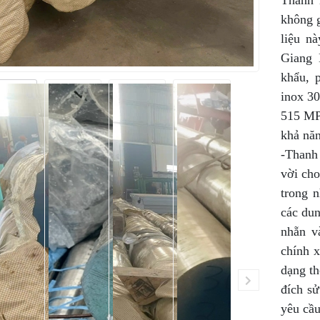
Thanh 
không 
liệu n
Giang 
khẩu, 
inox 30
515 MPa
khả năn
-Thanh 
vời cho
trong n
các dun
nhẵn v
chính x
dạng th
đích sử
yêu cầ