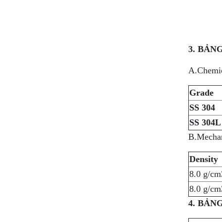
3. BẢN
A.Chemic
Grade
SS 304
SS 304L
B.Mechani
Density
8.0 g/cm
8.0 g/cm
4. BẢN