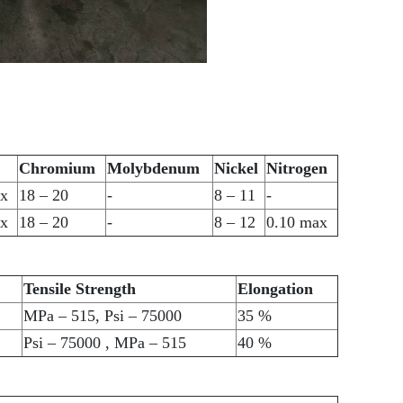
Chromium
Molybdenum
Nickel
Nitrogen
x
18 – 20
-
8 – 11
-
x
18 – 20
-
8 – 12
0.10 max
Tensile Strength
Elongation
MPa – 515, Psi – 75000
35 %
Psi – 75000 , MPa – 515
40 %