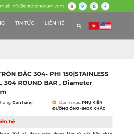
mail:
info@phugiangnam.com
NG
TIN TỨC
LIÊN HỆ
TRÒN ĐẶC 304- PHI 150|STAINLESS
L 304 ROUND BAR , Diameter
mm
trạng:
Còn hàng
Danh mục:
PHỤ KIỆN
ĐƯỜNG ỐNG -INOX KHÁC
iên hệ