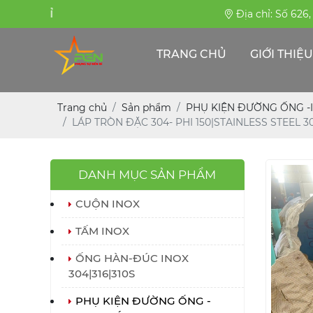
PHỤNG SỰ BỀN BỈ
Địa chỉ: Số 626
TRANG CHỦ
GIỚI THIỆU
Trang chủ
Sản phẩm
PHỤ KIỆN ĐƯỜNG ỐNG -
LÁP TRÒN ĐẶC 304- PHI 150|STAINLESS STEEL 
DANH MỤC SẢN PHẨM
CUỘN INOX
TẤM INOX
ỐNG HÀN-ĐÚC INOX
304|316|310S
PHỤ KIỆN ĐƯỜNG ỐNG -