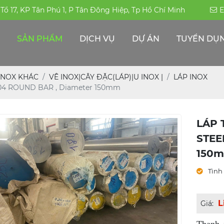
, Tổ 17, KP Tân Phú 1, P Tân Đông Hiệp, Tp Hồ Chí Minh
E
SẢN PHẨM
DỊCH VỤ
DỰ ÁN
TUYỂN DỤ
ỐNG HÀN-ĐÚC INOX 304|316|310S
PHỤ KIỆN ĐƯỜNG ỐNG -INOX KHÁC
THÉP ĐẶC CHỦNG/THÉP CHỊU MÀI MÒN
ỐNG HỘP TRANG TRÍ INOX - CÔNG NGHIỆP
INOX KHÁC
VÊ INOX|CÂY ĐẶC(LÁP)|U INOX |
LÁP INOX
304 ROUND BAR , Diameter 150mm
LÁP 
STEE
150
Tình 
L
Giá: